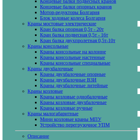
Концевые балки подвесных кранов
Концевые балки опорных кранов
Мотор-редукторы Болгария
Блок ходовые колеса Болгария
Краны мостовые электрические
Кран балка опорная 0,5т - 20т
Кран балка подвесная 0,5т - 16т
Кран балка двухпролетная 0,5т-10т
Краны консольные
Краны консольные на колонне
Краны консольные настенные
Краны консольные специальные
Краны двухбалочные
Краны двухбалочные опорные
Краны двухбалочные ВЗИ
Краны двухбалочные литейные
Краны козловые
Краны козловые однобалочные
Краны козловые двухбалочные
Краны козловые ручные
Краны малогабаритные
Мини козловые краны МПУ
Устройство перегрузочное УПМ
Описание