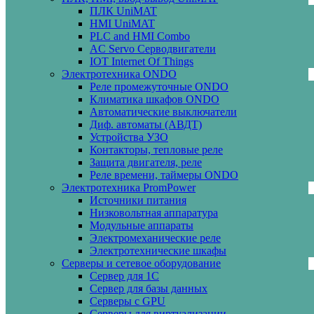
ПЛК UniMAT
HMI UniMAT
PLC and HMI Combo
AC Servo Серводвигатели
IOT Internet Of Things
Электротехника ONDO
Реле промежуточные ONDO
Климатика шкафов ONDO
Автоматические выключатели
Диф. автоматы (АВДТ)
Устройства УЗО
Контакторы, тепловые реле
Защита двигателя, реле
Реле времени, таймеры ONDO
Электротехника PromPower
Источники питания
Низковольтная аппаратура
Модульные аппараты
Электромеханические реле
Электротехнические шкафы
Серверы и сетевое оборудование
Сервер для 1С
Сервер для базы данных
Серверы с GPU
Серверы для виртуализации