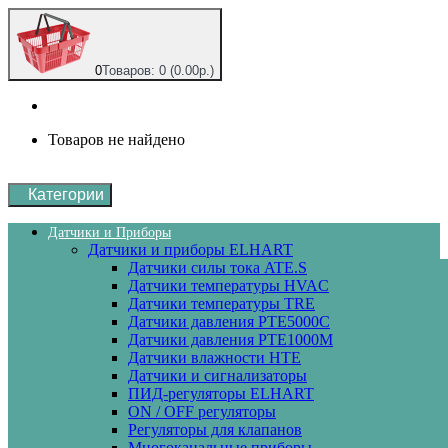
0
Товаров: 0 (0.00р.)
Товаров не найдено
Категории
Датчики и Приборы
Датчики и приборы ELHART
Датчики силы тока ATE.S
Датчики температуры HVAC
Датчики температуры ТRE
Датчики давления PTE5000C
Датчики давления РТЕ1000М
Датчики влажности HTE
Датчики и сигнализаторы
ПИД-регуляторы ELHART
ON / OFF регуляторы
Регуляторы для клапанов
Многоканальные приборы