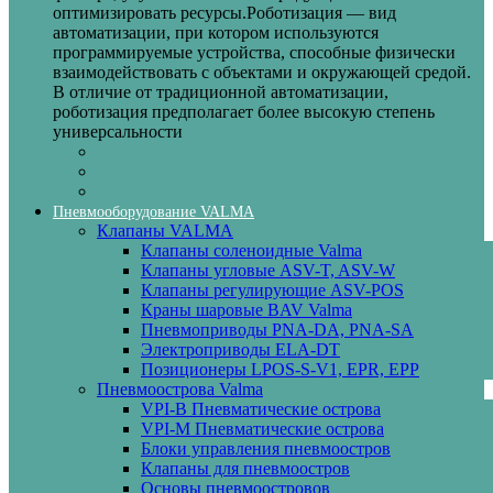
оптимизировать ресурсы.Роботизация — вид
автоматизации, при котором используются
программируемые устройства, способные физически
взаимодействовать с объектами и окружающей средой.
В отличие от традиционной автоматизации,
роботизация предполагает более высокую степень
универсальности
Пневмооборудование VALMA
Клапаны VALMA
Клапаны соленоидные Valma
Клапаны угловые ASV-T, ASV-W
Клапаны регулирующие ASV-POS
Краны шаровые BAV Valma
Пневмоприводы PNA-DA, PNA-SA
Электроприводы ELA-DT
Позиционеры LPOS-S-V1, EPR, EPP
Пневмоострова Valma
VPI-B Пневматические острова
VPI-M Пневматические острова
Блоки управления пневмоостров
Клапаны для пневмоостров
Основы пневмоостровов