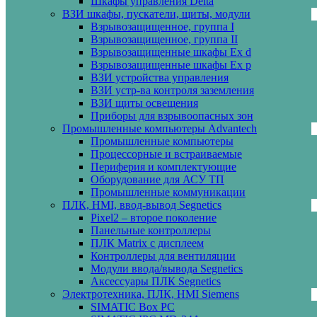
Шкафы управления Delta
ВЗИ шкафы, пускатели, щиты, модули
Взрывозащищенное, группа I
Взрывозащищенное, группа II
Взрывозащищенные шкафы Ех d
Взрывозащищенные шкафы Ех p
ВЗИ устройства управления
ВЗИ устр-ва контроля заземления
ВЗИ щиты освещения
Приборы для взрывоопасных зон
Промышленные компьютеры Advantech
Промышленные компьютеры
Процессорные и встраиваемые
Периферия и комплектующие
Оборудование для АСУ ТП
Промышленные коммуникации
ПЛК, HMI, ввод-вывод Segnetics
Pixel2 – второе поколение
Панельные контроллеры
ПЛК Matrix с дисплеем
Контроллеры для вентиляции
Модули ввода/вывода Segnetics
Аксессуары ПЛК Segnetics
Электротехника, ПЛК, HMI Siemens
SIMATIC Box PC