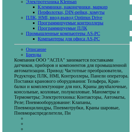
Электротехника Klemsan
Клеммники, наконечники, маркир
Перфолотки, DIN-рейки, хомуты
ПЛК, HMI, ввод-вывод Optimus Drive
Программируемые контроллеры
Программируемые ПЛК
Промышленные компьютеры AS-PC
Компьютеры для офиса AS-PC
Описание
Бренды
Компания ООО "АСПА" занимается поставками
датчиков, приборов и компонентов для промышленной
автоматизации. Привод: Частотные преобразователи,
Редуктора; ПЛК, HMI, Контроллеры, Панели оператора.
Поставки кранового оборудования: Тельфера, Кран-
балки и комплектующие для них, Краны двухбалочные,
консольные, козловые, полукозловые. Манометры и
Термометры; Электротехника: Контакторы, Автоматы,
Реле; Пневмооборудование: Клапаны,
Пневмоцилиндры, Пневмотрубки, Краны шаровые,
Пневмораспределители, Пн