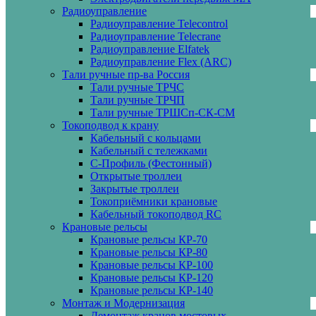
Радиоуправление
Радиоуправление Telecontrol
Радиоуправление Telecrane
Радиоуправление Elfatek
Радиоуправление Flex (ARC)
Тали ручные пр-ва Россия
Тали ручные ТРЧС
Тали ручные ТРЧП
Тали ручные ТРШСп-СК-СМ
Токоподвод к крану
Кабельный с кольцами
Кабельный с тележками
С-Профиль (Фестонный)
Открытые троллеи
Закрытые троллеи
Токоприёмники крановые
Кабельный токоподвод RC
Крановые рельсы
Крановые рельсы КР-70
Крановые рельсы КР-80
Крановые рельсы КР-100
Крановые рельсы КР-120
Крановые рельсы КР-140
Монтаж и Модернизация
Демонтаж кранов мостовых