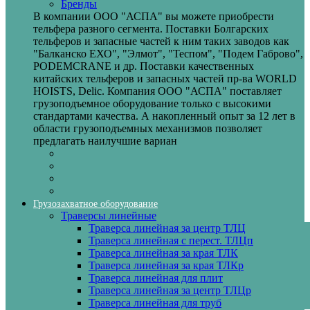
Бренды
В компании ООО "АСПА" вы можете приобрести
тельфера разного сегмента. Поставки Болгарских
тельферов и запасные частей к ним таких заводов как
"Балканско ЕХО", "Элмот", "Теспом", "Подем Габрово",
PODEMCRANE и др. Поставки качественных
китайских тельферов и запасных частей пр-ва WORLD
HOISTS, Delic. Компания ООО "АСПА" поставляет
грузоподъемное оборудование только с высокими
стандартами качества. А накопленный опыт за 12 лет в
области грузоподъемных механизмов позволяет
предлагать наилучшие вариан
Грузозахватное оборудование
Траверсы линейные
Траверса линейная за центр ТЛЦ
Траверса линейная с перест. ТЛЦп
Траверса линейная за края ТЛК
Траверса линейная за края ТЛКр
Траверса линейная для плит
Траверса линейная за центр ТЛЦр
Траверса линейная для труб