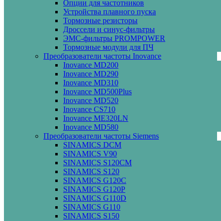
Опции для частотников
Устройства плавного пуска
Тормозные резисторы
Дроссели и синус-фильтры
ЭМС-фильтры PROMPOWER
Тормозные модули для ПЧ
Преобразователи частоты Inovance
Inovance MD200
Inovance MD290
Inovance MD310
Inovance MD500Plus
Inovance MD520
Inovance CS710
Inovance ME320LN
Inovance MD580
Преобразователи частоты Siemens
SINAMICS DCM
SINAMICS V90
SINAMICS S120CM
SINAMICS S120
SINAMICS G120C
SINAMICS G120P
SINAMICS G110D
SINAMICS G110
SINAMICS S150