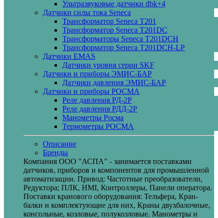
Ультразвуковые датчики dbk+4
Датчики силы тока Seneca
Трансформатор Seneca T201
Трансформатор Seneca T201DC
Трансформаторы Seneca T201DCH
Трансформатор Seneca T201DCH-LP
Датчики EMAS
Датчики уровня серии SKF
Датчики и приборы ЭМИС-БАР
Датчики давления ЭМИС-БАР
Датчики и приборы РОСМА
Реле давления РД-2Р
Реле давления РДД-2Р
Манометры Росма
Термометры РОСМА
Описание
Бренды
Компания ООО "АСПА" - занимается поставками
датчиков, приборов и компонентов для промышленной
автоматизации. Привод: Частотные преобразователи,
Редуктора; ПЛК, HMI, Контроллеры, Панели оператора.
Поставки кранового оборудования: Тельфера, Кран-
балки и комплектующие для них, Краны двухбалочные,
консольные, козловые, полукозловые. Манометры и