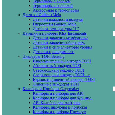
Термопары с кабелем
Термопары с головкой
Аксессуары к термопарам
Датчики Galltec+Mela
Датчики влажности воздуха
Гигростаты Galltec+Mela
Датчики температуры "L"
Датчики и приборы Klay Instruments
Датчики давления мембранные
Датчики давления общепром.
Датчики и сигнализаторы уровня
Датчики проводимости
Энкодеры TOFI Sensing
Инкрементальный энкодер TOFI
Абсолютный энкодер TOFI
Сверхмощный энкодер TOFI
Сверхмощный энкодер TOFI + в
Взрывозащищенный энкодер TOFI
Линейные энкодеры TOFI
Калибры и Приборы Gagemaker
Калибры и приборы для API
Калибры и приборы для бур. инс.
API Калибры для контроля
Калибры, шаблоны и приборы
Калибры и приборы Премиум