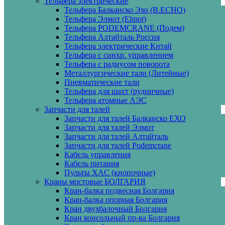
Тельфера электрические
Тельфера Балканско Эхо (B.ECHO)
Тельфера Элмот (Elmot)
Тельфера PODEMCRANE (Подем)
Тельфера Алтайталь Россия
Тельфера электрические Китай
Тельфера с синхр. управлением
Тельфера с радиусом поворота
Металлургические тали (Литейные)
Пневматические тали
Тельфера для шахт (рудничные)
Тельфера атомные АЭС
Запчасти для талей
Запчасти для талей Балканско ЕХО
Запчасти для талей Элмот
Запчасти для талей Алтайталь
Запчасти для талей Podemcrane
Кабель управления
Кабель питания
Пульты XAC (кнопочные)
Краны мостовые БОЛГАРИЯ
Кран-балка подвесная Болгария
Кран-балка опорная Болгария
Кран двухбалочный Болгария
Кран консольный пр-ва Болгария