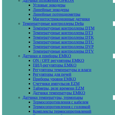
Датчики положения OPKON
Угловые энкодеры
Линейные энкодеры
Линейные потенциометры
Магнитострикционные датчики
Температурные контроллеры Delta
Температурные контроллеры DTM
Температурные контроллеры DT3
Температурные контроллеры DTK
Температурные контроллеры DTC
Температурные контроллеры DVP
Температурные контроллеры DTV
Датчики и приборы EMKO
ON / OFF регуляторы EMKO
ПИД-регуляторы EMKO
Регуляторы температуры и влаги
Регуляторы для печей
Приборы уровня EMKO
Счетчики импульсов EZM
Таймеры, реле времени EZM
Датчики температуры EMKO
Датчики температуры, термопары
Термосопротивления с кабелем
Термосопротивления с головкой
Комплекты термосопротивлений