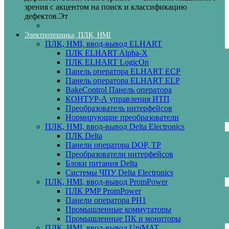
зрения с акцентом на поиск и классификацию
дефектов.Эт
Электротехника, ПЛК, HMI
ПЛК, HMI, ввод-вывод ELHART
ПЛК ELHART Alpha-X
ПЛК ELHART LogicOn
Панель оператора ELHART ECP
Панель оператора ELHART ELP
BakeControl Панель оператора
КОНТУР-А управления ИТП
Преобразователь интерфейсов
Нормирующие преобразователи
ПЛК, HMI, ввод-вывод Delta Electronics
ПЛК Delta
Панели оператора DOP, TP
Преобразователи интерфейсов
Блоки питания Delta
Системы ЧПУ Delta Electronics
ПЛК, HMI, ввод-вывод PromPower
ПЛК PMP PromPower
Панели оператора PH1
Промышленные коммутаторы
Промышленные ПК и мониторы
ПЛК, HMI, ввод-вывод UniMAT