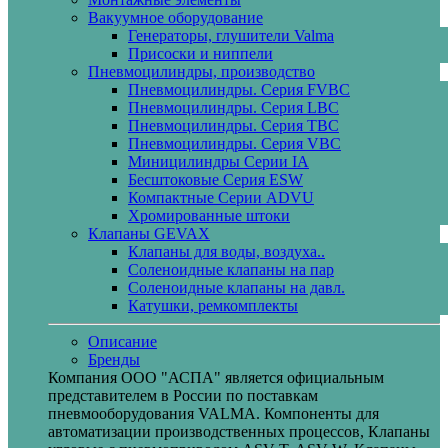
Вакуумное оборудование
Генераторы, глушители Valma
Присоски и ниппели
Пневмоцилиндры, производство
Пневмоцилиндры. Серия FVBC
Пневмоцилиндры. Серия LBC
Пневмоцилиндры. Серия TBC
Пневмоцилиндры. Серия VBC
Миницилиндры Cерии IA
Бесштоковые Серия ESW
Компактные Серии ADVU
Хромированные штоки
Клапаны GEVAX
Клапаны для воды, воздуха..
Соленоидные клапаны на пар
Соленоидные клапаны на давл.
Катушки, ремкомплекты
Описание
Бренды
Компания ООО "АСПА" является официальным
представителем в России по поставкам
пневмооборудования VALMA. Компоненты для
автоматизации производственных процессов, Клапаны