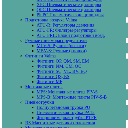
XPC Пневматические цилиндры
QPC Пневматические цилиндры
PinPC Пневматические цилиндры
Подготовка воздуха Valma
ATU-R: Регуляторы давления
ATU-FR: Фильтры-регуляторы
ATU-FRL: Блоки подготовки возд.
Ручные пневмораспределители
MLV-S: Ручные (рычаги)
MBV-S: Ручные (кнопки)
Фитинги Valma
Фитинги QP, QM, SM, EM
Фитинги NM, CM, QC
Фитинги SC, VL, BV, EQ
Фитинги QS, ES
Фитинги MF
Монтажные плиты
MPS: Монтажные плиты PIV-S
MPS-B: Монтажные плиты PIV-S-B
Пневмотрубки
Полиуретановая трубка PU
Пневматическая трубка PA12
Фторполимерная трубка PTFE
BS Магнитные датчики положения
Монтажные элементы