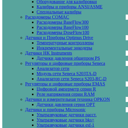
Оборудование для калибровки
Калибры и приборы ANSI/ASME
Специальные калибры
Расходомеры COMAC
Расходомеры BaseFlow300
Расходомеры BaseFlow100
Расходомеры DoseFlow100
Датчики и Приборы Optimus Drive
Температурные контроллеры
Инкрементальные энкодеры
Датчики HK Instruments
Датчики давления общепром PS
Регуляторы и цифровые приборы Seneca
Анализатор сети
Модуль сети Seneca S203TA-D
Анализатор сети Seneca S203-RC-D
Регуляторы и цифровые приборы EMAS
Цифровой амперметр серии R
Реле напряжения серии RAM
Датчики и измерительная техника OPKON
Датчики давления серии OPT
Датчики и приборы Microsonic
Ультразвуковые датчики расст.
Ультразвуковые датчики bks+
Ультразвуковые датчики esf-1