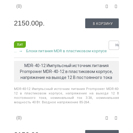
(0)
2150.00р.
В КОРЗИНУ
Хит
Нашли де
...
Блоки питания MDR в пластиковом корпусе
MDR-40-12 Импульсный источник питания
Prompower MDR-40-12 в пластиковом корпусе,
напряжение на выходе 12 В постоянного тока
MDR-40-12 Импульсный источник питания Prompower MDR-40-
12 в пластиковом корпусе, напряжение на выходе 12 В
постоянного тока, номинальный ток 3.3A, номинальная
мощность 40 Вт. Входное напряжение 85-264..
(0)