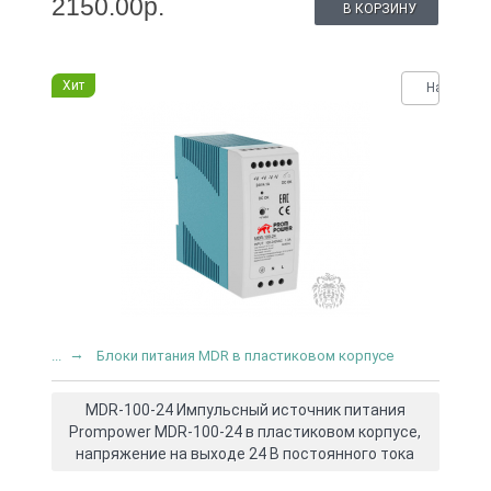
2150.00р.
В КОРЗИНУ
Хит
Нашли де
...
Блоки питания MDR в пластиковом корпусе
MDR-100-24 Импульсный источник питания
Prompower MDR-100-24 в пластиковом корпусе,
напряжение на выходе 24 В постоянного тока