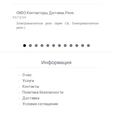
ONDO Контакторы, Датчики, Реле..
Нов
03/12/24
Electr
06/14/
Электромагнитное реле серии CA, Электромагнитное
реле с..
Лег
Elect
Информация
О нас
Услуги
Контакты
Политика безопасности
Доставка
Условия соглашения