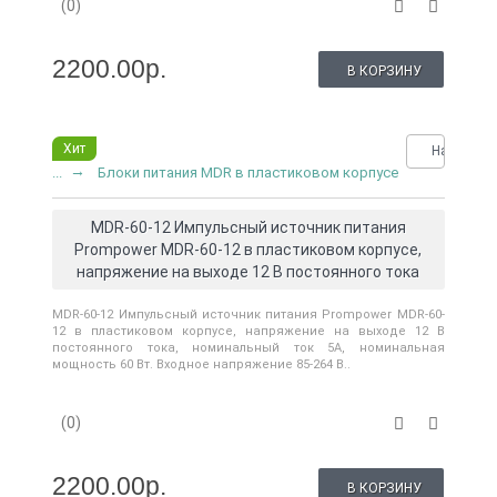
(0)
2200.00р.
В КОРЗИНУ
Хит
Нашли де
...
Блоки питания MDR в пластиковом корпусе
MDR-60-12 Импульсный источник питания
Prompower MDR-60-12 в пластиковом корпусе,
напряжение на выходе 12 В постоянного тока
MDR-60-12 Импульсный источник питания Prompower MDR-60-
12 в пластиковом корпусе, напряжение на выходе 12 В
постоянного тока, номинальный ток 5A, номинальная
мощность 60 Вт. Входное напряжение 85-264 В..
(0)
2200.00р.
В КОРЗИНУ