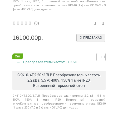
150% 1 мин; IP20; Встроенный тормозной ключКомпактные
преобразователи переменного тока GK610 (1 фаза 230 VAC и 3
фазы 400 VAC) для удовлет..
(0)
16100.00р.
ПРЕДЗАКАЗ
Хит
Нашли д
...
Преобразователи частоты GK610
GK610-4T2.2G/3.7LB Преобразователь частоты
2,2 кВт; 5,5 А; 400V; 150% 1 мин; IP20;
Встроенный тормозной ключ
GK610-4T2.2G/3.7LB Преобразователь частоты 2,2 кВт; 5,5 А;
400V; 150% 1 мин; IP20; Встроенный тормозной
ключКомпактные преобразователи переменного тока GK610
(1 фаза 230 VAC и 3 фазы 400 VAC) для удов..