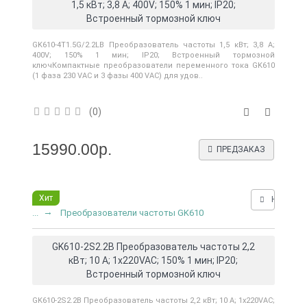
1,5 кВт; 3,8 А; 400V; 150% 1 мин; IP20;
Встроенный тормозной ключ
GK610-4T1.5G/2.2LB Преобразователь частоты 1,5 кВт; 3,8 А;
400V; 150% 1 мин; IP20; Встроенный тормозной
ключКомпактные преобразователи переменного тока GK610
(1 фаза 230 VAC и 3 фазы 400 VAC) для удов..
(0)
15990.00р.
ПРЕДЗАКАЗ
Хит
Нашли д
...
Преобразователи частоты GK610
GK610-2S2.2B Преобразователь частоты 2,2
кВт; 10 А; 1x220VAC; 150% 1 мин; IP20;
Встроенный тормозной ключ
GK610-2S2.2B Преобразователь частоты 2,2 кВт; 10 А; 1x220VAC;