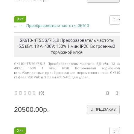
Хит
Нашли д
...
Преобразователи частоты GK610
GK610-4T5.5G/7.5LB Преобразователь частоты
5,5 кВт; 13 А; 400V; 150% 1 мин; IP20; Встроенный
тормозной ключ
GK610-4T5.5G/7.5LB Преобразователь частоты 5,5 кВт; 13 А;
400V; 150% 1 мин; IP20; Встроенный тормозной
ключКомпактные преобразователи переменного тока GK610
(1 фаза 230 VAC и 3 фазы 400 VAC) для удовл..
(0)
20500.00р.
ПРЕДЗАКАЗ
Хит
Нашли д