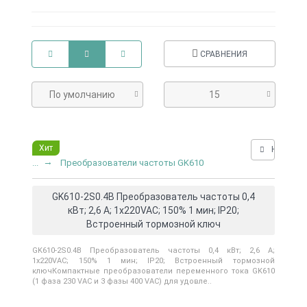
СРАВНЕНИЯ
По умолчанию
15
Хит
Нашли д
...
Преобразователи частоты GK610
GK610-2S0.4B Преобразователь частоты 0,4
кВт; 2,6 А; 1x220VAC; 150% 1 мин; IP20;
Встроенный тормозной ключ
GK610-2S0.4B Преобразователь частоты 0,4 кВт; 2,6 А;
1x220VAC; 150% 1 мин; IP20; Встроенный тормозной
ключКомпактные преобразователи переменного тока GK610
(1 фаза 230 VAC и 3 фазы 400 VAC) для удовле..