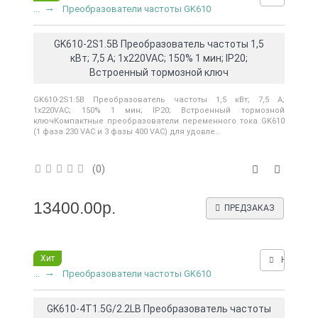
...
Преобразователи частоты GK610
GK610-2S1.5B Преобразователь частоты 1,5
кВт; 7,5 А; 1x220VAC; 150% 1 мин; IP20;
Встроенный тормозной ключ
GK610-2S1.5B Преобразователь частоты 1,5 кВт; 7,5 А;
1x220VAC; 150% 1 мин; IP20; Встроенный тормозной
ключКомпактные преобразователи переменного тока GK610
(1 фаза 230 VAC и 3 фазы 400 VAC) для удовле..
(0)
13400.00р.
ПРЕДЗАКАЗ
Хит
Нашли д
...
Преобразователи частоты GK610
GK610-4T1.5G/2.2LB Преобразователь частоты