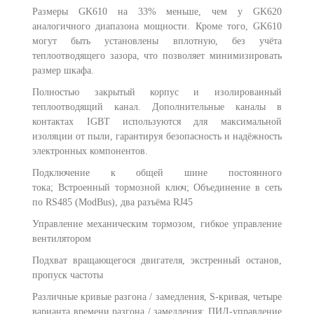
Размеры GK610 на 33% меньше, чем у GK620
аналогичного диапазона мощности. Кроме того, GK610
могут быть установлены вплотную, без учёта
теплоотводящего зазора, что позволяет минимизировать
размер шкафа.
Полностью закрытый корпус и изолированный
теплоотводящий канал. Дополнительные каналы в
контактах IGBT используются для максимальной
изоляции от пыли, гарантируя безопасность и надёжность
электронных компонентов.
Подключение к общей шине постоянного
тока;
Встроенный тормозной ключ;
Объединение в сеть
по RS485 (ModBus), два разъёма RJ45
Управление механическим тормозом, гибкое управление
вентилятором
Подхват вращающегося двигателя, экстренный останов,
пропуск частоты
Различные кривые разгона / замедления, S-кривая, четыре
варианта времени разгона / замедления;
ПИД-управление