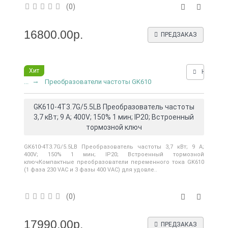
(0)
16800.00р.
ПРЕДЗАКАЗ
Хит
Нашли д
...
Преобразователи частоты GK610
GK610-4T3.7G/5.5LB Преобразователь частоты
3,7 кВт; 9 А; 400V; 150% 1 мин; IP20; Встроенный
тормозной ключ
GK610-4T3.7G/5.5LB Преобразователь частоты 3,7 кВт; 9 А;
400V; 150% 1 мин; IP20; Встроенный тормозной
ключКомпактные преобразователи переменного тока GK610
(1 фаза 230 VAC и 3 фазы 400 VAC) для удовле..
(0)
17990.00р.
ПРЕДЗАКАЗ