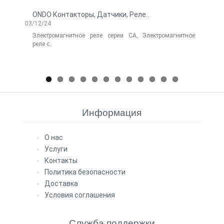
ONDO Контакторы, Датчики, Реле..
Нов
03/12/24
Electr
06/14/
Электромагнитное реле серии CA, Электромагнитное
реле с..
Лег
Elect
Информация
О нас
Услуги
Контакты
Политика безопасности
Доставка
Условия соглашения
Служба поддержки