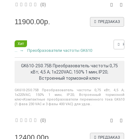
(0)
11900.00р.
ПРЕДЗАКАЗ
Хит
Нашли д
...
Преобразователи частоты GK610
GK610-2S0.75B Преобразователь частоты 0,75
кВт; 4,5 А; 1x220VAC; 150% 1 мин; IP20;
Встроенный тормозной ключ
GK610-2S0.75B Преобразователь частоты 0,75 кВт; 4,5 А;
1x220VAC; 150% 1 мин; IP20; Встроенный тормозной
ключКомпактные преобразователи переменного тока GK610
(1 фаза 230 VAC и 3 фазы 400 VAC) для удов..
(0)
12400.00р.
ПРЕДЗАКАЗ