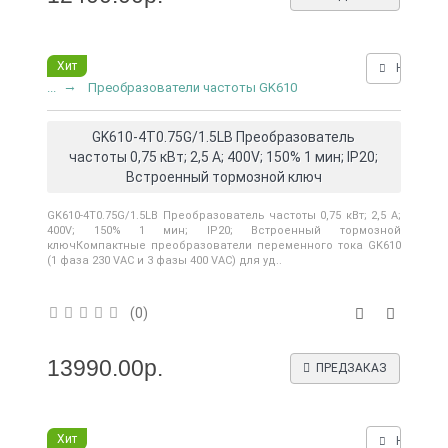
Хит
Нашли д
...
Преобразователи частоты GK610
GK610-4T0.75G/1.5LB Преобразователь
частоты 0,75 кВт; 2,5 А; 400V; 150% 1 мин; IP20;
Встроенный тормозной ключ
GK610-4T0.75G/1.5LB Преобразователь частоты 0,75 кВт; 2,5 А;
400V; 150% 1 мин; IP20; Встроенный тормозной
ключКомпактные преобразователи переменного тока GK610
(1 фаза 230 VAC и 3 фазы 400 VAC) для уд..
0
(0)
13990.00р.
ПРЕДЗАКАЗ
Хит
Нашли д