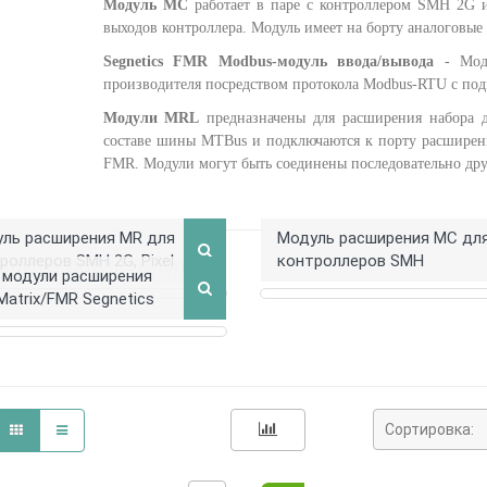
Модуль MC
работает в паре с контроллером SMH 2G 
выходов контроллера. Модуль имеет на борту аналоговые
Segnetics FMR Modbus-модуль ввода/вывода
-
Мод
производителя посредством протокола Modbus-RTU с под
Модули MRL
предназначены для расширения набора д
составе шины MTBus и подключаются к порту расширен
FMR. Модули могут быть соединены последовательно дру
ль расширения MR для
Модуль расширения MC дл
роллеров SMH 2G, Pixel
контроллеров SMH
ерите подкатегорию
 модули расширения
Matrix/FMR Segnetics
Сортировка: