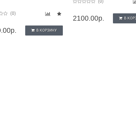
(0)
(0)
2100.00р.
В КОР
.00р.
В КОРЗИНУ
10 000 промышленных
Новинка: Нормирующие
Новинка:
Electronics: рубе..
преобразователи и разветвители
термопреоб
сигналов..
сопротивле
01/12/2026
..
ть внедрения
11/28/2024
ных роботов Delta
Уважаемые клиенты, мы рады
.