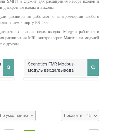
или SMH4 и служит для расширения набора входов и
 и дискретные входы и выходы.
ули расширения работают с контроллерами любого
ключением к порту RS-485.
искретных и аналоговых входов. Модули работают в
ия расширения MRL контроллеров Matrix или модулей
г с другом.
я
Segnetics FMR Modbus-
модуль ввода/вывода
По умолчанию
Показать:
15