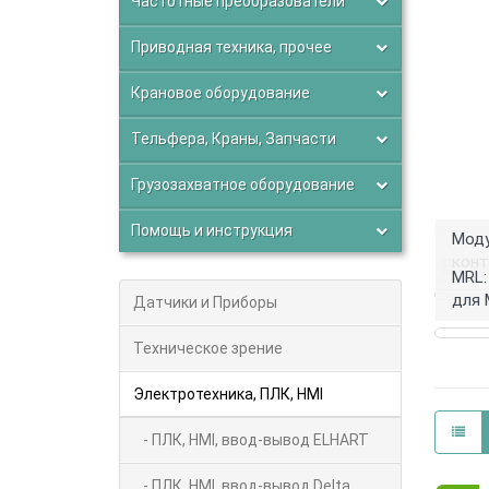
Частотные преобразователи
Приводная техника, прочее
Крановое оборудование
Тельфера, Краны, Запчасти
Грузозахватное оборудование
Помощь и инструкция
Моду
конт
Выб
MRL:
для 
Датчики и Приборы
Техническое зрение
Электротехника, ПЛК, HMI
- ПЛК, HMI, ввод-вывод ELHART
- ПЛК, HMI, ввод-вывод Delta