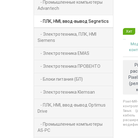
- Промышленные компьютеры
Advantech
- ПЛК, HMI, ввод-вывод Segnetics
Хит
- Электротехника, ПЛК, HMI
...
Siemens
Мод
конт
- Электротехника EMAS
P
- Электротехника ПРОВЕНТО
рас
Pixe
- Блоки питания (БП)
(рел
- Электротехника Klemsan
Pixel-M
- ПЛК, HMI, ввод-вывод Optimus
контрол
Drive
5вых. (
кабел
расши
- Промышленные компьютеры
модифик
AS-PC