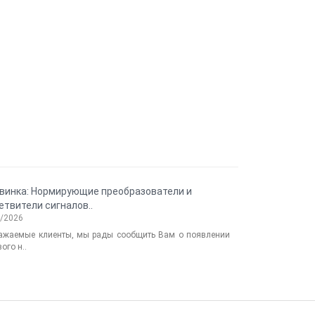
винка: Нормирующие преобразователи и
Новинка: те
етвители сигналов..
«кольцо» ELHART
2/2026
11/28/2024
ажаемые клиенты, мы рады сообщить Вам о появлении
Сообщаем о
ого н..
сопротивления .