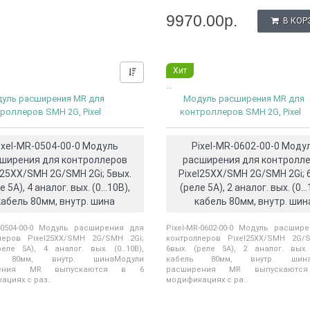
9970.00р.
В КОР
Хит
Нашли дешевле?
...
уль расширения MR для
Модуль расширения MR для
роллеров SMH 2G, Pixel
контроллеров SMH 2G, Pixel
ixel-MR-0504-00-0 Модуль
Pixel-MR-0602-00-0 Моду
ширения для контроллеров
расширения для контролл
l25XX/SMH 2G/SMH 2Gi; 5вых.
Pixel25XX/SMH 2G/SMH 2Gi; 
е 5А), 4 аналог. вых. (0…10В),
(реле 5А), 2 аналог. вых. (0…
кабель 80мм, внутр. шина
кабель 80мм, внутр. шин
R-0504-00-0 Модуль расширения для
Pixel-MR-0602-00-0 Модуль расшир
леров Pixel25XX/SMH 2G/SMH 2Gi;
контроллеров Pixel25XX/SMH 2G/
реле 5А), 4 аналог. вых. (0…10В),
6вых. (реле 5А), 2 аналог. вых. 
ь 80мм, внутр. шинаМодули
кабель 80мм, внутр. шина.
рения MR выпускаются в 6
расширения MR выпускают
ациях с раз..
модификациях с ра..