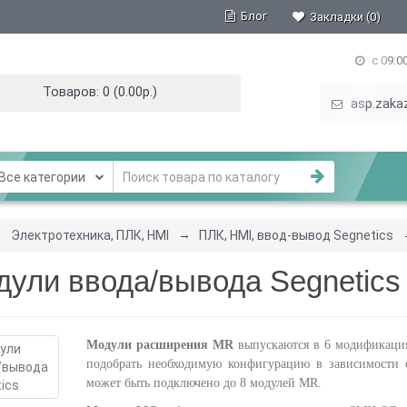
Блог
Закладки (0)
с 09:0
Товаров: 0 (0.00р.)
asp.zaka
се категории
Электротехника, ПЛК, HMI
ПЛК, HMI, ввод-вывод Segnetics
дули ввода/вывода Segnetics
Модули расширения MR
выпускаются в 6 модификация
подобрать необходимую конфигурацию в зависимости 
может быть подключено до 8 модулей MR.