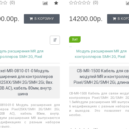
(0)
(0)
0.00р.
14200.00р.
В КОРЗИНУ
В КОР
Хит
Нашли дешевле?
...
уль расширения MR для
Модуль расширения MR для
роллеров SMH 2G, Pixel
контроллеров SMH 2G, Pixel
ixel-MR-0810-01-0 Модуль
CB-MR-1500 Кабель для св
ширения для контроллеров
модулей MR и контролле
el25XX/SMH 2G/SMH 2Gi; 8вх.
Pixel/SMH 2G/SMH 2Gi, длина
0В АС), кабель 80мм, внутр.
шина
CB-MR-1500 Кабель для связи моду
контроллера Pixel/SMH 2G/SMH 2G
1.5мМодули расширения MR выпус
R-0810-01-0 Модуль расширения для
6 модификациях с разным наборо
леров Pixel25XX/SMH 2G/SMH 2Gi;
и выходов. Это позволяет по
220В АС), кабель 80мм, внутр.
необхо..
дули расширения MR выпускаются
дификациях с разным набором
 выхо..