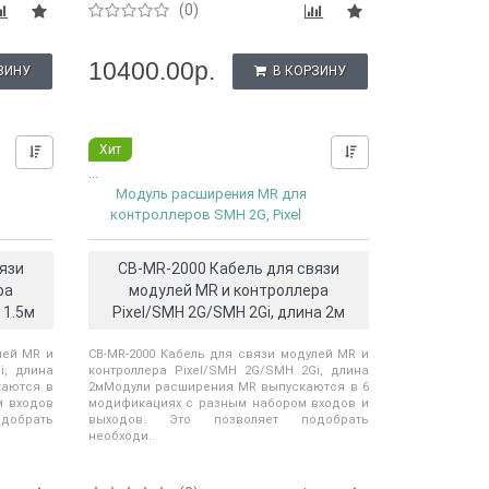
(0)
10400.00р.
ЗИНУ
В КОРЗИНУ
Хит
Нашли дешевле?
Нашли дешевле?
...
Модуль расширения MR для
контроллеров SMH 2G, Pixel
язи
CB-MR-2000 Кабель для связи
ра
модулей MR и контроллера
 1.5м
Pixel/SMH 2G/SMH 2Gi, длина 2м
лей MR и
CB-MR-2000 Кабель для связи модулей MR и
i, длина
контроллера Pixel/SMH 2G/SMH 2Gi, длина
каются в
2мМодули расширения MR выпускаются в 6
м входов
модификациях с разным набором входов и
добрать
выходов. Это позволяет подобрать
необходи..