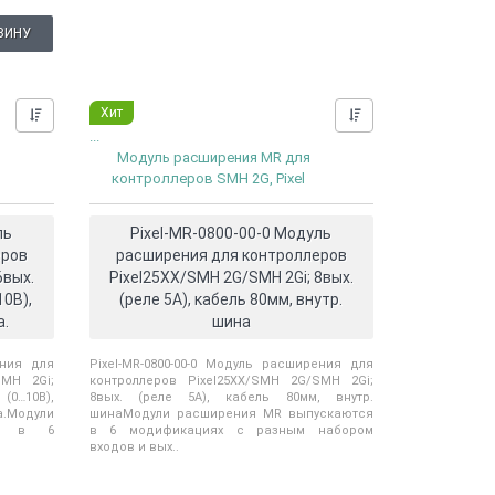
ЗИНУ
Хит
Нашли дешевле?
Нашли дешевле?
...
Модуль расширения MR для
контроллеров SMH 2G, Pixel
ль
Pixel-MR-0800-00-0 Модуль
еров
расширения для контроллеров
6вых.
Pixel25XX/SMH 2G/SMH 2Gi; 8вых.
10В),
(реле 5А), кабель 80мм, внутр.
а.
шина
ения для
Pixel-MR-0800-00-0 Модуль расширения для
SMH 2Gi;
контроллеров Pixel25XX/SMH 2G/SMH 2Gi;
(0…10В),
8вых. (реле 5А), кабель 80мм, внутр.
Модули
шинаМодули расширения MR выпускаются
ся в 6
в 6 модификациях с разным набором
входов и вых..