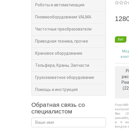
Роботы и автоматизация
Пневмооборудование VALMA
1280
Частотные преобразователи
Хит
Приводная техника, прочее
...
Мод
Крановое оборудование
конт
Тельфера, Краны, Запчасти
P
рас
Грузозахватное оборудование
Pix
(22
Помощь и инструкция
Обратная связь со
Pixel-M
контрол
специалистом
8вх. (
шинаМо
в 6 мо
входов и