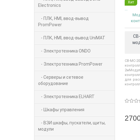
Хит
Electronics
...
Мод
- ПЛК, HMI, ввод-вывод
кон
PromPower
CB
- ПЛК, HMI, ввод-вывод UniMAT
мод
- Электротехника ONDO
CB-MC-2
- Электротехника PromPower
контро
2мМод
контрол
- Серверы и сетевое
для рас
оборудование
контролл
- Электротехника ELHART
- Шкафы управления
2700
- ВЗИ шкафы, пускатели, щиты,
модули