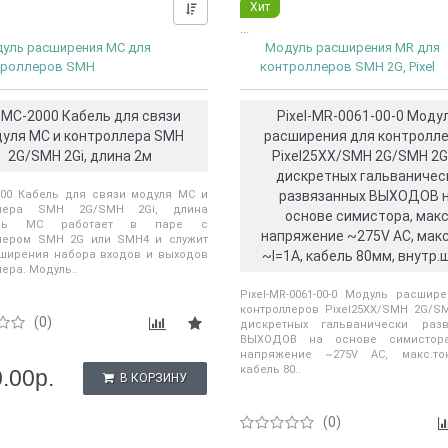
Хит
Нашли дешевле?
...
уль расширения MC для
Модуль расширения MR для
троллеров SMH
контроллеров SMH 2G, Pixel
-MC-2000 Кабель для связи
Pixel-MR-0061-00-0 Моду
уля МС и контроллера SMH
расширения для контролл
2G/SMH 2Gi, длина 2м
Pixel25XX/SMH 2G/SMH 2Gi
дискретных гальваничес
000 Кабель для связи модуля МС и
развязанных ВЫХОДОВ 
ллера SMH 2G/SMH 2Gi, длина
основе симистора, макс
уль MC работает в паре с
напряжение ~275V AC, макс
лером SMH 2G или SMH4 и служит
ширения набора входов и выходов
~I=1A, кабель 80мм, внутр.
ера. Модуль..
Pixel-MR-0061-00-0 Модуль расшир
контроллеров Pixel25XX/SMH 2G/SM
(0)
дискретных гальванически разв
ВЫХОДОВ на основе симистора
напряжение ~275V AC, макс.ток
кабель 80..
.00р.
В КОРЗИНУ
(0)