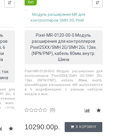
Хит
Нашли дешевле?
Нашли дешевле?
...
Модуль расширения MR для
контроллеров SMH 2G, Pixel
ль
Pixel-MR-0120-00-0 Модуль
еров
расширения для контроллеров
; 6
Pixel25XX/SMH 2G/SMH 2Gi; 12вх.
ки
(NPN/PNP), кабель 80мм, внутр.
на
Шина
.
.ток
Pixel-MR-0120-00-0 Модуль расширения для
контроллеров Pixel25XX/SMH 2G/SMH 2Gi;
шина
12вх. (NPN/PNP), кабель 80мм, внутр.
ШинаМодули расширения MR выпускаются
ения для
в 6 модификациях с разным набором
H 2Gi; 6
входов и вых..
язанных
, макс.
 ~I=1A,
(0)
10290.00р.
В КОРЗИНУ