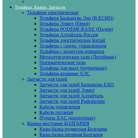
Тельфера, Краны, Запчасти
Тельфера электрические
Тельфера Балканско Эхо (B.ECHO)
Тельфера Элмот (Elmot)
Тельфера PODEMCRANE (Подем)
Тельфера Алтайталь Россия
Тельфера электрические Китай
Тельфера с синхр. управлением
Тельфера с радиусом поворота
Металлургические тали (Литейные)
Пневматические тали
Тельфера для шахт (рудничные)
Тельфера атомные АЭС
Запчасти для талей
Запчасти для талей Балканско ЕХО
Запчасти для талей Элмот
Запчасти для талей Алтайталь
Запчасти для талей Podemcrane
Кабель управления
Кабель питания
Пульты XAC (кнопочные)
Краны мостовые БОЛГАРИЯ
Кран-балка подвесная Болгария
Кран-балка опорная Болгария