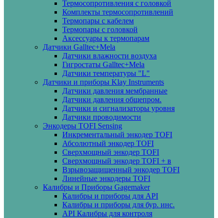
Термосопротивления с головкой
Комплекты термосопротивлений
Термопары с кабелем
Термопары с головкой
Аксессуары к термопарам
Датчики Galltec+Mela
Датчики влажности воздуха
Гигростаты Galltec+Mela
Датчики температуры "L"
Датчики и приборы Klay Instruments
Датчики давления мембранные
Датчики давления общепром.
Датчики и сигнализаторы уровня
Датчики проводимости
Энкодеры TOFI Sensing
Инкрементальный энкодер TOFI
Абсолютный энкодер TOFI
Сверхмощный энкодер TOFI
Сверхмощный энкодер TOFI + в
Взрывозащищенный энкодер TOFI
Линейные энкодеры TOFI
Калибры и Приборы Gagemaker
Калибры и приборы для API
Калибры и приборы для бур. инс.
API Калибры для контроля