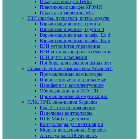
Шкафы и корпуса Tekfor
Пластиковые шкафы КРЗМИ
Шкафы управления Delta
ВЗИ шкафы, пускатели, щиты, модули
Взрывозащищенное, группа I
Взрывозащищенное, группа II
Взрывозащищенные шкафы Ех d
Взрывозащищенные шкафы Ех p
ВЗИ устройства управления
ВЗИ устр-ва контроля заземления
ВЗИ щиты освещения
Приборы для взрывоопасных зон
Промышленные компьютеры Advantech
Промышленные компьютеры
Процессорные и встраиваемые
Периферия и комплектующие
Оборудование для АСУ ТП
Промышленные коммуникации
ПЛК, HMI, ввод-вывод Segnetics
Pixel2 – второе поколение
Панельные контроллеры
ПЛК Matrix с дисплеем
Контроллеры для вентиляции
Модули ввода/вывода Segnetics
Аксессуары ПЛК Segnetics