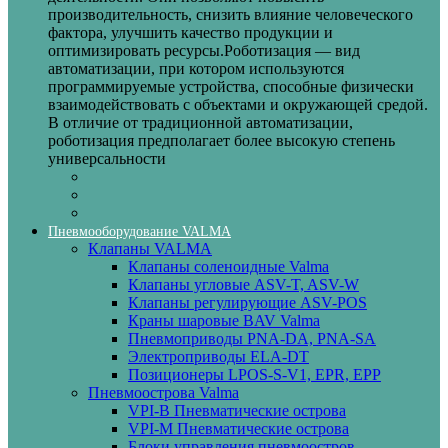
производительность, снизить влияние человеческого
фактора, улучшить качество продукции и
оптимизировать ресурсы.Роботизация — вид
автоматизации, при котором используются
программируемые устройства, способные физически
взаимодействовать с объектами и окружающей средой.
В отличие от традиционной автоматизации,
роботизация предполагает более высокую степень
универсальности
Пневмооборудование VALMA
Клапаны VALMA
Клапаны соленоидные Valma
Клапаны угловые ASV-T, ASV-W
Клапаны регулирующие ASV-POS
Краны шаровые BAV Valma
Пневмоприводы PNA-DA, PNA-SA
Электроприводы ELA-DT
Позиционеры LPOS-S-V1, EPR, EPP
Пневмоострова Valma
VPI-B Пневматические острова
VPI-M Пневматические острова
Блоки управления пневмоостров