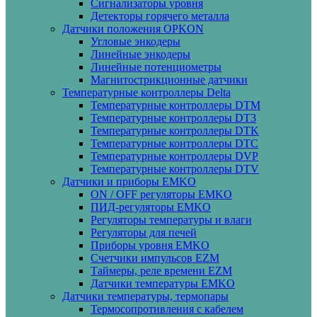
Сигнализаторы уровня
Детекторы горячего металла
Датчики положения OPKON
Угловые энкодеры
Линейные энкодеры
Линейные потенциометры
Магнитострикционные датчики
Температурные контроллеры Delta
Температурные контроллеры DTM
Температурные контроллеры DT3
Температурные контроллеры DTK
Температурные контроллеры DTC
Температурные контроллеры DVP
Температурные контроллеры DTV
Датчики и приборы EMKO
ON / OFF регуляторы EMKO
ПИД-регуляторы EMKO
Регуляторы температуры и влаги
Регуляторы для печей
Приборы уровня EMKO
Счетчики импульсов EZM
Таймеры, реле времени EZM
Датчики температуры EMKO
Датчики температуры, термопары
Термосопротивления с кабелем