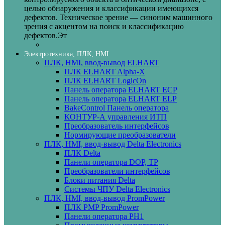
целью обнаружения и классификации имеющихся
дефектов. Техническое зрение — синоним машинного
зрения с акцентом на поиск и классификацию
дефектов.Эт
Электротехника, ПЛК, HMI
ПЛК, HMI, ввод-вывод ELHART
ПЛК ELHART Alpha-X
ПЛК ELHART LogicOn
Панель оператора ELHART ECP
Панель оператора ELHART ELP
BakeControl Панель оператора
КОНТУР-А управления ИТП
Преобразователь интерфейсов
Нормирующие преобразователи
ПЛК, HMI, ввод-вывод Delta Electronics
ПЛК Delta
Панели оператора DOP, TP
Преобразователи интерфейсов
Блоки питания Delta
Системы ЧПУ Delta Electronics
ПЛК, HMI, ввод-вывод PromPower
ПЛК PMP PromPower
Панели оператора PH1