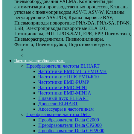
пневмооборудования VALMA. Компоненты для
автоматизации производственных процессов, Клапаны
угловые с пневмоприводом ASV-T, ASV-W, Клапаны
регулирующие ASV-POS, Краны шаровые BAV,
Пневмоприводы поворотные PNA-DA, PNA-SA, PIV-N,
LSB, Электроприводы поворотные ELA-DT,
Позиционеры, ЭПП LPOS-S-V1, EPR, EPP, Пневматика,
Пневмораспределители, Пневмоцилиндры,
Фитинги, Пневмотрубки, Подготовка воздуха.
Частотные преобразователи
Преобразователи частоты ELHART
Частотники EMD-VL и EMD-VH
Частотники с ПЛК EMD-R10
Частотники EMD-PUMP
Частотники EMD‑MINI
Частотники EMD‑MINI A
Плавный пуск ELHART
Дроссели ELHART
Аксессуары к частотникам
Преобразователи частоты Delta
Преобразователи Delta C2000
Преобразователи Delta CP2000
Преобразователи Delta CFP2000