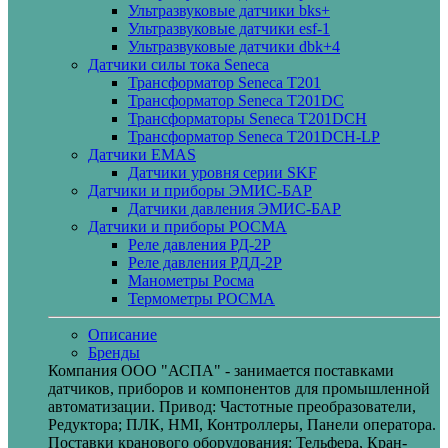
Ультразвуковые датчики bks+
Ультразвуковые датчики esf-1
Ультразвуковые датчики dbk+4
Датчики силы тока Seneca
Трансформатор Seneca T201
Трансформатор Seneca T201DC
Трансформаторы Seneca T201DCH
Трансформатор Seneca T201DCH-LP
Датчики EMAS
Датчики уровня серии SKF
Датчики и приборы ЭМИС-БАР
Датчики давления ЭМИС-БАР
Датчики и приборы РОСМА
Реле давления РД-2Р
Реле давления РДД-2Р
Манометры Росма
Термометры РОСМА
Описание
Бренды
Компания ООО "АСПА" - занимается поставками
датчиков, приборов и компонентов для промышленной
автоматизации. Привод: Частотные преобразователи,
Редуктора; ПЛК, HMI, Контроллеры, Панели оператора.
Поставки кранового оборудования: Тельфера, Кран-