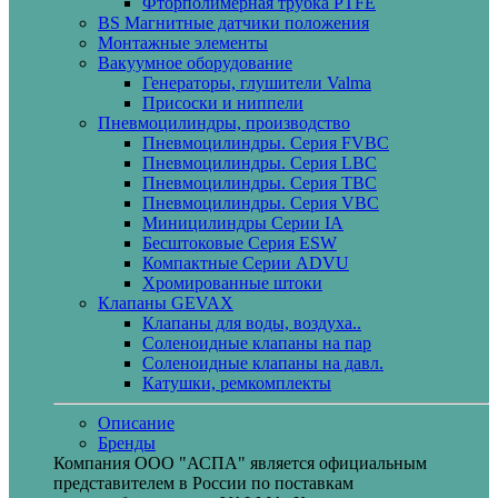
Фторполимерная трубка PTFE
BS Магнитные датчики положения
Монтажные элементы
Вакуумное оборудование
Генераторы, глушители Valma
Присоски и ниппели
Пневмоцилиндры, производство
Пневмоцилиндры. Серия FVBC
Пневмоцилиндры. Серия LBC
Пневмоцилиндры. Серия TBC
Пневмоцилиндры. Серия VBC
Миницилиндры Cерии IA
Бесштоковые Серия ESW
Компактные Серии ADVU
Хромированные штоки
Клапаны GEVAX
Клапаны для воды, воздуха..
Соленоидные клапаны на пар
Соленоидные клапаны на давл.
Катушки, ремкомплекты
Описание
Бренды
Компания ООО "АСПА" является официальным
представителем в России по поставкам