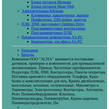
Блоки питания Mornsun
Блоки питания Mean Well
Электротехника Klemsan
Клеммники, наконечники, маркир
Перфолотки, DIN-рейки, хомуты
ПЛК, HMI, ввод-вывод Optimus Drive
Программируемые контроллеры
Программируемые ПЛК
Промышленные компьютеры AS-PC
Компьютеры для офиса AS-PC
Описание
Бренды
Компания ООО "АСПА" занимается поставками
датчиков, приборов и компонентов для промышленной
автоматизации. Привод: Частотные преобразователи,
Редуктора; ПЛК, HMI, Контроллеры, Панели оператора.
Поставки кранового оборудования: Тельфера, Кран-
балки и комплектующие для них, Краны двухбалочные,
консольные, козловые, полукозловые. Манометры и
Термометры; Электротехника: Контакторы, Автоматы,
Реле; Пневмооборудование: Клапаны,
Пневмоцилиндры, Пневмотрубки, Краны шаровые,
Пневмораспределители, Пн