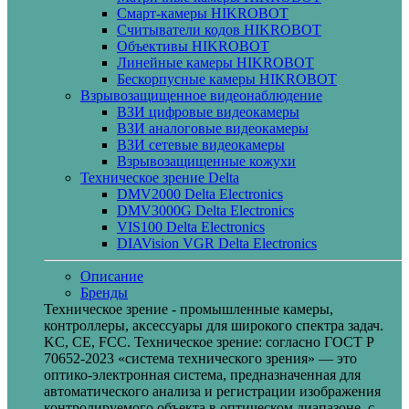
Смарт-камеры HIKROBOT
Считыватели кодов HIKROBOT
Объективы HIKROBOT
Линейные камеры HIKROBOT
Бескорпусные камеры HIKROBOT
Взрывозащищенное видеонаблюдение
ВЗИ цифровые видеокамеры
ВЗИ аналоговые видеокамеры
ВЗИ сетевые видеокамеры
Взрывозащищенные кожухи
Техническое зрение Delta
DMV2000 Delta Electronics
DMV3000G Delta Electronics
VIS100 Delta Electronics
DIAVision VGR Delta Electronics
Описание
Бренды
Техническое зрение - промышленные камеры,
контроллеры, аксессуары для широкого спектра задач.
KC, CE, FCC. Техническое зрение: согласно ГОСТ Р
70652-2023 «система технического зрения» — это
оптико-электронная система, предназначенная для
автоматического анализа и регистрации изображения
контролируемого объекта в оптическом диапазоне, с