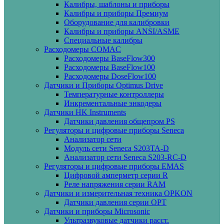
Калибры, шаблоны и приборы
Калибры и приборы Премиум
Оборудование для калибровки
Калибры и приборы ANSI/ASME
Специальные калибры
Расходомеры COMAC
Расходомеры BaseFlow300
Расходомеры BaseFlow100
Расходомеры DoseFlow100
Датчики и Приборы Optimus Drive
Температурные контроллеры
Инкрементальные энкодеры
Датчики HK Instruments
Датчики давления общепром PS
Регуляторы и цифровые приборы Seneca
Анализатор сети
Модуль сети Seneca S203TA-D
Анализатор сети Seneca S203-RC-D
Регуляторы и цифровые приборы EMAS
Цифровой амперметр серии R
Реле напряжения серии RAM
Датчики и измерительная техника OPKON
Датчики давления серии OPT
Датчики и приборы Microsonic
Ультразвуковые датчики расст.