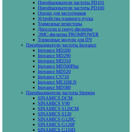
Преобразователи частоты PD101
Преобразователи частоты PD100
Опции для частотников
Устройства плавного пуска
Тормозные резисторы
Дроссели и синус-фильтры
ЭМС-фильтры PROMPOWER
Тормозные модули для ПЧ
Преобразователи частоты Inovance
Inovance MD200
Inovance MD290
Inovance MD310
Inovance MD500Plus
Inovance MD520
Inovance CS710
Inovance ME320LN
Inovance MD580
Преобразователи частоты Siemens
SINAMICS DCM
SINAMICS V90
SINAMICS S120CM
SINAMICS S120
SINAMICS G120C
SINAMICS G120P
SINAMICS G110D