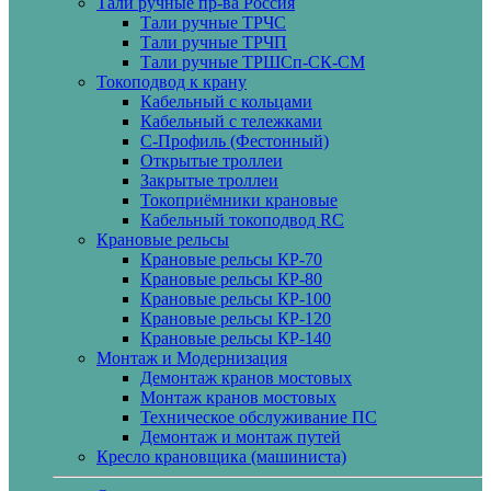
Тали ручные пр-ва Россия
Тали ручные ТРЧС
Тали ручные ТРЧП
Тали ручные ТРШСп-СК-СМ
Токоподвод к крану
Кабельный с кольцами
Кабельный с тележками
С-Профиль (Фестонный)
Открытые троллеи
Закрытые троллеи
Токоприёмники крановые
Кабельный токоподвод RC
Крановые рельсы
Крановые рельсы КР-70
Крановые рельсы КР-80
Крановые рельсы КР-100
Крановые рельсы КР-120
Крановые рельсы КР-140
Монтаж и Модернизация
Демонтаж кранов мостовых
Монтаж кранов мостовых
Техническое обслуживание ПС
Демонтаж и монтаж путей
Кресло крановщика (машиниста)