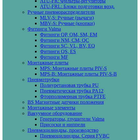
ATU-FR: Фильтры-регуляторы
ATU-FRL: Блоки подготовки возд.
Ручные пневмораспределители
MLV-S: Ручные (рычаги)
MBV-S: Ручные (кнопки)
Фитинги Valma
Фитинги QP, QM, SM, EM
Фитинги NM, CM, QC
Фитинги SC, VL, BV, EQ
Фитинги QS, ES
Фитинги MF
Монтажные плиты
MPS: Монтажные плиты PIV-S
MPS-B: Монтажные плиты PIV-S-B
Пневмотрубки
Полиуретановая трубка PU
Пневматическая трубка PA12
Фторполимерная трубка PTFE
BS Магнитные датчики положения
Монтажные элементы
Вакуумное оборудование
Генераторы, глушители Valma
Присоски и ниппели
Пневмоцилиндры, производство
Пневмоцилиндры. Серия FVBC