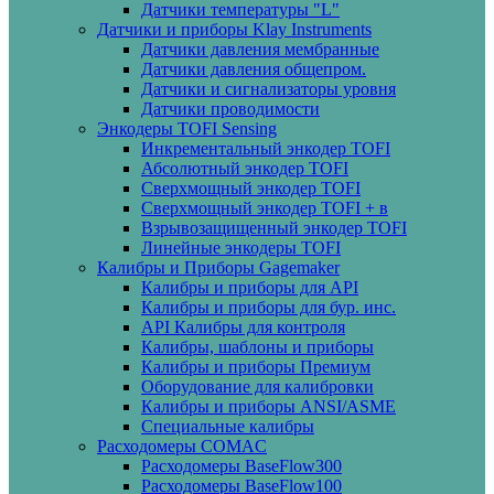
Датчики температуры "L"
Датчики и приборы Klay Instruments
Датчики давления мембранные
Датчики давления общепром.
Датчики и сигнализаторы уровня
Датчики проводимости
Энкодеры TOFI Sensing
Инкрементальный энкодер TOFI
Абсолютный энкодер TOFI
Сверхмощный энкодер TOFI
Сверхмощный энкодер TOFI + в
Взрывозащищенный энкодер TOFI
Линейные энкодеры TOFI
Калибры и Приборы Gagemaker
Калибры и приборы для API
Калибры и приборы для бур. инс.
API Калибры для контроля
Калибры, шаблоны и приборы
Калибры и приборы Премиум
Оборудование для калибровки
Калибры и приборы ANSI/ASME
Специальные калибры
Расходомеры COMAC
Расходомеры BaseFlow300
Расходомеры BaseFlow100