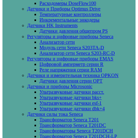
Расходомеры DoseFlow100
Датчики и Приборы Optimus Drive
Температурные контроллеры
Инкрементальные энкодеры
Датчики HK Instruments
Датчики давления общепром PS
Регуляторы и цифровые приборы Seneca
Анализатор сети
Модуль сети Seneca S203TA-D
Анализатор сети Seneca S203-RC-D
Регуляторы и цифровые приборы EMAS
Цифровой амперметр серии R
Реле напряжения серии RAM
Датчики и измерительная техника OPKON
Датчики давления серии OPT
Датчики и приборы Microsonic
Ультразвуковые датчики расст.
Ультразвуковые датчики bks+
Ультразвуковые датчики esf-1
Ультразвуковые датчики dbk+4
Датчики силы тока Seneca
Трансформатор Seneca T201
Трансформатор Seneca T201DC
Трансформаторы Seneca T201DCH
Трансформатор Seneca T201DCH-LP