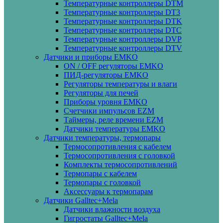
Температурные контроллеры DTM
Температурные контроллеры DT3
Температурные контроллеры DTK
Температурные контроллеры DTC
Температурные контроллеры DVP
Температурные контроллеры DTV
Датчики и приборы EMKO
ON / OFF регуляторы EMKO
ПИД-регуляторы EMKO
Регуляторы температуры и влаги
Регуляторы для печей
Приборы уровня EMKO
Счетчики импульсов EZM
Таймеры, реле времени EZM
Датчики температуры EMKO
Датчики температуры, термопары
Термосопротивления с кабелем
Термосопротивления с головкой
Комплекты термосопротивлений
Термопары с кабелем
Термопары с головкой
Аксессуары к термопарам
Датчики Galltec+Mela
Датчики влажности воздуха
Гигростаты Galltec+Mela