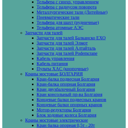
Тельфера с синхр. управлением
Тельфера с радиусом поворота
Металлургические тали (Литейные)
Пневматические тали
Тельфера для шахт (рудничные)
Тельфера атомные АЭС
Запчасти для талей
Запчасти для талей Балканско ЕХО
Запчасти для талей Элмот
Запчасти для талей Алтайталь
Запчасти для талей Podemcrane
Кабель управления
Кабель питания
Пульты XAC (кнопочные)
Краны мостовые БОЛГАРИЯ
Кран-балка подвесная Болгария
Кран-балка опорная Болгария
Кран двухбалочный Болгария
Кран консольный пр-ва Болгария
Концевые балки подвесных кранов
Концевые балки опорных кранов
Мотор-редукторы Болгария
Блок ходовые колеса Болгария
Краны мостовые электрические
Кран балка опорная 0,5т - 20т