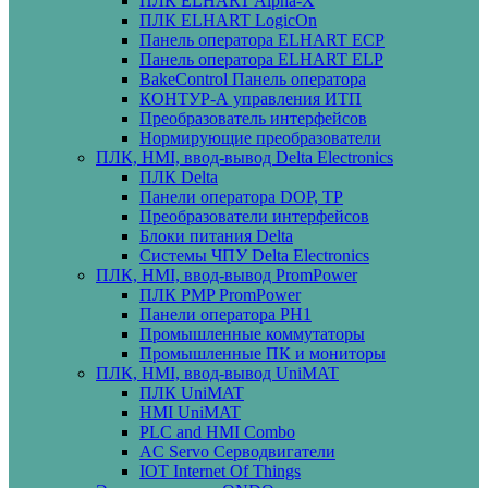
ПЛК ELHART Alpha-X
ПЛК ELHART LogicOn
Панель оператора ELHART ECP
Панель оператора ELHART ELP
BakeControl Панель оператора
КОНТУР-А управления ИТП
Преобразователь интерфейсов
Нормирующие преобразователи
ПЛК, HMI, ввод-вывод Delta Electronics
ПЛК Delta
Панели оператора DOP, TP
Преобразователи интерфейсов
Блоки питания Delta
Системы ЧПУ Delta Electronics
ПЛК, HMI, ввод-вывод PromPower
ПЛК PMP PromPower
Панели оператора PH1
Промышленные коммутаторы
Промышленные ПК и мониторы
ПЛК, HMI, ввод-вывод UniMAT
ПЛК UniMAT
HMI UniMAT
PLC and HMI Combo
AC Servo Серводвигатели
IOT Internet Of Things