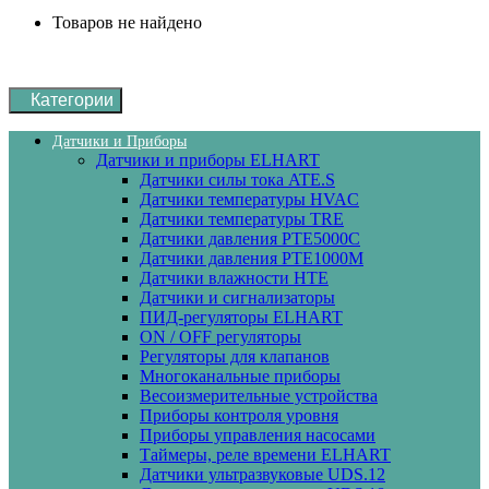
Товаров не найдено
Категории
Датчики и Приборы
Датчики и приборы ELHART
Датчики силы тока ATE.S
Датчики температуры HVAC
Датчики температуры ТRE
Датчики давления PTE5000C
Датчики давления РТЕ1000М
Датчики влажности HTE
Датчики и сигнализаторы
ПИД-регуляторы ELHART
ON / OFF регуляторы
Регуляторы для клапанов
Многоканальные приборы
Весоизмерительные устройства
Приборы контроля уровня
Приборы управления насосами
Таймеры, реле времени ELHART
Датчики ультразвуковые UDS.12