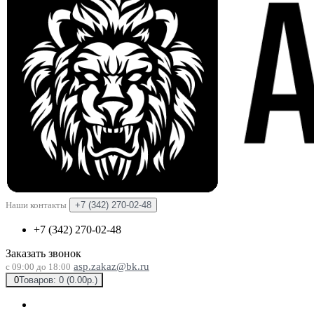
Наши контакты
+7 (342) 270-02-48
+7 (342) 270-02-48
Заказать звонок
asp.zakaz@bk.ru
с 09:00 до 18:00
0
Товаров: 0 (0.00р.)