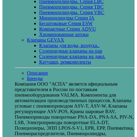
Пневмоцилиндры. Серия LBC
Пневмоцилиндры. Серия TBC
Пневмоцилиндры. Серия VBC
Миницилиндры Cерии IA
Бесштоковые Серия ESW
Компактные Серии ADVU
Хромированные штоки
Клапаны GEVAX
Клапаны для воды, воздуха..
Соленоидные клапаны на пар
Соленоидные клапаны на давл.
Катушки, ремкомплекты
Описание
Бренды
Компания ООО "АСПА" является официальным
представителем в России по поставкам
пневмооборудования VALMA. Компоненты для
автоматизации производственных процессов, Клапаны
угловые с пневмоприводом ASV-T, ASV-W, Клапаны
регулирующие ASV-POS, Краны шаровые BAV,
Пневмоприводы поворотные PNA-DA, PNA-SA, PIV-N,
LSB, Электроприводы поворотные ELA-DT,
Позиционеры, ЭПП LPOS-S-V1, EPR, EPP, Пневматика,
Пневмораспределители, Пневмоцилиндры,