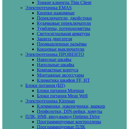
Тонкие клиенты Thin Client
Электротехника EMAS
Кнопки нажимные
Переключатели, джойстики
Кулачковые переключатели
Тумблеры, потенциометры
Светосигнальная арматура
Защита двигателя
Промышленные разъёмы
Концевые выключатели
Электротехника ПРОВЕНТО
Навесные шкафы
Напольные шкафы
Компактные корпуса
Монтажные аксессуары
Климатика шкафов FF, HT
Блоки питания (БП)
Блоки питания Mornsun
Блоки питания Mean Well
Электротехника Klemsan
Клеммники, наконечники, маркир
Перфолотки, DIN-рейки, хомуты
ПЛК, HMI, ввод-вывод Optimus Drive
Программируемые контроллеры
Программируемые ПЛК