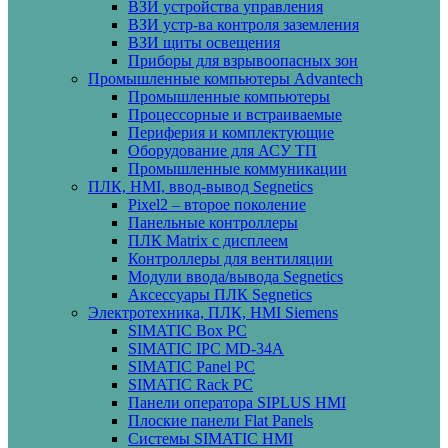
ВЗИ устройства управления
ВЗИ устр-ва контроля заземления
ВЗИ щиты освещения
Приборы для взрывоопасных зон
Промышленные компьютеры Advantech
Промышленные компьютеры
Процессорные и встраиваемые
Периферия и комплектующие
Оборудование для АСУ ТП
Промышленные коммуникации
ПЛК, HMI, ввод-вывод Segnetics
Pixel2 – второе поколение
Панельные контроллеры
ПЛК Matrix с дисплеем
Контроллеры для вентиляции
Модули ввода/вывода Segnetics
Аксессуары ПЛК Segnetics
Электротехника, ПЛК, HMI Siemens
SIMATIC Box PC
SIMATIC IPC MD-34A
SIMATIC Panel PС
SIMATIC Rack PC
Панели оператора SIPLUS HMI
Плоские панели Flat Panels
Системы SIMATIC HMI