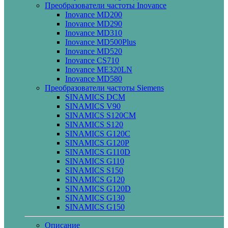
Преобразователи частоты Inovance
Inovance MD200
Inovance MD290
Inovance MD310
Inovance MD500Plus
Inovance MD520
Inovance CS710
Inovance ME320LN
Inovance MD580
Преобразователи частоты Siemens
SINAMICS DCM
SINAMICS V90
SINAMICS S120CM
SINAMICS S120
SINAMICS G120C
SINAMICS G120P
SINAMICS G110D
SINAMICS G110
SINAMICS S150
SINAMICS G120
SINAMICS G120D
SINAMICS G130
SINAMICS G150
Описание