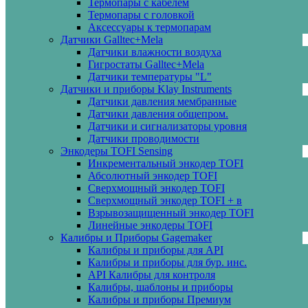
Термопары с кабелем
Термопары с головкой
Аксессуары к термопарам
Датчики Galltec+Mela
Датчики влажности воздуха
Гигростаты Galltec+Mela
Датчики температуры "L"
Датчики и приборы Klay Instruments
Датчики давления мембранные
Датчики давления общепром.
Датчики и сигнализаторы уровня
Датчики проводимости
Энкодеры TOFI Sensing
Инкрементальный энкодер TOFI
Абсолютный энкодер TOFI
Сверхмощный энкодер TOFI
Сверхмощный энкодер TOFI + в
Взрывозащищенный энкодер TOFI
Линейные энкодеры TOFI
Калибры и Приборы Gagemaker
Калибры и приборы для API
Калибры и приборы для бур. инс.
API Калибры для контроля
Калибры, шаблоны и приборы
Калибры и приборы Премиум