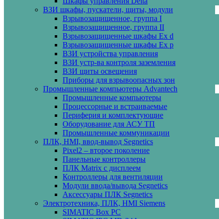
Шкафы управления Delta
ВЗИ шкафы, пускатели, щиты, модули
Взрывозащищенное, группа I
Взрывозащищенное, группа II
Взрывозащищенные шкафы Ех d
Взрывозащищенные шкафы Ех p
ВЗИ устройства управления
ВЗИ устр-ва контроля заземления
ВЗИ щиты освещения
Приборы для взрывоопасных зон
Промышленные компьютеры Advantech
Промышленные компьютеры
Процессорные и встраиваемые
Периферия и комплектующие
Оборудование для АСУ ТП
Промышленные коммуникации
ПЛК, HMI, ввод-вывод Segnetics
Pixel2 – второе поколение
Панельные контроллеры
ПЛК Matrix с дисплеем
Контроллеры для вентиляции
Модули ввода/вывода Segnetics
Аксессуары ПЛК Segnetics
Электротехника, ПЛК, HMI Siemens
SIMATIC Box PC