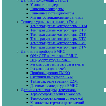
Датчики положения OPKON
Угловые энкодеры
Линейные энкодеры
Линейные потенциометры
Магнитострикционные датчики
Температурные контроллеры Delta
Температурные контроллеры DTM
Температурные контроллеры DT3
Температурные контроллеры DTK
Температурные контроллеры DTC
Температурные контроллеры DVP
Температурные контроллеры DTV
Датчики и приборы EMKO
ON / OFF регуляторы EMKO
ПИД-регуляторы EMKO
Регуляторы температуры и влаги
Регуляторы для печей
Приборы уровня EMKO
Счетчики импульсов EZM
Таймеры, реле времени EZM
Датчики температуры EMKO
Датчики температуры, термопары
Термосопротивления с кабелем
Термосопротивления с головкой
Комплекты термосопротивлений