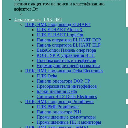
зрения с акцентом на поиск и классификацию
дефектов.Эт
Электротехника, ПЛК, HMI
ПЛК, HMI, ввод-вывод ELHART
ПЛК ELHART Alpha-X
ПЛК ELHART LogicOn
Панель оператора ELHART ECP
Панель оператора ELHART ELP
BakeControl Панель оператора
КОНТУР-А управления ИТП
Преобразователь интерфейсов
Нормирующие преобразователи
ПЛК, HMI, ввод-вывод Delta Electronics
ПЛК Delta
Панели оператора DOP, TP
Преобразователи интерфейсов
Блоки питания Delta
Системы ЧПУ Delta Electronics
ПЛК, HMI, ввод-вывод PromPower
ПЛК PMP PromPower
Панели оператора PH1
Промышленные коммутаторы
Промышленные ПК и мониторы
ПЛК, HMI, ввод-вывод UniMAT