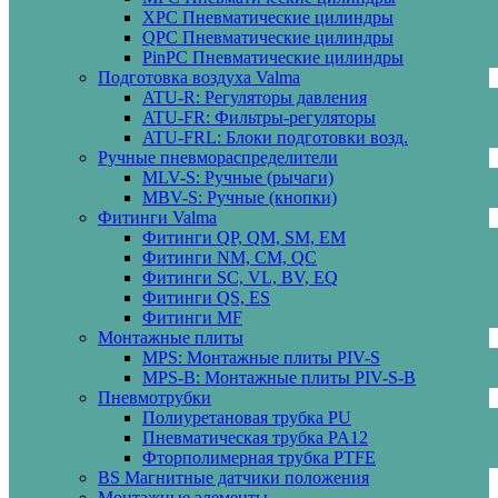
XPC Пневматические цилиндры
QPC Пневматические цилиндры
PinPC Пневматические цилиндры
Подготовка воздуха Valma
ATU-R: Регуляторы давления
ATU-FR: Фильтры-регуляторы
ATU-FRL: Блоки подготовки возд.
Ручные пневмораспределители
MLV-S: Ручные (рычаги)
MBV-S: Ручные (кнопки)
Фитинги Valma
Фитинги QP, QM, SM, EM
Фитинги NM, CM, QC
Фитинги SC, VL, BV, EQ
Фитинги QS, ES
Фитинги MF
Монтажные плиты
MPS: Монтажные плиты PIV-S
MPS-B: Монтажные плиты PIV-S-B
Пневмотрубки
Полиуретановая трубка PU
Пневматическая трубка PA12
Фторполимерная трубка PTFE
BS Магнитные датчики положения
Монтажные элементы