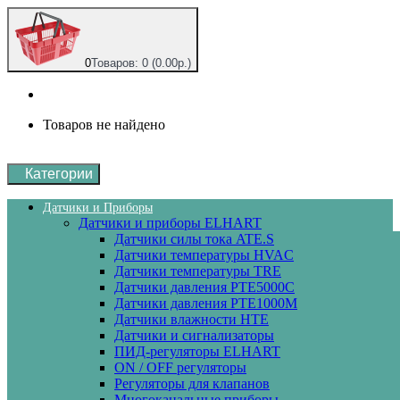
0
Товаров: 0 (0.00р.)
Товаров не найдено
Категории
Датчики и Приборы
Датчики и приборы ELHART
Датчики силы тока ATE.S
Датчики температуры HVAC
Датчики температуры ТRE
Датчики давления PTE5000C
Датчики давления РТЕ1000М
Датчики влажности HTE
Датчики и сигнализаторы
ПИД-регуляторы ELHART
ON / OFF регуляторы
Регуляторы для клапанов
Многоканальные приборы