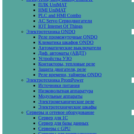
ПЛК UniMAT
HMI UniMAT
PLC and HMI Combo
AC Servo Серводвигатели
IOT Internet Of Things
Электротехника ONDO
Реле промежуточные ONDO
Климатика шкафов ONDO
Автоматические выключатели
Диф. автоматы (АВДТ)
Устройства УЗО
Контакторы, тепловые реле
Защита двигателя, реле
Реле времени, таймеры ONDO
Электротехника PromPower
Источники питания
Низковольтная аппаратура
Модульные аппараты
Электромеханические реле
Электротехнические шкафы
Серверы и сетевое оборудование
Сервер для 1С
Сервер для базы данных
Серверы с GPU
Серверы для виртуализации