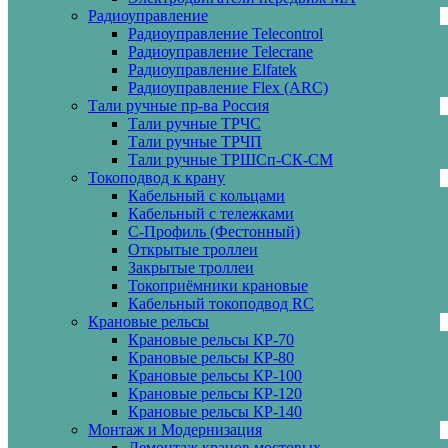
Радиоуправление
Радиоуправление Telecontrol
Радиоуправление Telecrane
Радиоуправление Elfatek
Радиоуправление Flex (ARC)
Тали ручные пр-ва Россия
Тали ручные ТРЧС
Тали ручные ТРЧП
Тали ручные ТРШСп-СК-СМ
Токоподвод к крану
Кабельный с кольцами
Кабельный с тележками
С-Профиль (Фестонный)
Открытые троллеи
Закрытые троллеи
Токоприёмники крановые
Кабельный токоподвод RC
Крановые рельсы
Крановые рельсы КР-70
Крановые рельсы КР-80
Крановые рельсы КР-100
Крановые рельсы КР-120
Крановые рельсы КР-140
Монтаж и Модернизация
Демонтаж кранов мостовых