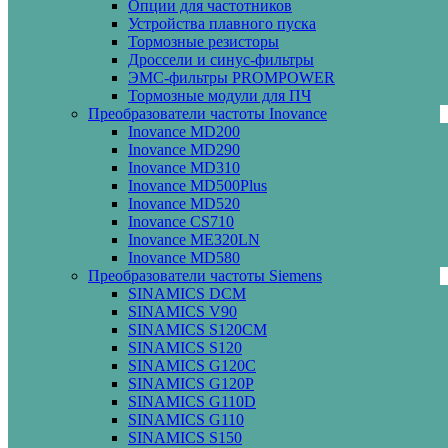
Опции для частотников
Устройства плавного пуска
Тормозные резисторы
Дроссели и синус-фильтры
ЭМС-фильтры PROMPOWER
Тормозные модули для ПЧ
Преобразователи частоты Inovance
Inovance MD200
Inovance MD290
Inovance MD310
Inovance MD500Plus
Inovance MD520
Inovance CS710
Inovance ME320LN
Inovance MD580
Преобразователи частоты Siemens
SINAMICS DCM
SINAMICS V90
SINAMICS S120CM
SINAMICS S120
SINAMICS G120C
SINAMICS G120P
SINAMICS G110D
SINAMICS G110
SINAMICS S150