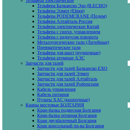
Тельфера электрические
Тельфера Балканско Эхо (B.ECHO)
Тельфера Элмот (Elmot)
Тельфера PODEMCRANE (Подем)
Тельфера Алтайталь Россия
Тельфера электрические Китай
Тельфера с синхр. управлением
Тельфера с радиусом поворота
Металлургические тали (Литейные)
Пневматические тали
Тельфера для шахт (рудничные)
Тельфера атомные АЭС
Запчасти для талей
Запчасти для талей Балканско ЕХО
Запчасти для талей Элмот
Запчасти для талей Алтайталь
Запчасти для талей Podemcrane
Кабель управления
Кабель питания
Пульты XAC (кнопочные)
Краны мостовые БОЛГАРИЯ
Кран-балка подвесная Болгария
Кран-балка опорная Болгария
Кран двухбалочный Болгария
Кран консольный пр-ва Болгария