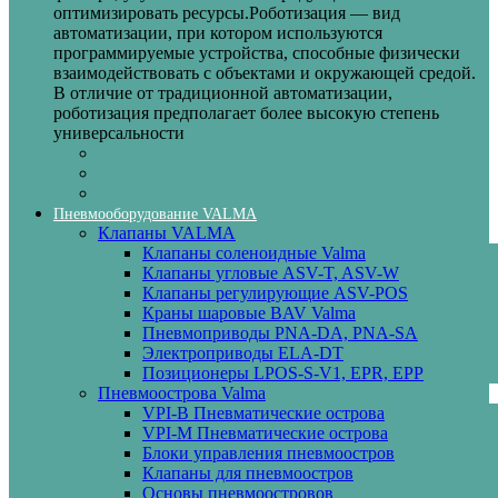
оптимизировать ресурсы.Роботизация — вид
автоматизации, при котором используются
программируемые устройства, способные физически
взаимодействовать с объектами и окружающей средой.
В отличие от традиционной автоматизации,
роботизация предполагает более высокую степень
универсальности
Пневмооборудование VALMA
Клапаны VALMA
Клапаны соленоидные Valma
Клапаны угловые ASV-T, ASV-W
Клапаны регулирующие ASV-POS
Краны шаровые BAV Valma
Пневмоприводы PNA-DA, PNA-SA
Электроприводы ELA-DT
Позиционеры LPOS-S-V1, EPR, EPP
Пневмоострова Valma
VPI-B Пневматические острова
VPI-M Пневматические острова
Блоки управления пневмоостров
Клапаны для пневмоостров
Основы пневмоостровов