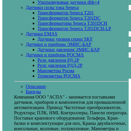
Ультразвуковые датчики dbk+4
Датчики силы тока Seneca
Трансформатор Seneca T201
Трансформатор Seneca T201DC
Трансформаторы Seneca T201DCH
Трансформатор Seneca T201DCH-LP
Датчики EMAS
Датчики уровня серии SKF
Датчики и приборы ЭМИС-БАР
Датчики давления ЭМИС-БАР
Датчики и приборы РОСМА
Реле давления РД-2Р
Реле давления РДД-2Р
Манометры Росма
Термометры РОСМА
Описание
Бренды
Компания ООО "АСПА" - занимается поставками
датчиков, приборов и компонентов для промышленной
автоматизации. Привод: Частотные преобразователи,
Редуктора; ПЛК, HMI, Контроллеры, Панели оператора.
Поставки кранового оборудования: Тельфера, Кран-
балки и комплектующие для них, Краны двухбалочные,
консольные, козловые, полукозловые. Манометры и