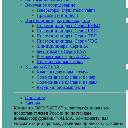
Вакуумное оборудование
Генераторы, глушители Valma
Присоски и ниппели
Пневмоцилиндры, производство
Пневмоцилиндры. Серия FVBC
Пневмоцилиндры. Серия LBC
Пневмоцилиндры. Серия TBC
Пневмоцилиндры. Серия VBC
Миницилиндры Cерии IA
Бесштоковые Серия ESW
Компактные Серии ADVU
Хромированные штоки
Клапаны GEVAX
Клапаны для воды, воздуха..
Соленоидные клапаны на пар
Соленоидные клапаны на давл.
Катушки, ремкомплекты
Описание
Бренды
Компания ООО "АСПА" является официальным
представителем в России по поставкам
пневмооборудования VALMA. Компоненты для
автоматизации производственных процессов, Клапаны