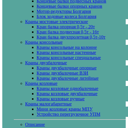
Концевые балки подвесных кранов
Концевые балки опорных кранов
Мотор-редукторы Болгария
Блок ходовые колеса Болгария
Краны мостовые электрические
Кран балка опорная 0,5т - 20т
Кран балка подвесная 0,5т - 16т
Кран балка двухпролетная 0,5т-10т
Краны консольные
Краны консольные на колонне
Краны консольные настенные
Краны консольные специальные
Краны двухбалочные
Краны двухбалочные опорные
Краны двухбалочные ВЗИ
Краны двухбалочные литейные
Краны козловые
Краны козловые однобалочные
Краны козловые двухбалочные
Краны козловые ручные
Краны малогабаритные
Мини козловые краны МПУ
Устройство перегрузочное УПМ
Описание