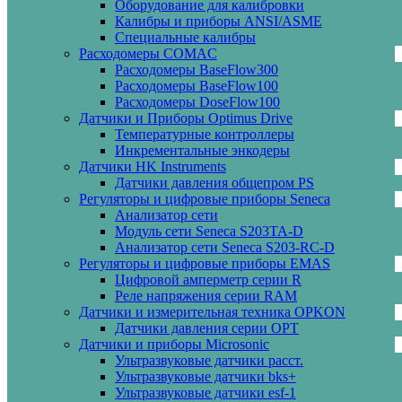
Оборудование для калибровки
Калибры и приборы ANSI/ASME
Специальные калибры
Расходомеры COMAC
Расходомеры BaseFlow300
Расходомеры BaseFlow100
Расходомеры DoseFlow100
Датчики и Приборы Optimus Drive
Температурные контроллеры
Инкрементальные энкодеры
Датчики HK Instruments
Датчики давления общепром PS
Регуляторы и цифровые приборы Seneca
Анализатор сети
Модуль сети Seneca S203TA-D
Анализатор сети Seneca S203-RC-D
Регуляторы и цифровые приборы EMAS
Цифровой амперметр серии R
Реле напряжения серии RAM
Датчики и измерительная техника OPKON
Датчики давления серии OPT
Датчики и приборы Microsonic
Ультразвуковые датчики расст.
Ультразвуковые датчики bks+
Ультразвуковые датчики esf-1