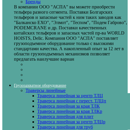
Бренды
В компании ООО "АСПА" вы можете приобрести
тельфера разного сегмента. Поставки Болгарских
тельферов и запасные частей к ним таких заводов как
"Балканско ЕХО", "Элмот", "Теспом", "Подем Габрово",
PODEMCRANE и др. Поставки качественных
китайских тельферов и запасных частей пр-ва WORLD
HOISTS, Delic. Компания ООО "АСПА" поставляет
грузоподъемное оборудование только с высокими
стандартами качества. А накопленный опыт за 12 лет в
области грузоподъемных механизмов позволяет
предлагать наилучшие вариан
Грузозахватное оборудование
Траверсы линейные
Траверса линейная за центр ТЛЦ
Траверса линейная с перест. ТЛЦп
Траверса линейная за края ТЛК
Траверса линейная за края ТЛКр
Траверса линейная для плит
Траверса линейная за центр ТЛЦр
Траверса линейная для труб