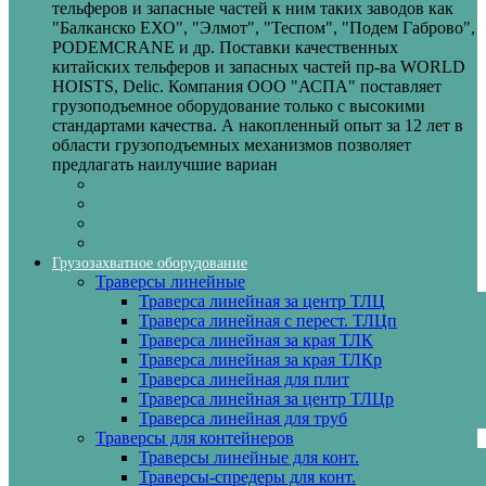
тельферов и запасные частей к ним таких заводов как
"Балканско ЕХО", "Элмот", "Теспом", "Подем Габрово",
PODEMCRANE и др. Поставки качественных
китайских тельферов и запасных частей пр-ва WORLD
HOISTS, Delic. Компания ООО "АСПА" поставляет
грузоподъемное оборудование только с высокими
стандартами качества. А накопленный опыт за 12 лет в
области грузоподъемных механизмов позволяет
предлагать наилучшие вариан
Грузозахватное оборудование
Траверсы линейные
Траверса линейная за центр ТЛЦ
Траверса линейная с перест. ТЛЦп
Траверса линейная за края ТЛК
Траверса линейная за края ТЛКр
Траверса линейная для плит
Траверса линейная за центр ТЛЦр
Траверса линейная для труб
Траверсы для контейнеров
Траверсы линейные для конт.
Траверсы-спредеры для конт.