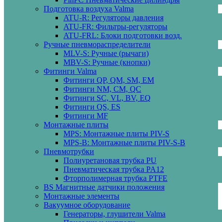
Подготовка воздуха Valma
ATU-R: Регуляторы давления
ATU-FR: Фильтры-регуляторы
ATU-FRL: Блоки подготовки возд.
Ручные пневмораспределители
MLV-S: Ручные (рычаги)
MBV-S: Ручные (кнопки)
Фитинги Valma
Фитинги QP, QM, SM, EM
Фитинги NM, CM, QC
Фитинги SC, VL, BV, EQ
Фитинги QS, ES
Фитинги MF
Монтажные плиты
MPS: Монтажные плиты PIV-S
MPS-B: Монтажные плиты PIV-S-B
Пневмотрубки
Полиуретановая трубка PU
Пневматическая трубка PA12
Фторполимерная трубка PTFE
BS Магнитные датчики положения
Монтажные элементы
Вакуумное оборудование
Генераторы, глушители Valma