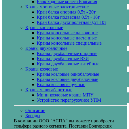
Блок ходовые колеса Болгария
Краны мостовые электрические
Кран балка опорная 0,5т - 20т
Кран балка подвесная 0,5т - 16т
Кран балка двухпролетная 0,5т-10т
Краны консольные
Краны консольные на колонне
Краны консольные настенные
Краны консольные специальные
Краны двухбалочные
Краны двухбалочные опорные
Краны двухбалочные ВЗИ
Краны двухбалочные литейные
Краны козловые
Краны козловые однобалочные
Краны козловые двухбалочные
Краны козловые ручные
Краны малогабаритные
Мини козловые краны МПУ
Устройство перегрузочное УПМ
Описание
Бренды
В компании ООО "АСПА" вы можете приобрести
тельфера разного сегмента. Поставки Болгарских