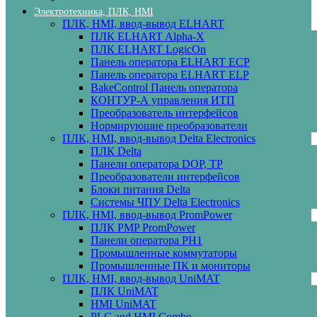
Электротехника, ПЛК, HMI
ПЛК, HMI, ввод-вывод ELHART
ПЛК ELHART Alpha-X
ПЛК ELHART LogicOn
Панель оператора ELHART ECP
Панель оператора ELHART ELP
BakeControl Панель оператора
КОНТУР-А управления ИТП
Преобразователь интерфейсов
Нормирующие преобразователи
ПЛК, HMI, ввод-вывод Delta Electronics
ПЛК Delta
Панели оператора DOP, TP
Преобразователи интерфейсов
Блоки питания Delta
Системы ЧПУ Delta Electronics
ПЛК, HMI, ввод-вывод PromPower
ПЛК PMP PromPower
Панели оператора PH1
Промышленные коммутаторы
Промышленные ПК и мониторы
ПЛК, HMI, ввод-вывод UniMAT
ПЛК UniMAT
HMI UniMAT
PLC and HMI Combo