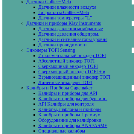
Датчики Galltec+Mela
Датчики влажности воздуха
Гигростаты Galltec+Mela
Датчики температуры "L"
Датчики и приборы Klay Instruments
Датчики давления мембранные
Датчики давления общепром.
Датчики и сигнализаторы уровня
Датчики проводимости
Энкодеры TOFI Sensing
Инкрементальный энкодер TOFI
Абсолютный энкодер TOFI
Сверхмощный энкодер TOFI
Сверхмощный энкодер TOFI + в
Взрывозащищенный энкодер TOFI
Линейные энкодеры TOFI
Калибры и Приборы Gagemaker
Калибры и приборы для API
Калибры и приборы для бур. инс.
API Калибры для контроля
Калибры, шаблоны и приборы
Калибры и приборы Премиум
Оборудование для калибровки
Калибры и приборы ANSI/ASME
Специальные калибры