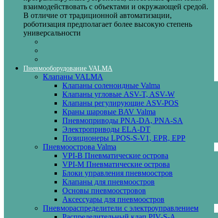
взаимодействовать с объектами и окружающей средой.
В отличие от традиционной автоматизации,
роботизация предполагает более высокую степень
универсальности
Пневмооборудование VALMA
Клапаны VALMA
Клапаны соленоидные Valma
Клапаны угловые ASV-T, ASV-W
Клапаны регулирующие ASV-POS
Краны шаровые BAV Valma
Пневмоприводы PNA-DA, PNA-SA
Электроприводы ELA-DT
Позиционеры LPOS-S-V1, EPR, EPP
Пневмоострова Valma
VPI-B Пневматические острова
VPI-M Пневматические острова
Блоки управления пневмоостров
Клапаны для пневмоостров
Основы пневмоостровов
Аксессуары для пневмоостров
Пневмораспределители с электроуправлением
Распределительный клап PIV-S-A