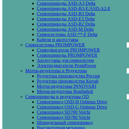
Сервоприводы ASD-A3 Delta
Сервоприводы ASD-B3-E/ASD-A2-E
Сервоприводы ASD-B3 Delta
Сервоприводы ASD-E3 Delta
Сервоприводы ASD-B2 Delta
Сервоприводы ASD-M Delta
Сервосистемы ASD-**-F Delta
Кабели и аксессуары
Сервосистемы PROMPOWER
Серводвигатели PROMPOWER
Сервоприводы PROMPOWER
Аксессуары для сервосистем
Электродвигатели PromPower
Мотор-редукторы и Редукторы
Редуктора производства Россия
Редуктора производства Китай
Мотор-редукторы INNOVARI
Мотор-редукторы Bonfiglioli
Сервоприводы и редукторы OD
Сервопривод OSD-H Optimus Drive
Сервопривод OSD-G Optimus Drive
Сервопривод SD700 Veichi
Сервопривод SD780 Veichi
Шпиндельный сервопривод
Высокоточная механика