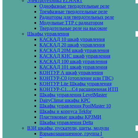
Электротехника ELHART
Однофазные твердотельные реле
Трехфазные твердотельные реле
Радиаторы для твердотельных реле
Модульные ТТР с радиатором
Твердотельные реле на высокие
Шкафы управления
КАСКАД 10 шкаф управления
КАСКАД 20 шкаф управления
КАСКАД 20М шкаф управления
КАСКАД КНС шкаф управления
КАСКАД 100 шкаф управления
КАСКАД 101 шкаф управления
КОНТУР А шкаф управления
КОНТУР-С0 (отопление или ГВС)
КОНТУР Lite Шкафы управления
КОНТУР-С1…С4 расширенная ИТП
Шкафы управления LevelMaster
DairyClimat шкафы КРС
Шкафы управления PoolMaster 10
Шкафы и корпуса Tekfor
Пластиковые шкафы КРЗМИ
Шкафы управления Delta
ВЗИ шкафы, пускатели, щиты, модули
Взрывозащищенное, группа I