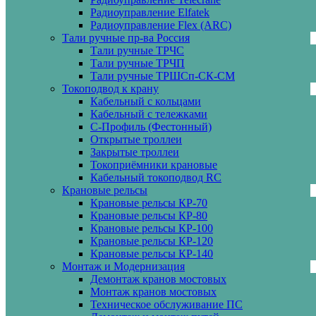
Радиоуправление Elfatek
Радиоуправление Flex (ARC)
Тали ручные пр-ва Россия
Тали ручные ТРЧС
Тали ручные ТРЧП
Тали ручные ТРШСп-СК-СМ
Токоподвод к крану
Кабельный с кольцами
Кабельный с тележками
С-Профиль (Фестонный)
Открытые троллеи
Закрытые троллеи
Токоприёмники крановые
Кабельный токоподвод RC
Крановые рельсы
Крановые рельсы КР-70
Крановые рельсы КР-80
Крановые рельсы КР-100
Крановые рельсы КР-120
Крановые рельсы КР-140
Монтаж и Модернизация
Демонтаж кранов мостовых
Монтаж кранов мостовых
Техническое обслуживание ПС