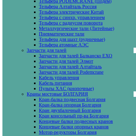
Тельфера PODEMCRANE (Подем)
Тельфера Алтайталь Россия
Тельфера электрические Китай
Тельфера с синхр. управлением
Тельфера с радиусом поворота
Металлургические тали (Литейные)
Пневматические тали
Тельфера для шахт (рудничные)
Тельфера атомные АЭС
Запчасти для талей
Запчасти для талей Балканско ЕХО
Запчасти для талей Элмот
Запчасти для талей Алтайталь
Запчасти для талей Podemcrane
Кабель управления
Кабель питания
Пульты XAC (кнопочные)
Краны мостовые БОЛГАРИЯ
Кран-балка подвесная Болгария
Кран-балка опорная Болгария
Кран двухбалочный Болгария
Кран консольный пр-ва Болгария
Концевые балки подвесных кранов
Концевые балки опорных кранов
Мотор-редукторы Болгария