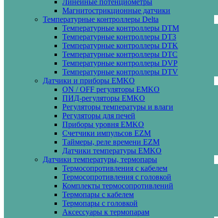
Линейные потенциометры
Магнитострикционные датчики
Температурные контроллеры Delta
Температурные контроллеры DTM
Температурные контроллеры DT3
Температурные контроллеры DTK
Температурные контроллеры DTC
Температурные контроллеры DVP
Температурные контроллеры DTV
Датчики и приборы EMKO
ON / OFF регуляторы EMKO
ПИД-регуляторы EMKO
Регуляторы температуры и влаги
Регуляторы для печей
Приборы уровня EMKO
Счетчики импульсов EZM
Таймеры, реле времени EZM
Датчики температуры EMKO
Датчики температуры, термопары
Термосопротивления с кабелем
Термосопротивления с головкой
Комплекты термосопротивлений
Термопары с кабелем
Термопары с головкой
Аксессуары к термопарам