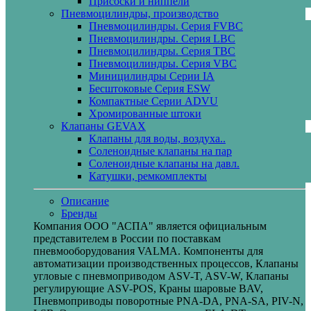
Присоски и ниппели
Пневмоцилиндры, производство
Пневмоцилиндры. Серия FVBC
Пневмоцилиндры. Серия LBC
Пневмоцилиндры. Серия TBC
Пневмоцилиндры. Серия VBC
Миницилиндры Cерии IA
Бесштоковые Серия ESW
Компактные Серии ADVU
Хромированные штоки
Клапаны GEVAX
Клапаны для воды, воздуха..
Соленоидные клапаны на пар
Соленоидные клапаны на давл.
Катушки, ремкомплекты
Описание
Бренды
Компания ООО "АСПА" является официальным
представителем в России по поставкам
пневмооборудования VALMA. Компоненты для
автоматизации производственных процессов, Клапаны
угловые с пневмоприводом ASV-T, ASV-W, Клапаны
регулирующие ASV-POS, Краны шаровые BAV,
Пневмоприводы поворотные PNA-DA, PNA-SA, PIV-N,