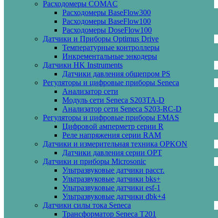
Расходомеры COMAC
Расходомеры BaseFlow300
Расходомеры BaseFlow100
Расходомеры DoseFlow100
Датчики и Приборы Optimus Drive
Температурные контроллеры
Инкрементальные энкодеры
Датчики HK Instruments
Датчики давления общепром PS
Регуляторы и цифровые приборы Seneca
Анализатор сети
Модуль сети Seneca S203TA-D
Анализатор сети Seneca S203-RC-D
Регуляторы и цифровые приборы EMAS
Цифровой амперметр серии R
Реле напряжения серии RAM
Датчики и измерительная техника OPKON
Датчики давления серии OPT
Датчики и приборы Microsonic
Ультразвуковые датчики расст.
Ультразвуковые датчики bks+
Ультразвуковые датчики esf-1
Ультразвуковые датчики dbk+4
Датчики силы тока Seneca
Трансформатор Seneca T201