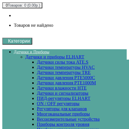
0
Товаров: 0 (0.00р.)
Товаров не найдено
Категории
Датчики и Приборы
Датчики и приборы ELHART
Датчики силы тока ATE.S
Датчики температуры HVAC
Датчики температуры ТRE
Датчики давления PTE5000C
Датчики давления РТЕ1000М
Датчики влажности HTE
Датчики и сигнализаторы
ПИД-регуляторы ELHART
ON / OFF регуляторы
Регуляторы для клапанов
Многоканальные приборы
Весоизмерительные устройства
Приборы контроля уровня