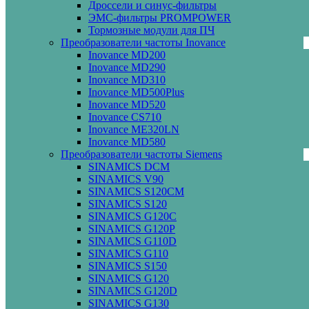
Дроссели и синус-фильтры
ЭМС-фильтры PROMPOWER
Тормозные модули для ПЧ
Преобразователи частоты Inovance
Inovance MD200
Inovance MD290
Inovance MD310
Inovance MD500Plus
Inovance MD520
Inovance CS710
Inovance ME320LN
Inovance MD580
Преобразователи частоты Siemens
SINAMICS DCM
SINAMICS V90
SINAMICS S120CM
SINAMICS S120
SINAMICS G120C
SINAMICS G120P
SINAMICS G110D
SINAMICS G110
SINAMICS S150
SINAMICS G120
SINAMICS G120D
SINAMICS G130