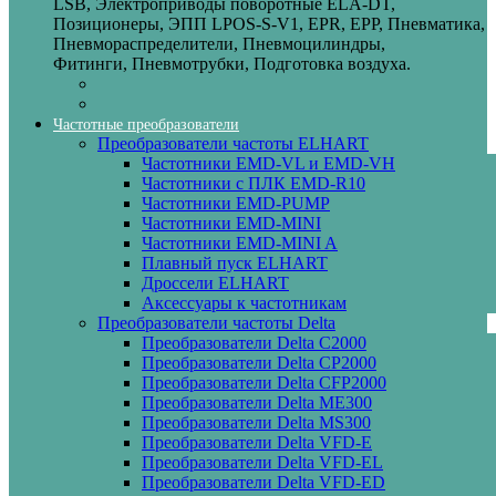
LSB, Электроприводы поворотные ELA-DT,
Позиционеры, ЭПП LPOS-S-V1, EPR, EPP, Пневматика,
Пневмораспределители, Пневмоцилиндры,
Фитинги, Пневмотрубки, Подготовка воздуха.
Частотные преобразователи
Преобразователи частоты ELHART
Частотники EMD-VL и EMD-VH
Частотники с ПЛК EMD-R10
Частотники EMD-PUMP
Частотники EMD‑MINI
Частотники EMD‑MINI A
Плавный пуск ELHART
Дроссели ELHART
Аксессуары к частотникам
Преобразователи частоты Delta
Преобразователи Delta C2000
Преобразователи Delta CP2000
Преобразователи Delta CFP2000
Преобразователи Delta ME300
Преобразователи Delta MS300
Преобразователи Delta VFD-E
Преобразователи Delta VFD-EL
Преобразователи Delta VFD-ED