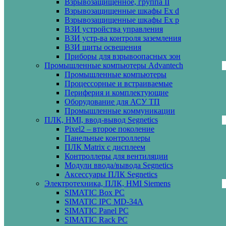
Взрывозащищенное, группа II
Взрывозащищенные шкафы Ех d
Взрывозащищенные шкафы Ех p
ВЗИ устройства управления
ВЗИ устр-ва контроля заземления
ВЗИ щиты освещения
Приборы для взрывоопасных зон
Промышленные компьютеры Advantech
Промышленные компьютеры
Процессорные и встраиваемые
Периферия и комплектующие
Оборудование для АСУ ТП
Промышленные коммуникации
ПЛК, HMI, ввод-вывод Segnetics
Pixel2 – второе поколение
Панельные контроллеры
ПЛК Matrix с дисплеем
Контроллеры для вентиляции
Модули ввода/вывода Segnetics
Аксессуары ПЛК Segnetics
Электротехника, ПЛК, HMI Siemens
SIMATIC Box PC
SIMATIC IPC MD-34A
SIMATIC Panel PС
SIMATIC Rack PC