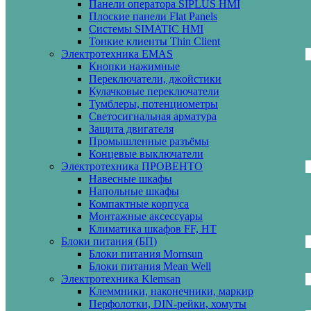
Панели оператора SIPLUS HMI
Плоские панели Flat Panels
Системы SIMATIC HMI
Тонкие клиенты Thin Client
Электротехника EMAS
Кнопки нажимные
Переключатели, джойстики
Кулачковые переключатели
Тумблеры, потенциометры
Светосигнальная арматура
Защита двигателя
Промышленные разъёмы
Концевые выключатели
Электротехника ПРОВЕНТО
Навесные шкафы
Напольные шкафы
Компактные корпуса
Монтажные аксессуары
Климатика шкафов FF, HT
Блоки питания (БП)
Блоки питания Mornsun
Блоки питания Mean Well
Электротехника Klemsan
Клеммники, наконечники, маркир
Перфолотки, DIN-рейки, хомуты