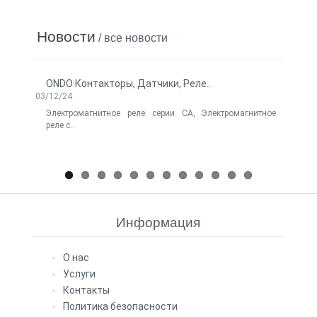
Новости
/ все новости
ONDO Контакторы, Датчики, Реле..
Нов
03/12/24
Electr
06/14/
Электромагнитное реле серии CA, Электромагнитное
реле с..
Лег
Elect
Информация
О нас
Услуги
Контакты
Политика безопасности