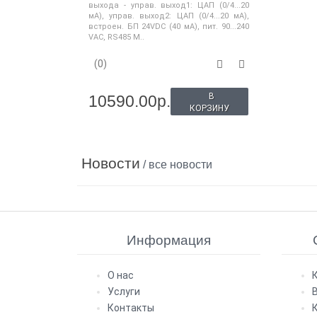
выхода - управ. выход1: ЦАП (0/4...20
мА), управ. выход2: ЦАП (0/4...20 мА),
встроен. БП 24VDC (40 мА), пит. 90...240
VAC, RS485 M..
(0)
В
10590.00р.
КОРЗИНУ
Новости
/ все новости
Информация
О нас
Услуги
Контакты