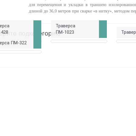
для перемещения и укладки в траншею изолированног
длиной до 36,0 метров при сварке «в нитку», методом пе
ерса
Траверса
1428
ПМ-1023
Траве
ерите подкатегорию
ерса ПМ-322