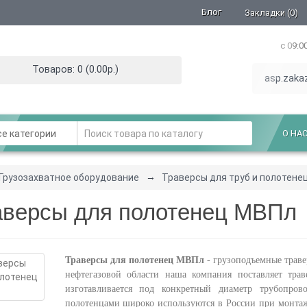
Блог
Закладки (0)
с 09:0
Товаров: 0 (0.00р.)
asp.zaka
е категории
О НА
Грузозахватное оборудование
Траверсы для труб и полотене
аверсы для полотенец МВПл
Траверсы для полотенец МВПл
- грузоподъемные траве
нефтегазовой области наша компания поставляет тра
изготавливается под конкретный диаметр трубопро
полотенцами широко используются в России при монтаж