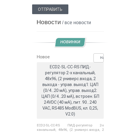
ОТПРАВИТЬ
Новости
/ все новости
НОВИНКИ
Новое
Нашли дешевле?
ECD2-SL-CC-RS ПИД-
регулятор 2-х канальный,
48x96, (2 универс.входа, 2
выхода - управ. выход1: ЦАП
(0/4...20 мА), управ. выход2:
ЦАП (0/4...20 мА), встроен. БП
24VDC (40 мА), пит. 90...240
VAC, RS485 ModBUS, кл. 0,25,
V2.0)
ECD2-SL-CC-RS ПИД-регулятор 2-х
канальный, 48x96, (2 универс.входа, 2