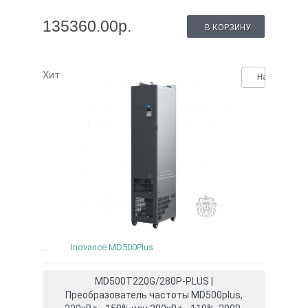
135360.00р.
В КОРЗИНУ
Хит
Нашли деше
...
Inovance MD500Plus
MD500T220G/280P-PLUS |
Преобразователь частоты MD500plus,