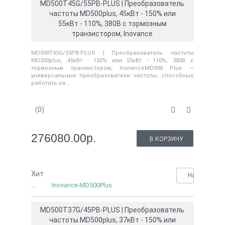
MD500T45G/55PB-PLUS | Преобразователь
частоты MD500plus, 45кВт - 150% или
55кВт - 110%, 380В с тормозным
транзистором, Inovance
MD500T45G/55PB-PLUS | Преобразователь частоты
MD500plus, 45кВт - 150% или 55кВт - 110%, 380В с
тормозным транзистором, InovanceMD500 Plus —
универсальные преобразователи частоты, способные
работать ка..
(0)
276080.00р.
В КОРЗИНУ
Хит
Нашли деше
...
Inovance MD500Plus
MD500T37G/45PB-PLUS | Преобразователь
частоты MD500plus, 37кВт - 150% или