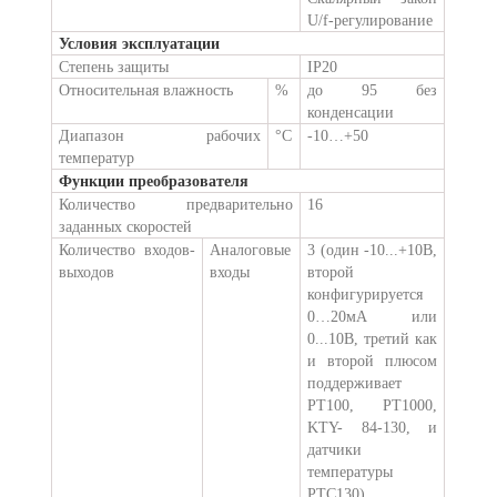
U/f-регулирование
Условия эксплуатации
Степень защиты
IP20
Относительная влажность
%
до 95 без
конденсации
Диапазон рабочих
°C
-10…+50
температур
Функции преобразователя
Количество предварительно
16
заданных скоростей
Количество входов-
Аналоговые
3 (один -10...+10В,
выходов
входы
второй
конфигурируется
0…20мА или
0...10В, третий как
и второй плюсом
поддерживает
PT100, PT1000,
KTY- 84-130, и
датчики
температуры
PTC130)