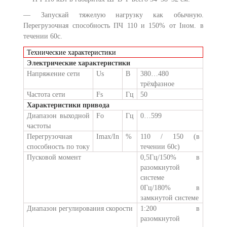
— Запускай тяжелую нагрузку как обычную.
Перегрузочная способность ПЧ 110 и 150% от Iном. в
течении 60с.
Технические характеристики
Электрические характеристики
Напряжение сети
Us
В
380…480
трёхфазное
Частота сети
Fs
Гц
50
Характеристики привода
Диапазон выходной
Fo
Гц
0…599
частоты
Перегрузочная
Imax/In
%
110 / 150 (в
способность по току
течении 60с)
Пусковой момент
0,5Гц/150% в
разомкнутой
системе
0Гц/180% в
замкнутой системе
Диапазон регулирования скорости
1:200 в
разомкнутой