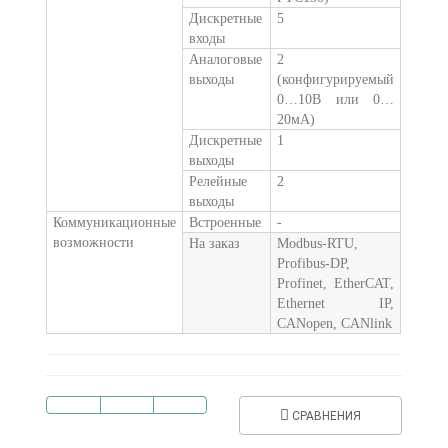
Дискретные
5
входы
Аналоговые
2
выходы
(конфигурируемый
0…10В или 0…
20мА)
Дискретные
1
выходы
Релейные
2
выходы
Коммуникационные
Встроенные
-
возможности
На заказ
Modbus-RTU,
Profibus-DP,
Profinet, EtherCAT,
Ethernet IP,
CANopen, CANlink
СРАВНЕНИЯ