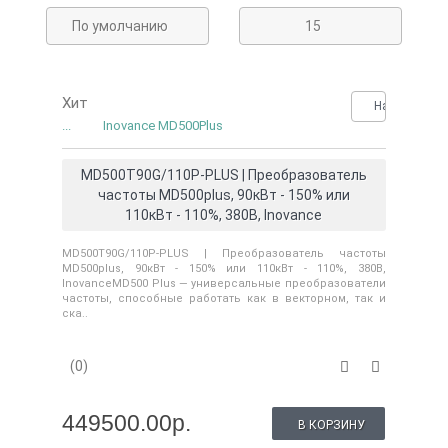
По умолчанию
15
Хит
Нашли деше
...
Inovance MD500Plus
MD500T90G/110P-PLUS | Преобразователь
частоты MD500plus, 90кВт - 150% или
110кВт - 110%, 380В, Inovance
MD500T90G/110P-PLUS | Преобразователь частоты
MD500plus, 90кВт - 150% или 110кВт - 110%, 380В,
InovanceMD500 Plus — универсальные преобразователи
частоты, способные работать как в векторном, так и
ска..
(0)
449500.00р.
В КОРЗИНУ