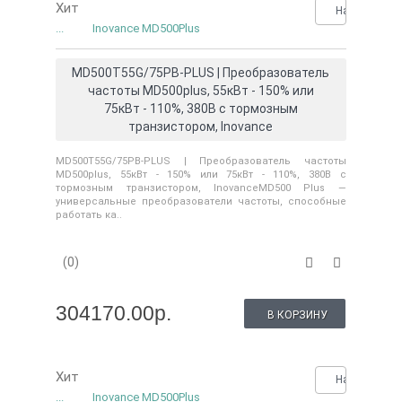
Хит
Нашли деше
...
Inovance MD500Plus
MD500T55G/75PB-PLUS | Преобразователь
частоты MD500plus, 55кВт - 150% или
75кВт - 110%, 380В с тормозным
транзистором, Inovance
MD500T55G/75PB-PLUS | Преобразователь частоты
MD500plus, 55кВт - 150% или 75кВт - 110%, 380В с
тормозным транзистором, InovanceMD500 Plus —
универсальные преобразователи частоты, способные
работать ка..
(0)
304170.00р.
В КОРЗИНУ
Хит
Нашли деше
...
Inovance MD500Plus