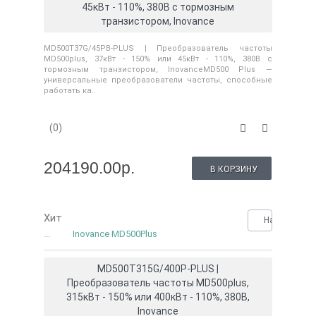
45кВт - 110%, 380В с тормозным
транзистором, Inovance
MD500T37G/45PB-PLUS | Преобразователь частоты
MD500plus, 37кВт - 150% или 45кВт - 110%, 380В с
тормозным транзистором, InovanceMD500 Plus —
универсальные преобразователи частоты, способные
работать ка..
(0)
204190.00р.
В КОРЗИНУ
Хит
Нашли деше
...
Inovance MD500Plus
MD500T315G/400P-PLUS |
Преобразователь частоты MD500plus,
315кВт - 150% или 400кВт - 110%, 380В,
Inovance