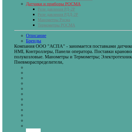
Датчики и приборы РОСМА
Реле давления РД-2Р
Реле давления РДД-2Р
Манометры Росма
Термометры РОСМА
Описание
Бренды
Компания ООО "АСПА" - занимается поставками датчико
HMI, Контроллеры, Панели оператора. Поставки крановог
полукозловые. Манометры и Термометры; Электротехник
Пневмораспределители,