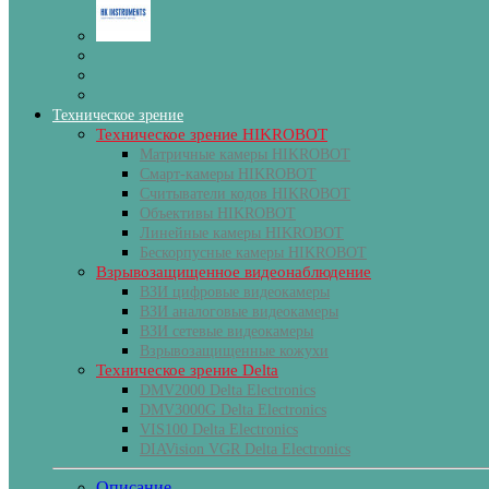
Техническое зрение
Техническое зрение HIKROBOT
Матричные камеры HIKROBOT
Смарт-камеры HIKROBOT
Считыватели кодов HIKROBOT
Объективы HIKROBOT
Линейные камеры HIKROBOT
Бескорпусные камеры HIKROBOT
Взрывозащищенное видеонаблюдение
ВЗИ цифровые видеокамеры
ВЗИ аналоговые видеокамеры
ВЗИ сетевые видеокамеры
Взрывозащищенные кожухи
Техническое зрение Delta
DMV2000 Delta Electronics
DMV3000G Delta Electronics
VIS100 Delta Electronics
DIAVision VGR Delta Electronics
Описание