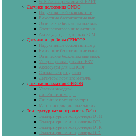
W Кабель с разъемом ELHART
Датчики положения ONDO
Индуктивные бесконтактные
Емкостные бесконтактные вык.
Оптические бесконтактные вык.
Специализированные датчики
Аксессуары для датчиков SCM
Датчики и приборы СЕНСОР
Индуктивные бесконтактные д.
Емкостные бесконтактные выкл.
Оптические бесконтактные выкл.
Ультразвуковые датчики ВБУ
Аксессуары для СЕНСОР
Сигнализаторы уровня
Детекторы горячего металла
Датчики положения OPKON
Угловые энкодеры
Линейные энкодеры
Линейные потенциометры
Магнитострикционные датчики
Температурные контроллеры Delta
Температурные контроллеры DTM
Температурные контроллеры DT3
Температурные контроллеры DTK
Температурные контроллеры DTC