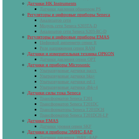
Датчики HK Instruments
Датчики давления общепром PS
Регуляторы и цифровые приборы Seneca
Анализатор сети
Модуль сети Seneca S203TA-D
Анализатор сети Seneca S203-RC-D
Регуляторы и цифровые приборы EMAS
Цифровой амперметр серии R
Реле напряжения серии RAM
Датчики и измерительная техника OPKON
Датчики давления серии OPT
Датчики и приборы Microsonic
Ультразвуковые датчики расст.
Ультразвуковые датчики bks+
Ультразвуковые датчики esf-1
Ультразвуковые датчики dbk+4
Датчики силы тока Seneca
Трансформатор Seneca T201
Трансформатор Seneca T201DC
Трансформаторы Seneca T201DCH
Трансформатор Seneca T201DCH-LP
Датчики EMAS
Датчики уровня серии SKF
Датчики и приборы ЭМИС-БАР
Датчики давления ЭМИС-БАР