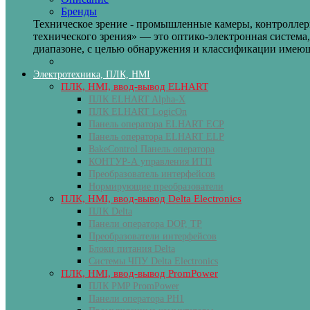
Бренды
Техническое зрение - промышленные камеры, контроллеры
технического зрения» — это оптико-электронная система
диапазоне, с целью обнаружения и классификации имеющ
Электротехника, ПЛК, HMI
ПЛК, HMI, ввод-вывод ELHART
ПЛК ELHART Alpha-X
ПЛК ELHART LogicOn
Панель оператора ELHART ECP
Панель оператора ELHART ELP
BakeControl Панель оператора
КОНТУР-А управления ИТП
Преобразователь интерфейсов
Нормирующие преобразователи
ПЛК, HMI, ввод-вывод Delta Electronics
ПЛК Delta
Панели оператора DOP, TP
Преобразователи интерфейсов
Блоки питания Delta
Системы ЧПУ Delta Electronics
ПЛК, HMI, ввод-вывод PromPower
ПЛК PMP PromPower
Панели оператора PH1