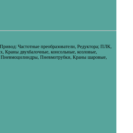
ривод: Частотные преобразователи, Редуктора; ПЛК,
х, Краны двухбалочные, консольные, козловые,
ы, Пневмоцилиндры, Пневмотрубки, Краны шаровые,