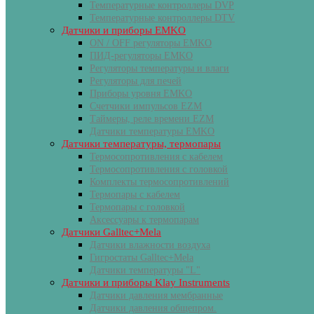
Температурные контроллеры DVP
Температурные контроллеры DTV
Датчики и приборы EMKO
ON / OFF регуляторы EMKO
ПИД-регуляторы EMKO
Регуляторы температуры и влаги
Регуляторы для печей
Приборы уровня EMKO
Счетчики импульсов EZM
Таймеры, реле времени EZM
Датчики температуры EMKO
Датчики температуры, термопары
Термосопротивления с кабелем
Термосопротивления с головкой
Комплекты термосопротивлений
Термопары с кабелем
Термопары с головкой
Аксессуары к термопарам
Датчики Galltec+Mela
Датчики влажности воздуха
Гигростаты Galltec+Mela
Датчики температуры "L"
Датчики и приборы Klay Instruments
Датчики давления мембранные
Датчики давления общепром.