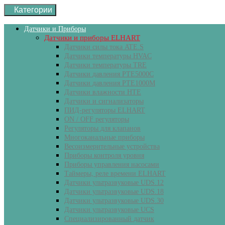
Категории
Датчики и Приборы
Датчики и приборы ELHART
Датчики силы тока ATE.S
Датчики температуры HVAC
Датчики температуры ТRE
Датчики давления PTE5000C
Датчики давления РТЕ1000М
Датчики влажности HTE
Датчики и сигнализаторы
ПИД-регуляторы ELHART
ON / OFF регуляторы
Регуляторы для клапанов
Многоканальные приборы
Весоизмерительные устройства
Приборы контроля уровня
Приборы управления насосами
Таймеры, реле времени ELHART
Датчики ультразвуковые UDS.12
Датчики ультразвуковые UDS.18
Датчики ультразвуковые UDS.30
Датчики ультразвуковые UCS
Специализированный датчик