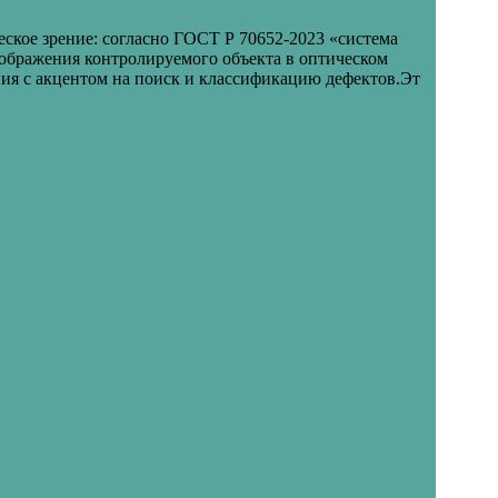
еское зрение: согласно ГОСТ Р 70652-2023 «система
зображения контролируемого объекта в оптическом
ия с акцентом на поиск и классификацию дефектов.Эт