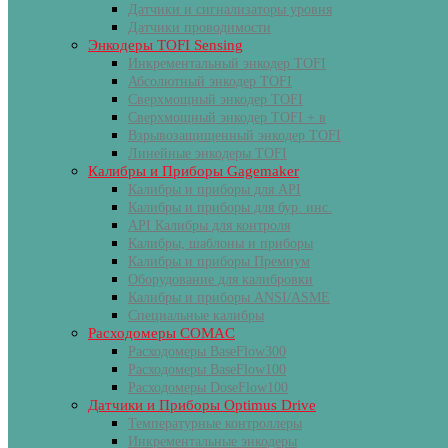
Датчики и сигнализаторы уровня
Датчики проводимости
Энкодеры TOFI Sensing
Инкрементальный энкодер TOFI
Абсолютный энкодер TOFI
Сверхмощный энкодер TOFI
Сверхмощный энкодер TOFI + в
Взрывозащищенный энкодер TOFI
Линейные энкодеры TOFI
Калибры и Приборы Gagemaker
Калибры и приборы для API
Калибры и приборы для бур. инс.
API Калибры для контроля
Калибры, шаблоны и приборы
Калибры и приборы Премиум
Оборудование для калибровки
Калибры и приборы ANSI/ASME
Специальные калибры
Расходомеры COMAC
Расходомеры BaseFlow300
Расходомеры BaseFlow100
Расходомеры DoseFlow100
Датчики и Приборы Optimus Drive
Температурные контроллеры
Инкрементальные энкодеры