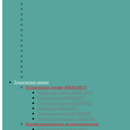
Техническое зрение
Техническое зрение HIKROBOT
Матричные камеры HIKROBOT
Смарт-камеры HIKROBOT
Считыватели кодов HIKROBOT
Объективы HIKROBOT
Линейные камеры HIKROBOT
Бескорпусные камеры HIKROBOT
Взрывозащищенное видеонаблюдение
ВЗИ цифровые видеокамеры