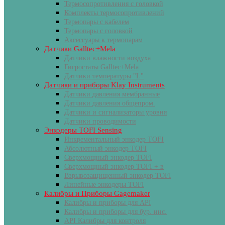
Термосопротивления с головкой
Комплекты термосопротивлений
Термопары с кабелем
Термопары с головкой
Аксессуары к термопарам
Датчики Galltec+Mela
Датчики влажности воздуха
Гигростаты Galltec+Mela
Датчики температуры "L"
Датчики и приборы Klay Instruments
Датчики давления мембранные
Датчики давления общепром.
Датчики и сигнализаторы уровня
Датчики проводимости
Энкодеры TOFI Sensing
Инкрементальный энкодер TOFI
Абсолютный энкодер TOFI
Сверхмощный энкодер TOFI
Сверхмощный энкодер TOFI + в
Взрывозащищенный энкодер TOFI
Линейные энкодеры TOFI
Калибры и Приборы Gagemaker
Калибры и приборы для API
Калибры и приборы для бур. инс.
API Калибры для контроля