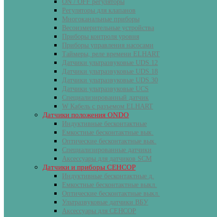
ON / OFF регуляторы
Регуляторы для клапанов
Многоканальные приборы
Весоизмерительные устройства
Приборы контроля уровня
Приборы управления насосами
Таймеры, реле времени ELHART
Датчики ультразвуковые UDS.12
Датчики ультразвуковые UDS.18
Датчики ультразвуковые UDS.30
Датчики ультразвуковые UCS
Специализированный датчик
W Кабель с разъемом ELHART
Датчики положения ONDO
Индуктивные бесконтактные
Емкостные бесконтактные вык.
Оптические бесконтактные вык.
Специализированные датчики
Аксессуары для датчиков SCM
Датчики и приборы СЕНСОР
Индуктивные бесконтактные д.
Емкостные бесконтактные выкл.
Оптические бесконтактные выкл.
Ультразвуковые датчики ВБУ
Аксессуары для СЕНСОР