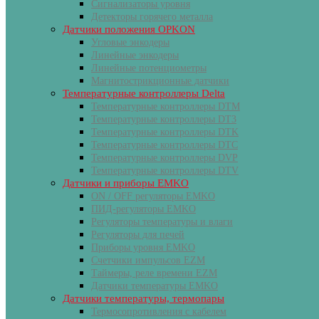
Сигнализаторы уровня
Детекторы горячего металла
Датчики положения OPKON
Угловые энкодеры
Линейные энкодеры
Линейные потенциометры
Магнитострикционные датчики
Температурные контроллеры Delta
Температурные контроллеры DTM
Температурные контроллеры DT3
Температурные контроллеры DTK
Температурные контроллеры DTC
Температурные контроллеры DVP
Температурные контроллеры DTV
Датчики и приборы EMKO
ON / OFF регуляторы EMKO
ПИД-регуляторы EMKO
Регуляторы температуры и влаги
Регуляторы для печей
Приборы уровня EMKO
Счетчики импульсов EZM
Таймеры, реле времени EZM
Датчики температуры EMKO
Датчики температуры, термопары
Термосопротивления с кабелем