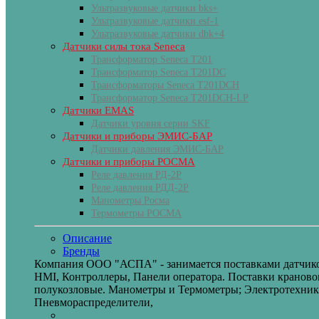
Ультразвуковые датчики bks+
Ультразвуковые датчики esf-1
Ультразвуковые датчики dbk+4
Датчики силы тока Seneca
Трансформатор Seneca T201
Трансформатор Seneca T201DC
Трансформаторы Seneca T201DCH
Трансформатор Seneca T201DCH-LP
Датчики EMAS
Датчики уровня серии SKF
Датчики и приборы ЭМИС-БАР
Датчики давления ЭМИС-БАР
Датчики и приборы РОСМА
Реле давления РД-2Р
Реле давления РДД-2Р
Манометры Росма
Термометры РОСМА
Описание
Бренды
Компания ООО "АСПА" - занимается поставками датчико
HMI, Контроллеры, Панели оператора. Поставки крановог
полукозловые. Манометры и Термометры; Электротехник
Пневмораспределители,