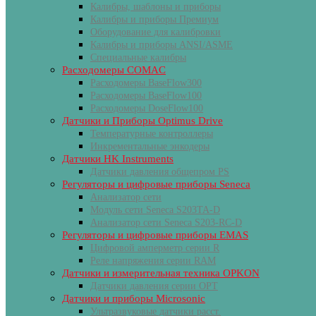
Калибры, шаблоны и приборы
Калибры и приборы Премиум
Оборудование для калибровки
Калибры и приборы ANSI/ASME
Специальные калибры
Расходомеры COMAC
Расходомеры BaseFlow300
Расходомеры BaseFlow100
Расходомеры DoseFlow100
Датчики и Приборы Optimus Drive
Температурные контроллеры
Инкрементальные энкодеры
Датчики HK Instruments
Датчики давления общепром PS
Регуляторы и цифровые приборы Seneca
Анализатор сети
Модуль сети Seneca S203TA-D
Анализатор сети Seneca S203-RC-D
Регуляторы и цифровые приборы EMAS
Цифровой амперметр серии R
Реле напряжения серии RAM
Датчики и измерительная техника OPKON
Датчики давления серии OPT
Датчики и приборы Microsonic
Ультразвуковые датчики расст.