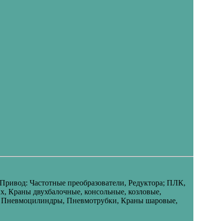
ривод: Частотные преобразователи, Редуктора; ПЛК,
х, Краны двухбалочные, консольные, козловые,
ы, Пневмоцилиндры, Пневмотрубки, Краны шаровые,