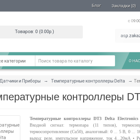
Блог
Закладки (0)
с 09:0
Товаров: 0 (0.00р.)
asp.zaka
е категории
О НА
Датчики и Приборы
Температурные контроллеры Delta
Те
пературные контроллеры DT3 
Температурные контроллеры DT3 Delta Electronics
Входной сигнал: термопара (11 типов), термосоп
термосопротивление (Cu50), аналоговый: 0 ... 5 В, 0 ... 1
выход: реле, импульсное напряжение, ток 4...20мА •