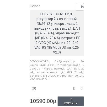
Новое
Нашли дешевле?
ECD2-SL-CC-RS ПИД-
регулятор 2-х канальный,
48x96, (2 универс.входа, 2
выхода - управ. выход1: ЦАП
(0/4...20 мА), управ. выход2:
ЦАП (0/4...20 мА), встроен. БП
24VDC (40 мА), пит. 90...240
VAC, RS485 ModBUS, кл. 0,25,
V2.0)
ECD2-SL-CC-RS ПИД-регулятор 2-х
канальный, 48x96, (2 универс.входа, 2
выхода - управ. выход1: ЦАП (0/4...20
мА), управ. выход2: ЦАП (0/4...20 мА),
встроен. БП 24VDC (40 мА), пит. 90...240
VAC, RS485 M..
(0)
В
10590.00р.
КОРЗИНУ