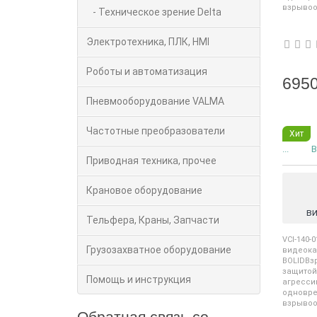
взрывоо
- Техническое зрение Delta
Электротехника, ПЛК, HMI
Роботы и автоматизация
6950
Пневмооборудование VALMA
Частотные преобразователи
Хит
...
В
Приводная техника, прочее
Крановое оборудование
в
Тельфера, Краны, Запчасти
VCI-140
Грузозахватное оборудование
вид
BOLID
защитой
Помощь и инструкция
агрес
однов
взрывоо
Обратная связь со