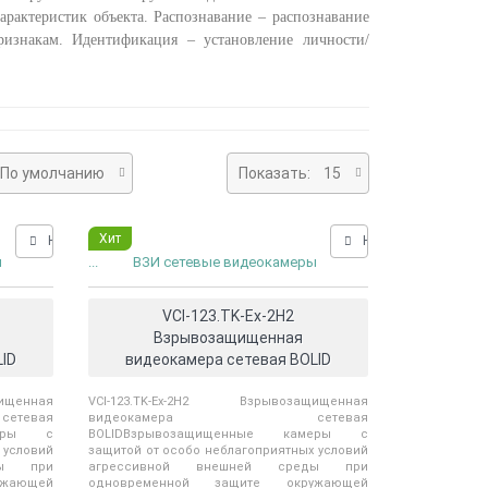
арактеристик объекта. Распознавание – распознавание
ризнакам. Идентификация – установление личности/
По умолчанию
Показать:
15
Хит
Нашли дешевле?
Нашли дешевле?
ы
...
ВЗИ сетевые видеокамеры
VCI-123.TK-Ex-2Н2
Взрывозащищенная
ID
видеокамера сетевая BOLID
ищенная
VCI-123.TK-Ex-2Н2 Взрывозащищенная
евая
видеокамера сетевая
меры с
BOLIDВзрывозащищенные камеры с
 условий
защитой от особо неблагоприятных условий
ды при
агрессивной внешней среды при
жающей
одновременной защите окружающей