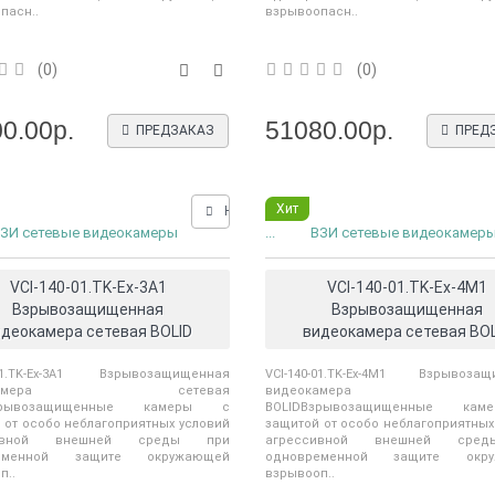
пасн..
взрывоопасн..
(0)
(0)
0.00р.
51080.00р.
ПРЕДЗАКАЗ
ПРЕД
Хит
Нашли дешевле?
ЗИ сетевые видеокамеры
...
ВЗИ сетевые видеокамер
VCI-140-01.TK-Ex-3A1
VCI-140-01.TK-Ex-4M1
Взрывозащищенная
Взрывозащищенная
идеокамера сетевая BOLID
видеокамера сетевая BOL
-01.TK-Ex-3A1 Взрывозащищенная
VCI-140-01.TK-Ex-4M1 Взрывоза
еокамера сетевая
видеокамера сет
Взрывозащищенные камеры с
BOLIDВзрывозащищенные ка
 от особо неблагоприятных условий
защитой от особо неблагоприятных
сивной внешней среды при
агрессивной внешней сре
ременной защите окружающей
одновременной защите окру
п..
взрывооп..