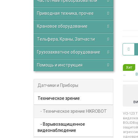
Частотные преобразователи
Приводная техника, прочее
Крановое оборудование
Тельфера, Краны, Запчасти
Грузозахватное оборудование
Помощь и инструкция
Хит
...
В
Датчики и Приборы
Техническое зрение
в
- Техническое зрение HIKROBOT
VCI-12
вид
BOLID
- Взрывозащищенное
защитой
видеонаблюдение
агрес
однов