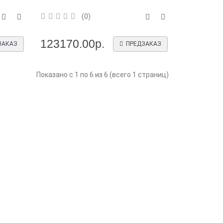
(0)
123170.00р.
ЗАКАЗ
ПРЕДЗАКАЗ
Показано с 1 по 6 из 6 (всего 1 страниц)
Новинка: преобразователи
Новинка