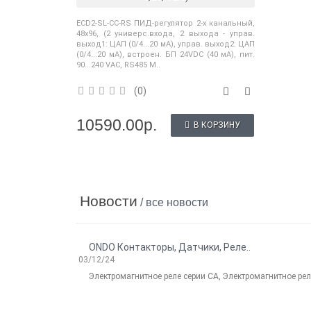
ECD2-SL-CC-RS ПИД-регулятор 2-х канальный,
48x96, (2 универс.входа, 2 выхода - управ.
выход1: ЦАП (0/4...20 мА), управ. выход2: ЦАП
(0/4...20 мА), встроен. БП 24VDC (40 мА), пит.
90...240 VAC, RS485 M..
(0)
10590.00р.
В КОРЗИНУ
Новости
/ все новости
ONDO Контакторы, Датчики, Реле..
03/12/24
Электромагнитное реле серии CA, Электромагнитное реле