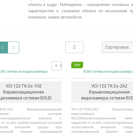
объекта в кадре. Наблюдение – определение основных х
характеристик и узнавание объекта по визуальным п
номерных знаков автомобиля.
Сортировка:
Хит
Нашли дешевле?
ЗИ сетевые видеокамеры
...
ВЗИ сетевые видеокамер
VCI-123.TK-Ex-1Н2
VCI-123.TK-Ex-2A2
Взрывозащищенная
Взрывозащищенная
идеокамера сетевая BOLID
видеокамера сетевая BOL
3.TK-Ex-1Н2 Взрывозащищенная
VCI-123.TK-Ex-2A2 Взрывозащ
еокамера сетевая
видеокамера сет
Взрывозащищенные камеры с
BOLIDВзрывозащищенные ка
 от особо неблагоприятных условий
защитой от особо неблагоприятных
сивной внешней среды при
агрессивной внешней сре
ременной защите окружающей
одновременной защите окру