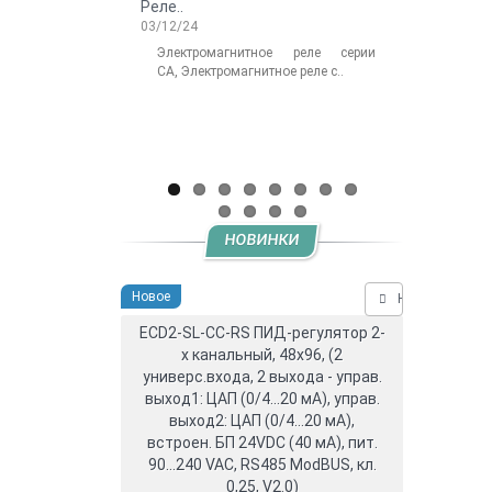
Реле..
роботов Delta 
03/12/24
06/14/2025
Электромагнитное реле серии
Легкос
CA, Электромагнитное реле с..
промышлен
Electronics и .
НОВИНКИ
Новое
Нашли дешевл
ECD2-SL-CC-RS ПИД-регулятор 2-
х канальный, 48x96, (2
универс.входа, 2 выхода - управ.
выход1: ЦАП (0/4...20 мА), управ.
выход2: ЦАП (0/4...20 мА),
встроен. БП 24VDC (40 мА), пит.
90...240 VAC, RS485 ModBUS, кл.
0,25, V2.0)