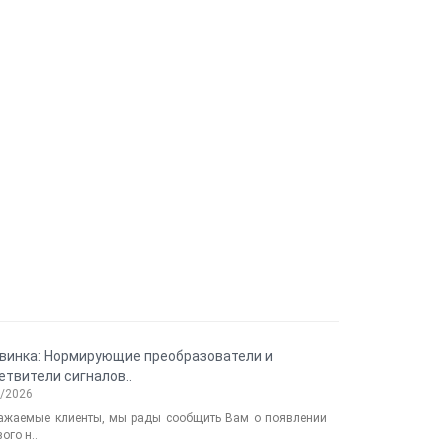
винка: Нормирующие преобразователи и
Новинка: те
етвители сигналов..
«кольцо» ELHART
2/2026
11/28/2024
ажаемые клиенты, мы рады сообщить Вам о появлении
Сообщаем о
ого н..
сопротивления .