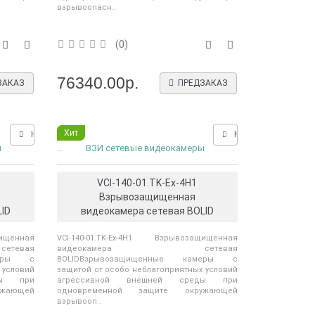
взрывоопасн..
(0)
76340.00р.
ЗАКАЗ
ПРЕДЗАКАЗ
Хит
Нашли дешевле?
Нашли дешевле?
ы
...
ВЗИ сетевые видеокамеры
VCI-140-01.TK-Ex-4H1
Взрывозащищенная
ID
видеокамера сетевая BOLID
щищенная
VCI-140-01.TK-Ex-4H1 Взрывозащищенная
евая
видеокамера сетевая
меры с
BOLIDВзрывозащищенные камеры с
 условий
защитой от особо неблагоприятных условий
ды при
агрессивной внешней среды при
жающей
одновременной защите окружающей
взрывооп..