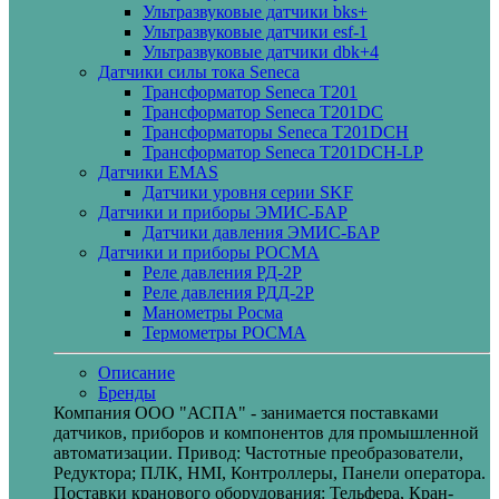
Ультразвуковые датчики bks+
Ультразвуковые датчики esf-1
Ультразвуковые датчики dbk+4
Датчики силы тока Seneca
Трансформатор Seneca T201
Трансформатор Seneca T201DC
Трансформаторы Seneca T201DCH
Трансформатор Seneca T201DCH-LP
Датчики EMAS
Датчики уровня серии SKF
Датчики и приборы ЭМИС-БАР
Датчики давления ЭМИС-БАР
Датчики и приборы РОСМА
Реле давления РД-2Р
Реле давления РДД-2Р
Манометры Росма
Термометры РОСМА
Описание
Бренды
Компания ООО "АСПА" - занимается поставками
датчиков, приборов и компонентов для промышленной
автоматизации. Привод: Частотные преобразователи,
Редуктора; ПЛК, HMI, Контроллеры, Панели оператора.
Поставки кранового оборудования: Тельфера, Кран-