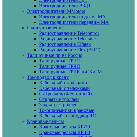
Электродвигатели ЗД1
Электродвигатели ВЗД1
Электродвигатели MMotors
Электродвигатели подъема МА
Электродвигатели передвиж МА
Радиоуправление
Радиоуправление Telecontrol
Радиоуправление Telecrane
Радиоуправление Elfatek
Радиоуправление Flex (ARC)
Тали ручные пр-ва Россия
Тали ручные ТРЧС
Тали ручные ТРЧП
Тали ручные ТРШСп-СК-СМ
Токоподвод к крану
Кабельный с кольцами
Кабельный с тележками
С-Профиль (Фестонный)
Открытые троллеи
Закрытые троллеи
Токоприёмники крановые
Кабельный токоподвод RC
Крановые рельсы
Крановые рельсы КР-70
Крановые рельсы КР-80