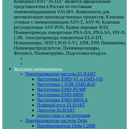
Компания ООО "АСПА" является официальным
представителем в России по поставкам
пневмооборудования VALMA. Компоненты для
автоматизации производственных процессов, Клапаны
угловые с пневмоприводом ASV-T, ASV-W, Клапаны
регулирующие ASV-POS, Краны шаровые BAV,
Пневмоприводы поворотные PNA-DA, PNA-SA, PIV-N,
LSB, Электроприводы поворотные ELA-DT,
Позиционеры, ЭПП LPOS-S-V1, EPR, EPP, Пневматика,
Пневмораспределители, Пневмоцилиндры,
Фитинги, Пневмотрубки, Подготовка воздуха.
Частотные преобразователи
Преобразователи частоты ELHART
Частотники EMD-VL и EMD-VH
Частотники с ПЛК EMD-R10
Частотники EMD-PUMP
Частотники EMD‑MINI
Частотники EMD‑MINI A
Плавный пуск ELHART
Дроссели ELHART
Аксессуары к частотникам
Преобразователи частоты Delta
Преобразователи Delta C2000