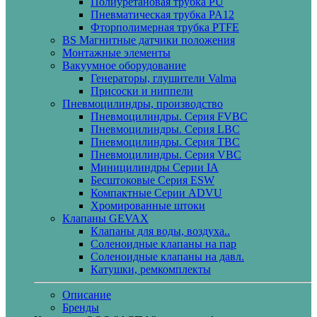
Полиуретановая трубка PU
Пневматическая трубка PA12
Фторполимерная трубка PTFE
BS Магнитные датчики положения
Монтажные элементы
Вакуумное оборудование
Генераторы, глушители Valma
Присоски и ниппели
Пневмоцилиндры, производство
Пневмоцилиндры. Серия FVBC
Пневмоцилиндры. Серия LBC
Пневмоцилиндры. Серия TBC
Пневмоцилиндры. Серия VBC
Миницилиндры Cерии IA
Бесштоковые Серия ESW
Компактные Серии ADVU
Хромированные штоки
Клапаны GEVAX
Клапаны для воды, воздуха..
Соленоидные клапаны на пар
Соленоидные клапаны на давл.
Катушки, ремкомплекты
Описание
Бренды