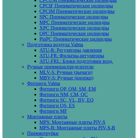
CPCUM Пневматические цилиндры
CPCIF Пневматические цилиндры
CPCIM Пневматические цилиндры
SPC Пневматические цилиндры
MPC Пневматические цилиндры
XPC Пневматические цилиндры
QPC Пневматические цилиндры
PinPC Пневматические цилиндры
Подготовка воздуха Valma
ATU-R: Регуляторы давления
ATU-FR: Фильтры-регуляторы
ATU-FRL: Блоки подготовки возд.
Ручные пневмораспределители
MLV-S: Ручные (рычаги)
MBV-S: Ручные (кнопки)
Фитинги Valma
Фитинги QP, QM, SM, EM
Фитинги NM, CM, QC
Фитинги SC, VL, BV, EQ
Фитинги QS, ES
Фитинги MF
Монтажные плиты
MPS: Монтажные плиты PIV-S
MPS-B: Монтажные плиты PIV-S-B
Пневмотрубки