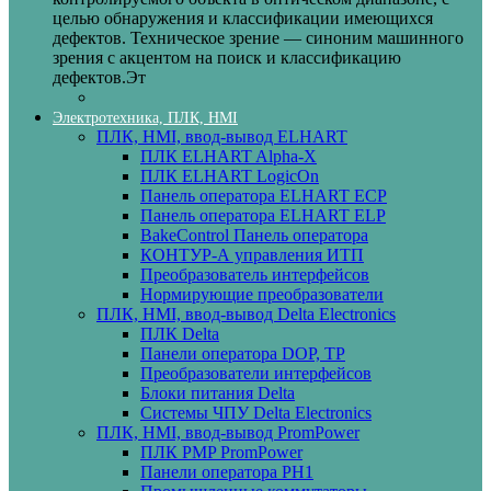
целью обнаружения и классификации имеющихся
дефектов. Техническое зрение — синоним машинного
зрения с акцентом на поиск и классификацию
дефектов.Эт
Электротехника, ПЛК, HMI
ПЛК, HMI, ввод-вывод ELHART
ПЛК ELHART Alpha-X
ПЛК ELHART LogicOn
Панель оператора ELHART ECP
Панель оператора ELHART ELP
BakeControl Панель оператора
КОНТУР-А управления ИТП
Преобразователь интерфейсов
Нормирующие преобразователи
ПЛК, HMI, ввод-вывод Delta Electronics
ПЛК Delta
Панели оператора DOP, TP
Преобразователи интерфейсов
Блоки питания Delta
Системы ЧПУ Delta Electronics
ПЛК, HMI, ввод-вывод PromPower
ПЛК PMP PromPower
Панели оператора PH1