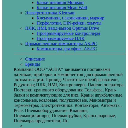
Блоки питания Mornsun
Блоки питания Mean Well
Электротехника Klemsan
Клеммники, наконечники, маркир
Перфолотки, DIN-рейки, хомуты
ПЛК, HMI, ввод-вывод Optimus Drive
Программируемые контроллеры
Программируемые ПЛК
Промышленные компьютеры AS-PC
Компьютеры для офиса AS-PC
Описание
Бренды
Компания ООО "АСПА" занимается поставками
датчиков, приборов и компонентов для промышленной
автоматизации. Привод: Частотные преобразователи,
Редуктора; ПЛК, HMI, Контроллеры, Панели оператора.
Поставки кранового оборудования: Тельфера, Кран-
балки и комплектующие для них, Краны двухбалочные,
консольные, козловые, полукозловые. Манометры и
Термометры; Электротехника: Контакторы, Автоматы,
Реле; Пневмооборудование: Клапаны,
Пневмоцилиндры, Пневмотрубки, Краны шаровые,
Пневмораспределители, Пн