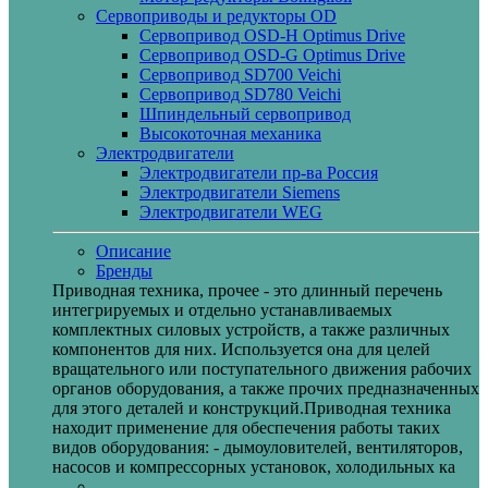
Сервоприводы и редукторы OD
Сервопривод OSD-H Optimus Drive
Сервопривод OSD-G Optimus Drive
Сервопривод SD700 Veichi
Сервопривод SD780 Veichi
Шпиндельный сервопривод
Высокоточная механика
Электродвигатели
Электродвигатели пр-ва Россия
Электродвигатели Siemens
Электродвигатели WEG
Описание
Бренды
Приводная техника, прочее - это длинный перечень
интегрируемых и отдельно устанавливаемых
комплектных силовых устройств, а также различных
компонентов для них. Используется она для целей
вращательного или поступательного движения рабочих
органов оборудования, а также прочих предназначенных
для этого деталей и конструкций.Приводная техника
находит применение для обеспечения работы таких
видов оборудования: - дымоуловителей, вентиляторов,
насосов и компрессорных установок, холодильных ка