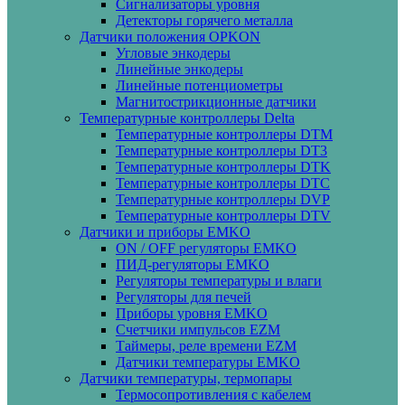
Сигнализаторы уровня
Детекторы горячего металла
Датчики положения OPKON
Угловые энкодеры
Линейные энкодеры
Линейные потенциометры
Магнитострикционные датчики
Температурные контроллеры Delta
Температурные контроллеры DTM
Температурные контроллеры DT3
Температурные контроллеры DTK
Температурные контроллеры DTC
Температурные контроллеры DVP
Температурные контроллеры DTV
Датчики и приборы EMKO
ON / OFF регуляторы EMKO
ПИД-регуляторы EMKO
Регуляторы температуры и влаги
Регуляторы для печей
Приборы уровня EMKO
Счетчики импульсов EZM
Таймеры, реле времени EZM
Датчики температуры EMKO
Датчики температуры, термопары
Термосопротивления с кабелем