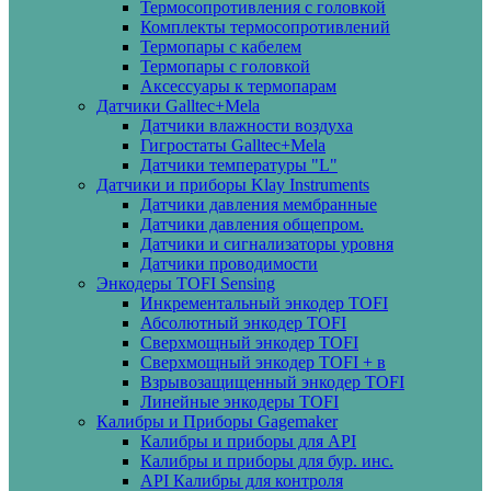
Термосопротивления с головкой
Комплекты термосопротивлений
Термопары с кабелем
Термопары с головкой
Аксессуары к термопарам
Датчики Galltec+Mela
Датчики влажности воздуха
Гигростаты Galltec+Mela
Датчики температуры "L"
Датчики и приборы Klay Instruments
Датчики давления мембранные
Датчики давления общепром.
Датчики и сигнализаторы уровня
Датчики проводимости
Энкодеры TOFI Sensing
Инкрементальный энкодер TOFI
Абсолютный энкодер TOFI
Сверхмощный энкодер TOFI
Сверхмощный энкодер TOFI + в
Взрывозащищенный энкодер TOFI
Линейные энкодеры TOFI
Калибры и Приборы Gagemaker
Калибры и приборы для API
Калибры и приборы для бур. инс.
API Калибры для контроля