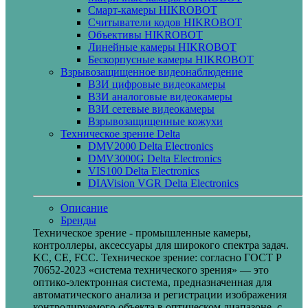
Смарт-камеры HIKROBOT
Считыватели кодов HIKROBOT
Объективы HIKROBOT
Линейные камеры HIKROBOT
Бескорпусные камеры HIKROBOT
Взрывозащищенное видеонаблюдение
ВЗИ цифровые видеокамеры
ВЗИ аналоговые видеокамеры
ВЗИ сетевые видеокамеры
Взрывозащищенные кожухи
Техническое зрение Delta
DMV2000 Delta Electronics
DMV3000G Delta Electronics
VIS100 Delta Electronics
DIAVision VGR Delta Electronics
Описание
Бренды
Техническое зрение - промышленные камеры,
контроллеры, аксессуары для широкого спектра задач.
KC, CE, FCC. Техническое зрение: согласно ГОСТ Р
70652-2023 «система технического зрения» — это
оптико-электронная система, предназначенная для
автоматического анализа и регистрации изображения
контролируемого объекта в оптическом диапазоне, с