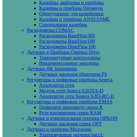
Калибры, шаблоны и приборы
Калибры и приборы Премиум
Оборудование для калибровки
Калибры и приборы ANSI/ASME
Специальные калибры
Расходомеры COMAC
Расходомеры BaseFlow300
Расходомеры BaseFlow100
Расходомеры DoseFlow100
Датчики и Приборы Optimus Drive
Температурные контроллеры
Инкрементальные энкодеры
Датчики HK Instruments
Датчики давления общепром PS
Регуляторы и цифровые приборы Seneca
Анализатор сети
Модуль сети Seneca S203TA-D
Анализатор сети Seneca S203-RC-D
Регуляторы и цифровые приборы EMAS
Цифровой амперметр серии R
Реле напряжения серии RAM
Датчики и измерительная техника OPKON
Датчики давления серии OPT
Датчики и приборы Microsonic
Ультразвуковые датчики расст.