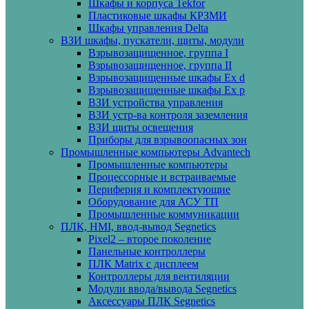
Шкафы и корпуса Tekfor
Пластиковые шкафы КРЗМИ
Шкафы управления Delta
ВЗИ шкафы, пускатели, щиты, модули
Взрывозащищенное, группа I
Взрывозащищенное, группа II
Взрывозащищенные шкафы Ех d
Взрывозащищенные шкафы Ех p
ВЗИ устройства управления
ВЗИ устр-ва контроля заземления
ВЗИ щиты освещения
Приборы для взрывоопасных зон
Промышленные компьютеры Advantech
Промышленные компьютеры
Процессорные и встраиваемые
Периферия и комплектующие
Оборудование для АСУ ТП
Промышленные коммуникации
ПЛК, HMI, ввод-вывод Segnetics
Pixel2 – второе поколение
Панельные контроллеры
ПЛК Matrix с дисплеем
Контроллеры для вентиляции
Модули ввода/вывода Segnetics
Аксессуары ПЛК Segnetics