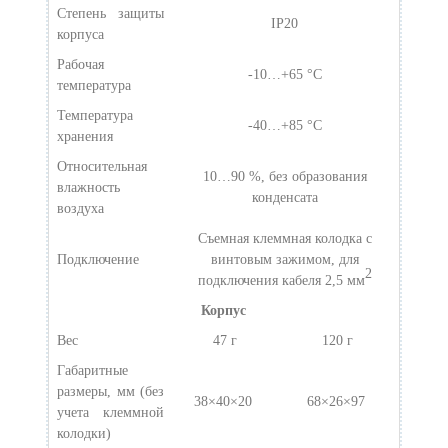
Степень защиты
IP20
корпуса
Рабочая
-10…+65 °C
температура
Температура
-40…+85 °C
хранения
Относительная
10…90 %, без образования
влажность
конденсата
воздуха
Съемная клеммная колодка с
Подключение
винтовым зажимом, для
2
подключения кабеля 2,5 мм
Корпус
Вес
47 г
120 г
Габаритные
размеры, мм (без
38×40×20
68×26×97
учета клеммной
колодки)