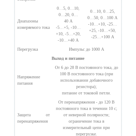
0…5, 0…10,
0…10, 0…25,
0…20, 0…
0…50, 0…100 A
Диапазоны
40 A
-10…+10, -25…
измеряемого тока
-5…+5, -10…
+25, -10…+50,
+10, -5…+20,
-25…+100 A
-10…+40 A
Перегрузка
Импульс до 1000 А
Выход и питание
От 6 до 28 В постоянного тока, до
100 В постоянного тока (при
Напряжение
использовании добавочного
питания
резистора);
питание от токовой петли.
От перенапряжения - до 120 В
постоянного тока в течении 10 с;
Защита от
от неверной полярности;
перенапряжения
ограничение тока в
измерительный цепи при
перегрузке.