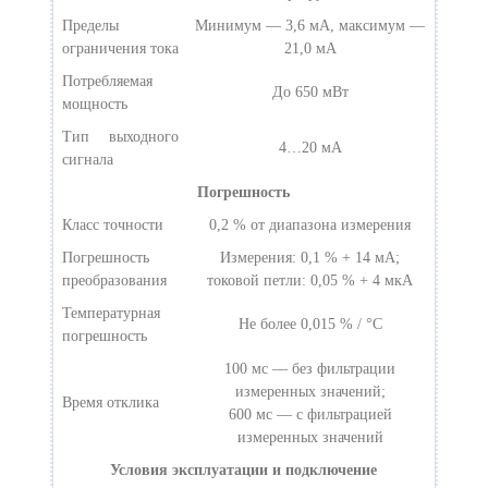
Пределы
Минимум — 3,6 мА, максимум —
ограничения тока
21,0 мА
Потребляемая
До 650 мВт
мощность
Тип выходного
4…20 мА
сигнала
Погрешность
Класс точности
0,2 % от диапазона измерения
Погрешность
Измерения: 0,1 % + 14 мА;
преобразования
токовой петли: 0,05 % + 4 мкА
Температурная
Не более 0,015 % / °С
погрешность
100 мс — без фильтрации
измеренных значений;
Время отклика
600 мс — с фильтрацией
измеренных значений
Условия эксплуатации и подключение