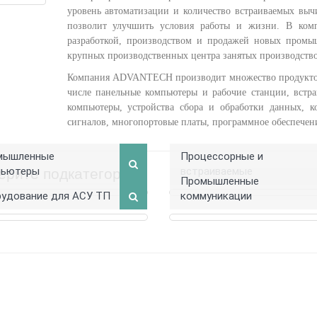
уровень автоматизации и количество встраиваемых выч
позволит улучшить условия работы и жизни.
В комп
разработкой, производством и продажей новых про
крупных производственных центра занятых производств
Компания ADVANTECH производит множество продуктов,
числе панельные компьютеры и рабочие станции, встр
компьютеры, устройства сбора и обработки данных, к
сигналов, многопортовые платы, программное обеспечени
мышленные
Процессорные и
пьютеры
встраиваемые
ерите подкатегорию
Промышленные
удование для АСУ ТП
коммуникации