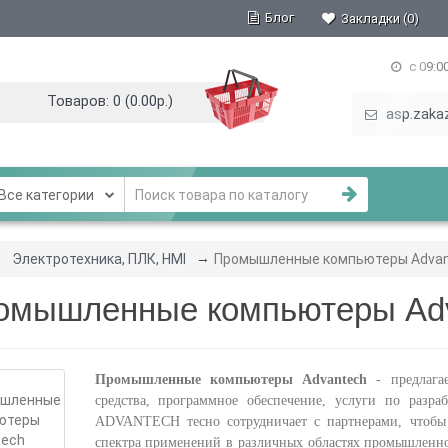
Блог
Закладки (0)
с 09:0
Товаров: 0 (0.00р.)
asp.zaka
се категории
Электротехника, ПЛК, HMI
Промышленные компьютеры Adva
омышленные компьютеры Ad
Промышленные компьютеры Advantech
- предлага
средства, программное обеспечение, услуги по разра
ADVANTECH тесно сотрудничает с партнерами, чтобы 
спектра применений в различных областях промышленно