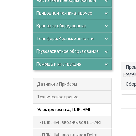
Частотные преобразователи
Приводная техника, прочее
Крановое оборудование
Тельфера, Краны, Запчасти
Грузозахватное оборудование
Помощь и инструкция
Про
ком
Выб
Обор
Датчики и Приборы
Техническое зрение
Электротехника, ПЛК, HMI
- ПЛК, HMI, ввод-вывод ELHART
- ПЛК, HMI, ввод-вывод Delta