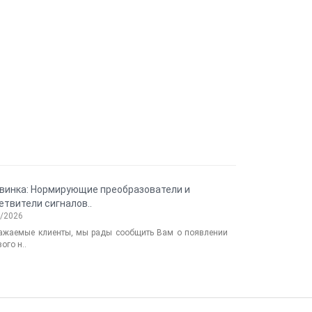
винка: Нормирующие преобразователи и
Новинка: те
етвители сигналов..
«кольцо» ELHART
2/2026
11/28/2024
ажаемые клиенты, мы рады сообщить Вам о появлении
Сообщаем о
ого н..
сопротивления .