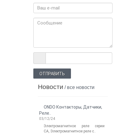
ОТПРАВИТЬ
Новости
/ все новости
ONDO Контакторы, Датчики,
Новости: 
Реле..
роботов Delta 
03/12/24
06/14/2025
Электромагнитное реле серии
Легкос
CA, Электромагнитное реле с..
промышлен
Electronics и .