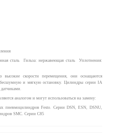
ыления
анная сталь
Гильза: нержавеющая сталь
Уплотнения:
но высокие скорости перемещения, они оснащаются
бесшумную и мягкую остановку. Цилиндры серии IA
 датчиками.
ляются аналогом и могут использоваться на замену:
ых пневмоцилиндров Festo. Серии DSN, ESN, DSNU,
ндров SMC. Серии С85