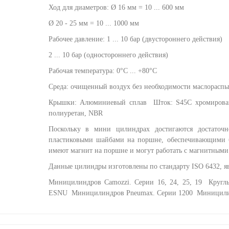
Ход для диаметров: Ø 16 мм = 10 ... 600 мм
Ø 20 - 25 мм = 10 ... 1000 мм
Рабочее давление: 1 ... 10 бар (двустороннего действия)
2 ... 10 бар (одностороннего действия)
Рабочая температура: 0°C ... +80°C
Среда: очищенный воздух без необходимости маслорасп
Крышки: Алюминиевый сплав
Шток: S45C хромиров
полиуретан, NBR
Поскольку в мини цилиндрах достигаются достаточ
пластиковыми шайбами на поршне, обеспечивающими 
имеют магнит на поршне и могут работать с магнитными
Данные цилиндры изготовлены по стандарту ISO 6432, яв
Миницилиндров Camozzi. Cерии 16, 24, 25, 19
Кругл
ESNU
Миницилиндров Pneumax. Серии 1200
Миницили