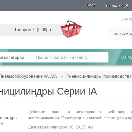
Блог
Закладки (0)
с 09:0
Товаров: 0 (0.00р.)
asp.zaka
е категории
О НА
Пневмооборудование VALMA
Пневмоцилиндры, производство
ницилиндры Cерии IA
Действие: одно- и двустороннего действи
демпфированием
Конструкция: закатной с фланцевым к
Диаметры цилиндров: 16, 20, 25 мм