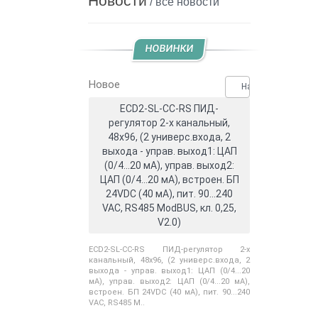
Новости
/ все новости
НОВИНКИ
Новое
Нашли дешевле?
ECD2-SL-CC-RS ПИД-
регулятор 2-х канальный,
48x96, (2 универс.входа, 2
выхода - управ. выход1: ЦАП
(0/4...20 мА), управ. выход2:
ЦАП (0/4...20 мА), встроен. БП
24VDC (40 мА), пит. 90...240
VAC, RS485 ModBUS, кл. 0,25,
V2.0)
ECD2-SL-CC-RS ПИД-регулятор 2-х
канальный, 48x96, (2 универс.входа, 2
выхода - управ. выход1: ЦАП (0/4...20
мА), управ. выход2: ЦАП (0/4...20 мА),
встроен. БП 24VDC (40 мА), пит. 90...240
VAC, RS485 M..