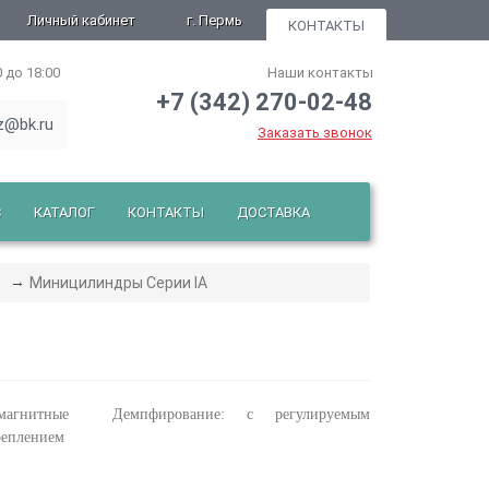
Личный кабинет
г. Пермь
КОНТАКТЫ
0 до 18:00
Наши контакты
+7 (342) 270-02-48
z@bk.ru
Заказать звонок
С
КАТАЛОГ
КОНТАКТЫ
ДОСТАВКА
Миницилиндры Cерии IA
я, магнитные
Демпфирование: с регулируемым
реплением