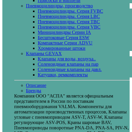
Присоски и ниппели
Пневмоцилиндры, производство
Пневмоцилиндры. Серия FVBC
Пневмоцилиндры. Серия LBC
Пневмоцилиндры. Серия TBC
Пневмоцилиндры. Серия VBC
Миницилиндры Cерии IA
Бесштоковые Серия ESW
Компактные Серии ADVU
Хромированные штоки
Клапаны GEVAX
Клапаны для воды, воздуха..
Соленоидные клапаны на пар
Соленоидные клапаны на давл.
Катушки, ремкомплекты
Описание
Бренды
Компания ООО "АСПА" является официальным
представителем в России по поставкам
пневмооборудования VALMA. Компоненты для
автоматизации производственных процессов, Клапаны
угловые с пневмоприводом ASV-T, ASV-W, Клапаны
регулирующие ASV-POS, Краны шаровые BAV,
Пневмоприводы поворотные PNA-DA, PNA-SA, PIV-N,