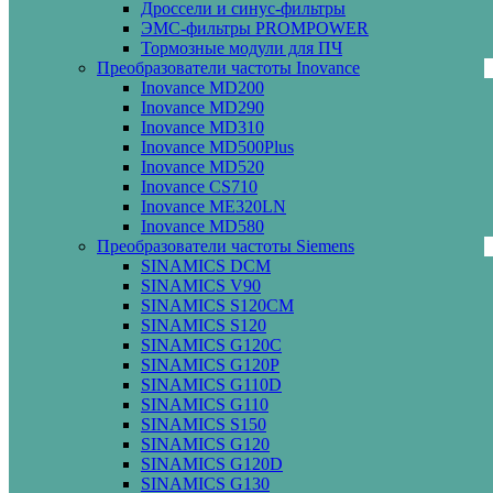
Дроссели и синус-фильтры
ЭМС-фильтры PROMPOWER
Тормозные модули для ПЧ
Преобразователи частоты Inovance
Inovance MD200
Inovance MD290
Inovance MD310
Inovance MD500Plus
Inovance MD520
Inovance CS710
Inovance ME320LN
Inovance MD580
Преобразователи частоты Siemens
SINAMICS DCM
SINAMICS V90
SINAMICS S120CM
SINAMICS S120
SINAMICS G120C
SINAMICS G120P
SINAMICS G110D
SINAMICS G110
SINAMICS S150
SINAMICS G120
SINAMICS G120D
SINAMICS G130