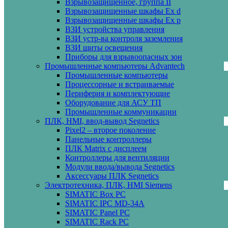
Взрывозащищенное, группа II
Взрывозащищенные шкафы Ех d
Взрывозащищенные шкафы Ех p
ВЗИ устройства управления
ВЗИ устр-ва контроля заземления
ВЗИ щиты освещения
Приборы для взрывоопасных зон
Промышленные компьютеры Advantech
Промышленные компьютеры
Процессорные и встраиваемые
Периферия и комплектующие
Оборудование для АСУ ТП
Промышленные коммуникации
ПЛК, HMI, ввод-вывод Segnetics
Pixel2 – второе поколение
Панельные контроллеры
ПЛК Matrix с дисплеем
Контроллеры для вентиляции
Модули ввода/вывода Segnetics
Аксессуары ПЛК Segnetics
Электротехника, ПЛК, HMI Siemens
SIMATIC Box PC
SIMATIC IPC MD-34A
SIMATIC Panel PС
SIMATIC Rack PC