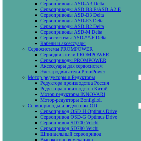
Сервоприводы ASD-A3 Delta
Сервоприводы ASD-B3-E/ASD-A2-E
Сервоприводы ASD-B3 Delta
Сервоприводы ASD-E3 Delta
Сервоприводы ASD-B2 Delta
Сервоприводы ASD-M Delta
Сервосистемы ASD-**-F Delta
Кабели и аксессуары
Сервосистемы PROMPOWER
Серводвигатели PROMPOWER
Сервоприводы PROMPOWER
Аксессуары для сервосистем
Электродвигатели PromPower
Мотор-редукторы и Редукторы
Редуктора производства Россия
Редуктора производства Китай
Мотор-редукторы INNOVARI
Мотор-редукторы Bonfiglioli
Сервоприводы и редукторы OD
Сервопривод OSD-H Optimus Drive
Сервопривод OSD-G Optimus Drive
Сервопривод SD700 Veichi
Сервопривод SD780 Veichi
Шпиндельный сервопривод
Высокоточная механика