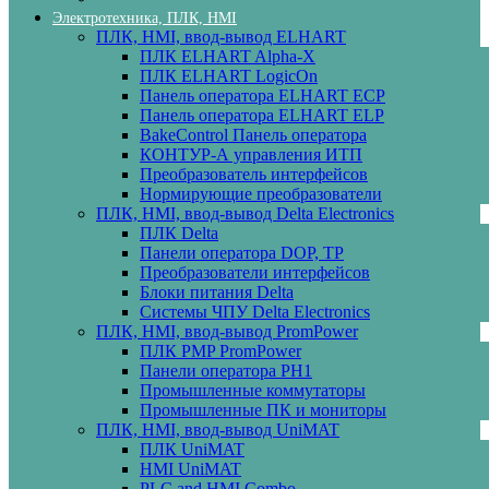
Электротехника, ПЛК, HMI
ПЛК, HMI, ввод-вывод ELHART
ПЛК ELHART Alpha-X
ПЛК ELHART LogicOn
Панель оператора ELHART ECP
Панель оператора ELHART ELP
BakeControl Панель оператора
КОНТУР-А управления ИТП
Преобразователь интерфейсов
Нормирующие преобразователи
ПЛК, HMI, ввод-вывод Delta Electronics
ПЛК Delta
Панели оператора DOP, TP
Преобразователи интерфейсов
Блоки питания Delta
Системы ЧПУ Delta Electronics
ПЛК, HMI, ввод-вывод PromPower
ПЛК PMP PromPower
Панели оператора PH1
Промышленные коммутаторы
Промышленные ПК и мониторы
ПЛК, HMI, ввод-вывод UniMAT
ПЛК UniMAT
HMI UniMAT
PLC and HMI Combo