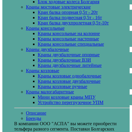
Блок ходовые колеса Болгария
Краны мостовые электрические
Кран балка опорная 0,5т - 20т
Кран балка подвесная 0,5т - 16т
Кран балка двухпролетная 0,5т-10т
Краны консольные
Краны консольные на колонне
Краны консольные настенные
Краны консольные специальные
Краны двухбалочные
Краны двухбалочные опорные
Краны двухбалочные ВЗИ
Краны двухбалочные литейные
Краны козловые
Краны козловые однобалочные
Краны козловые двухбалочные
Краны козловые ручные
Краны малогабаритные
Мини козловые краны МПУ
Устройство перегрузочное УПМ
Описание
Бренды
В компании ООО "АСПА" вы можете приобрести
тельфера разного сегмента. Поставки Болгарских