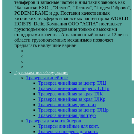
тельферов и запасные частей к ним таких заводов как
"Балканско ЕХО", "Элмот", "Теспом", "Подем Габрово",
PODEMCRANE и др. Поставки качественных
китайских тельферов и запасных частей пр-ва WORLD
HOISTS, Delic. Компания ООО "АСПА" поставляет
грузоподъемное оборудование только с высокими
стандартами качества. А накопленный опыт за 12 лет в
области грузоподъемных механизмов позволяет
предлагать наилучшие вариан
Грузозахватное оборудование
Траверсы линейные
Траверса линейная за центр ТЛЦ
Траверса линейная с перест. ТЛЦп
Траверса линейная за края ТЛК
Траверса линейная за края ТЛКр
Траверса линейная для плит
Траверса линейная за центр ТЛЦр
Траверса линейная для труб
Траверсы для контейнеров
Траверсы линейные для конт.
Траверсы-спредеры для конт.