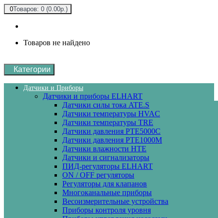
0
Товаров: 0 (0.00р.)
Товаров не найдено
Категории
Датчики и Приборы
Датчики и приборы ELHART
Датчики силы тока ATE.S
Датчики температуры HVAC
Датчики температуры ТRE
Датчики давления PTE5000C
Датчики давления РТЕ1000М
Датчики влажности HTE
Датчики и сигнализаторы
ПИД-регуляторы ELHART
ON / OFF регуляторы
Регуляторы для клапанов
Многоканальные приборы
Весоизмерительные устройства
Приборы контроля уровня