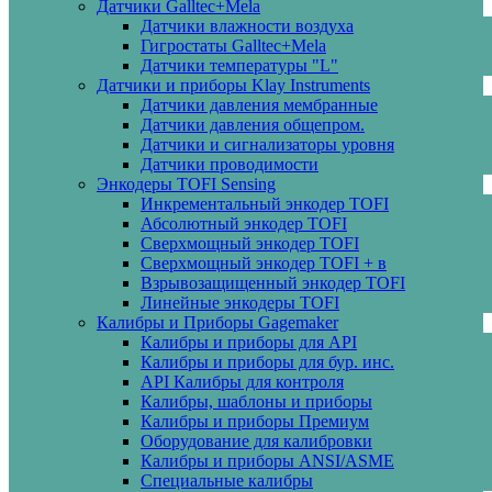
Датчики Galltec+Mela
Датчики влажности воздуха
Гигростаты Galltec+Mela
Датчики температуры "L"
Датчики и приборы Klay Instruments
Датчики давления мембранные
Датчики давления общепром.
Датчики и сигнализаторы уровня
Датчики проводимости
Энкодеры TOFI Sensing
Инкрементальный энкодер TOFI
Абсолютный энкодер TOFI
Сверхмощный энкодер TOFI
Сверхмощный энкодер TOFI + в
Взрывозащищенный энкодер TOFI
Линейные энкодеры TOFI
Калибры и Приборы Gagemaker
Калибры и приборы для API
Калибры и приборы для бур. инс.
API Калибры для контроля
Калибры, шаблоны и приборы
Калибры и приборы Премиум
Оборудование для калибровки
Калибры и приборы ANSI/ASME
Специальные калибры