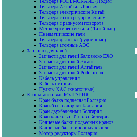
Тельфера PODEMCRANE (Подем)
Тельфера Алтайталь Россия
Тельфера электрические Китай
Тельфера с синхр. управлением
Тельфера с радиусом поворота
Металлургические тали (Литейные)
Пневматические тали
Тельфера для шахт (рудничные)
Тельфера атомные АЭС
Запчасти для талей
Запчасти для талей Балканско ЕХО
Запчасти для талей Элмот
Запчасти для талей Алтайталь
Запчасти для талей Podemcrane
Кабель управления
Кабель питания
Пульты XAC (кнопочные)
Краны мостовые БОЛГАРИЯ
Кран-балка подвесная Болгария
Кран-балка опорная Болгария
Кран двухбалочный Болгария
Кран консольный пр-ва Болгария
Концевые балки подвесных кранов
Концевые балки опорных кранов
Мотор-редукторы Болгария