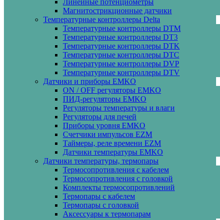
Линейные потенциометры
Магнитострикционные датчики
Температурные контроллеры Delta
Температурные контроллеры DTM
Температурные контроллеры DT3
Температурные контроллеры DTK
Температурные контроллеры DTC
Температурные контроллеры DVP
Температурные контроллеры DTV
Датчики и приборы EMKO
ON / OFF регуляторы EMKO
ПИД-регуляторы EMKO
Регуляторы температуры и влаги
Регуляторы для печей
Приборы уровня EMKO
Счетчики импульсов EZM
Таймеры, реле времени EZM
Датчики температуры EMKO
Датчики температуры, термопары
Термосопротивления с кабелем
Термосопротивления с головкой
Комплекты термосопротивлений
Термопары с кабелем
Термопары с головкой
Аксессуары к термопарам