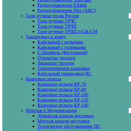
Радиоуправление Elfatek
Радиоуправление Flex (ARC)
Тали ручные пр-ва Россия
Тали ручные ТРЧС
Тали ручные ТРЧП
Тали ручные ТРШСп-СК-СМ
Токоподвод к крану
Кабельный с кольцами
Кабельный с тележками
С-Профиль (Фестонный)
Открытые троллеи
Закрытые троллеи
Токоприёмники крановые
Кабельный токоподвод RC
Крановые рельсы
Крановые рельсы КР-70
Крановые рельсы КР-80
Крановые рельсы КР-100
Крановые рельсы КР-120
Крановые рельсы КР-140
Монтаж и Модернизация
Демонтаж кранов мостовых
Монтаж кранов мостовых
Техническое обслуживание ПС