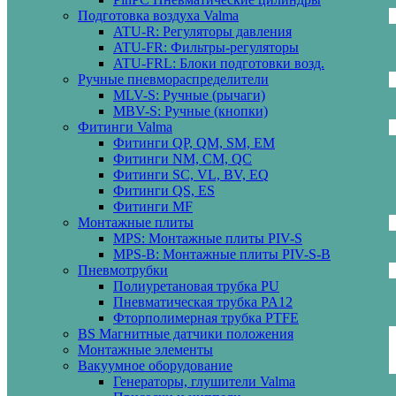
Подготовка воздуха Valma
ATU-R: Регуляторы давления
ATU-FR: Фильтры-регуляторы
ATU-FRL: Блоки подготовки возд.
Ручные пневмораспределители
MLV-S: Ручные (рычаги)
MBV-S: Ручные (кнопки)
Фитинги Valma
Фитинги QP, QM, SM, EM
Фитинги NM, CM, QC
Фитинги SC, VL, BV, EQ
Фитинги QS, ES
Фитинги MF
Монтажные плиты
MPS: Монтажные плиты PIV-S
MPS-B: Монтажные плиты PIV-S-B
Пневмотрубки
Полиуретановая трубка PU
Пневматическая трубка PA12
Фторполимерная трубка PTFE
BS Магнитные датчики положения
Монтажные элементы
Вакуумное оборудование
Генераторы, глушители Valma