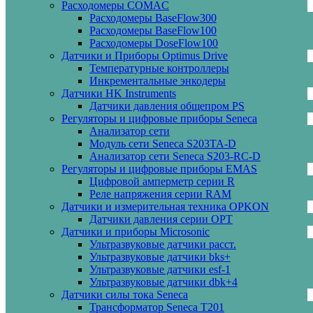
Расходомеры COMAC
Расходомеры BaseFlow300
Расходомеры BaseFlow100
Расходомеры DoseFlow100
Датчики и Приборы Optimus Drive
Температурные контроллеры
Инкрементальные энкодеры
Датчики HK Instruments
Датчики давления общепром PS
Регуляторы и цифровые приборы Seneca
Анализатор сети
Модуль сети Seneca S203TA-D
Анализатор сети Seneca S203-RC-D
Регуляторы и цифровые приборы EMAS
Цифровой амперметр серии R
Реле напряжения серии RAM
Датчики и измерительная техника OPKON
Датчики давления серии OPT
Датчики и приборы Microsonic
Ультразвуковые датчики расст.
Ультразвуковые датчики bks+
Ультразвуковые датчики esf-1
Ультразвуковые датчики dbk+4
Датчики силы тока Seneca
Трансформатор Seneca T201