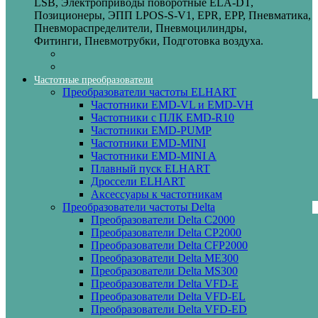
LSB, Электроприводы поворотные ELA-DT,
Позиционеры, ЭПП LPOS-S-V1, EPR, EPP, Пневматика,
Пневмораспределители, Пневмоцилиндры,
Фитинги, Пневмотрубки, Подготовка воздуха.
Частотные преобразователи
Преобразователи частоты ELHART
Частотники EMD-VL и EMD-VH
Частотники с ПЛК EMD-R10
Частотники EMD-PUMP
Частотники EMD‑MINI
Частотники EMD‑MINI A
Плавный пуск ELHART
Дроссели ELHART
Аксессуары к частотникам
Преобразователи частоты Delta
Преобразователи Delta C2000
Преобразователи Delta CP2000
Преобразователи Delta CFP2000
Преобразователи Delta ME300
Преобразователи Delta MS300
Преобразователи Delta VFD-E
Преобразователи Delta VFD-EL
Преобразователи Delta VFD-ED