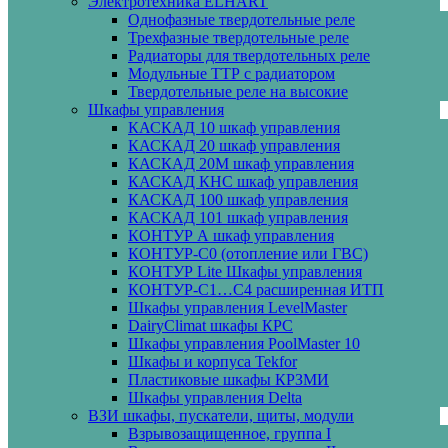
Электротехника ELHART
Однофазные твердотельные реле
Трехфазные твердотельные реле
Радиаторы для твердотельных реле
Модульные ТТР с радиатором
Твердотельные реле на высокие
Шкафы управления
КАСКАД 10 шкаф управления
КАСКАД 20 шкаф управления
КАСКАД 20М шкаф управления
КАСКАД КНС шкаф управления
КАСКАД 100 шкаф управления
КАСКАД 101 шкаф управления
КОНТУР А шкаф управления
КОНТУР-С0 (отопление или ГВС)
КОНТУР Lite Шкафы управления
КОНТУР-С1…С4 расширенная ИТП
Шкафы управления LevelMaster
DairyClimat шкафы КРС
Шкафы управления PoolMaster 10
Шкафы и корпуса Tekfor
Пластиковые шкафы КРЗМИ
Шкафы управления Delta
ВЗИ шкафы, пускатели, щиты, модули
Взрывозащищенное, группа I