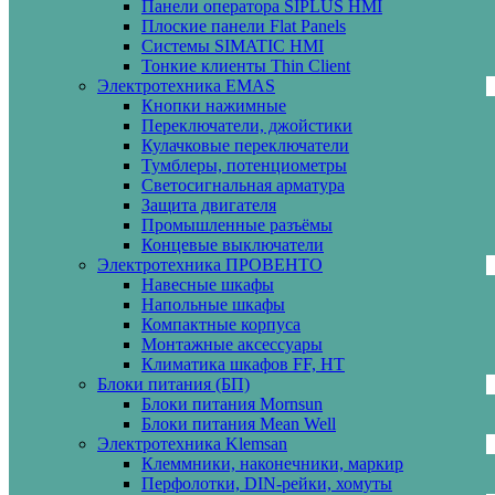
Панели оператора SIPLUS HMI
Плоские панели Flat Panels
Системы SIMATIC HMI
Тонкие клиенты Thin Client
Электротехника EMAS
Кнопки нажимные
Переключатели, джойстики
Кулачковые переключатели
Тумблеры, потенциометры
Светосигнальная арматура
Защита двигателя
Промышленные разъёмы
Концевые выключатели
Электротехника ПРОВЕНТО
Навесные шкафы
Напольные шкафы
Компактные корпуса
Монтажные аксессуары
Климатика шкафов FF, HT
Блоки питания (БП)
Блоки питания Mornsun
Блоки питания Mean Well
Электротехника Klemsan
Клеммники, наконечники, маркир
Перфолотки, DIN-рейки, хомуты