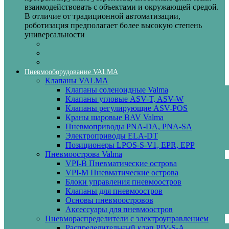
взаимодействовать с объектами и окружающей средой.
В отличие от традиционной автоматизации,
роботизация предполагает более высокую степень
универсальности
Пневмооборудование VALMA
Клапаны VALMA
Клапаны соленоидные Valma
Клапаны угловые ASV-T, ASV-W
Клапаны регулирующие ASV-POS
Краны шаровые BAV Valma
Пневмоприводы PNA-DA, PNA-SA
Электроприводы ELA-DT
Позиционеры LPOS-S-V1, EPR, EPP
Пневмоострова Valma
VPI-B Пневматические острова
VPI-M Пневматические острова
Блоки управления пневмоостров
Клапаны для пневмоостров
Основы пневмоостровов
Аксессуары для пневмоостров
Пневмораспределители с электроуправлением
Распределительный клап PIV-S-A