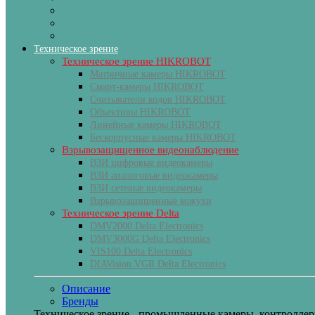
Техническое зрение
Техническое зрение HIKROBOT
Матричные камеры HIKROBOT
Смарт-камеры HIKROBOT
Считыватели кодов HIKROBOT
Объективы HIKROBOT
Линейные камеры HIKROBOT
Бескорпусные камеры HIKROBOT
Взрывозащищенное видеонаблюдение
ВЗИ цифровые видеокамеры
ВЗИ аналоговые видеокамеры
ВЗИ сетевые видеокамеры
Взрывозащищенные кожухи
Техническое зрение Delta
DMV2000 Delta Electronics
DMV3000G Delta Electronics
VIS100 Delta Electronics
DIAVision VGR Delta Electronics
Описание
Бренды
Техническое зрение - промышленные камеры, контроллеры