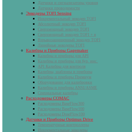
Датчики и сигнализаторы уровня
Датчики проводимости
Энкодеры TOFI Sensing
Инкрементальный энкодер TOFI
Абсолютный энкодер TOFI
Сверхмощный энкодер TOFI
Сверхмощный энкодер TOFI + в
Взрывозащищенный энкодер TOFI
Линейные энкодеры TOFI
Калибры и Приборы Gagemaker
Калибры и приборы для API
Калибры и приборы для бур. инс.
API Калибры для контроля
Калибры, шаблоны и приборы
Калибры и приборы Премиум
Оборудование для калибровки
Калибры и приборы ANSI/ASME
Специальные калибры
Расходомеры COMAC
Расходомеры BaseFlow300
Расходомеры BaseFlow100
Расходомеры DoseFlow100
Датчики и Приборы Optimus Drive
Температурные контроллеры
Инкрементальные энкодеры