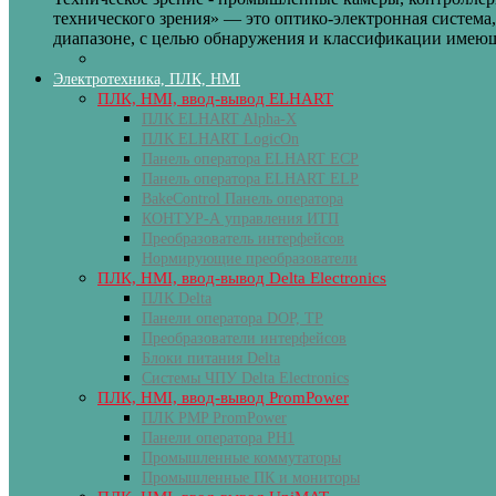
технического зрения» — это оптико-электронная система
диапазоне, с целью обнаружения и классификации имеющ
Электротехника, ПЛК, HMI
ПЛК, HMI, ввод-вывод ELHART
ПЛК ELHART Alpha-X
ПЛК ELHART LogicOn
Панель оператора ELHART ECP
Панель оператора ELHART ELP
BakeControl Панель оператора
КОНТУР-А управления ИТП
Преобразователь интерфейсов
Нормирующие преобразователи
ПЛК, HMI, ввод-вывод Delta Electronics
ПЛК Delta
Панели оператора DOP, TP
Преобразователи интерфейсов
Блоки питания Delta
Системы ЧПУ Delta Electronics
ПЛК, HMI, ввод-вывод PromPower
ПЛК PMP PromPower
Панели оператора PH1
Промышленные коммутаторы
Промышленные ПК и мониторы