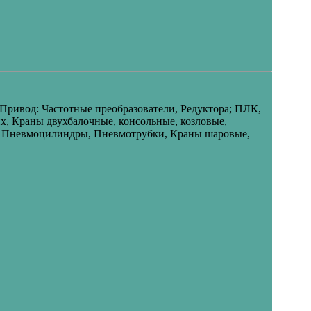
ривод: Частотные преобразователи, Редуктора; ПЛК,
х, Краны двухбалочные, консольные, козловые,
ы, Пневмоцилиндры, Пневмотрубки, Краны шаровые,