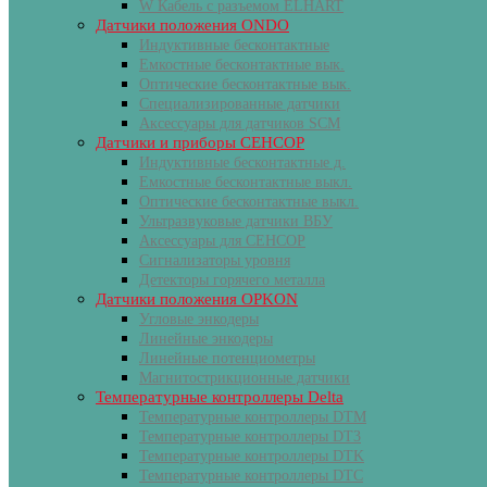
W Кабель с разъемом ELHART
Датчики положения ONDO
Индуктивные бесконтактные
Емкостные бесконтактные вык.
Оптические бесконтактные вык.
Специализированные датчики
Аксессуары для датчиков SCM
Датчики и приборы СЕНСОР
Индуктивные бесконтактные д.
Емкостные бесконтактные выкл.
Оптические бесконтактные выкл.
Ультразвуковые датчики ВБУ
Аксессуары для СЕНСОР
Сигнализаторы уровня
Детекторы горячего металла
Датчики положения OPKON
Угловые энкодеры
Линейные энкодеры
Линейные потенциометры
Магнитострикционные датчики
Температурные контроллеры Delta
Температурные контроллеры DTM
Температурные контроллеры DT3
Температурные контроллеры DTK
Температурные контроллеры DTC