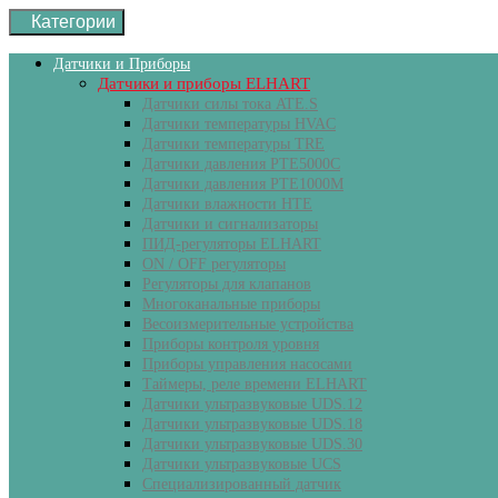
Категории
Датчики и Приборы
Датчики и приборы ELHART
Датчики силы тока ATE.S
Датчики температуры HVAC
Датчики температуры ТRE
Датчики давления PTE5000C
Датчики давления РТЕ1000М
Датчики влажности HTE
Датчики и сигнализаторы
ПИД-регуляторы ELHART
ON / OFF регуляторы
Регуляторы для клапанов
Многоканальные приборы
Весоизмерительные устройства
Приборы контроля уровня
Приборы управления насосами
Таймеры, реле времени ELHART
Датчики ультразвуковые UDS.12
Датчики ультразвуковые UDS.18
Датчики ультразвуковые UDS.30
Датчики ультразвуковые UCS
Специализированный датчик