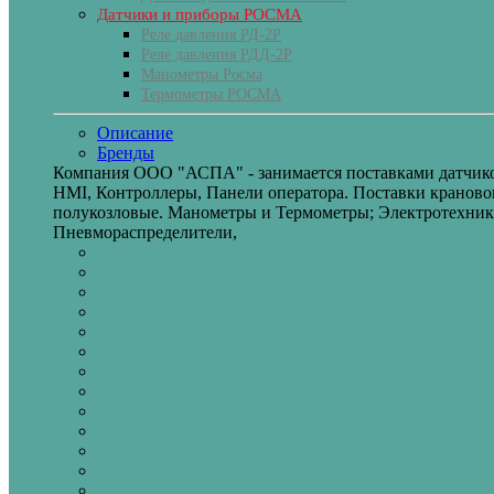
Датчики и приборы РОСМА
Реле давления РД-2Р
Реле давления РДД-2Р
Манометры Росма
Термометры РОСМА
Описание
Бренды
Компания ООО "АСПА" - занимается поставками датчико
HMI, Контроллеры, Панели оператора. Поставки крановог
полукозловые. Манометры и Термометры; Электротехник
Пневмораспределители,