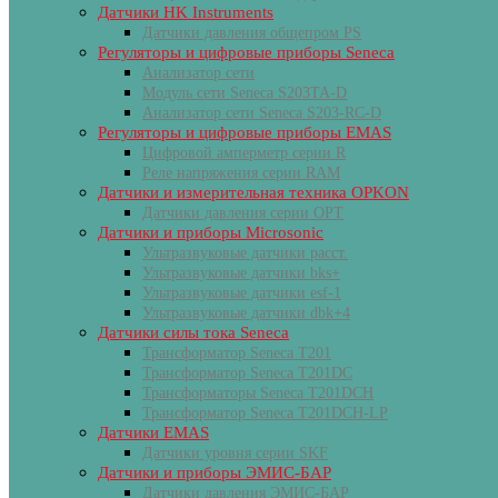
Датчики HK Instruments
Датчики давления общепром PS
Регуляторы и цифровые приборы Seneca
Анализатор сети
Модуль сети Seneca S203TA-D
Анализатор сети Seneca S203-RC-D
Регуляторы и цифровые приборы EMAS
Цифровой амперметр серии R
Реле напряжения серии RAM
Датчики и измерительная техника OPKON
Датчики давления серии OPT
Датчики и приборы Microsonic
Ультразвуковые датчики расст.
Ультразвуковые датчики bks+
Ультразвуковые датчики esf-1
Ультразвуковые датчики dbk+4
Датчики силы тока Seneca
Трансформатор Seneca T201
Трансформатор Seneca T201DC
Трансформаторы Seneca T201DCH
Трансформатор Seneca T201DCH-LP
Датчики EMAS
Датчики уровня серии SKF
Датчики и приборы ЭМИС-БАР
Датчики давления ЭМИС-БАР