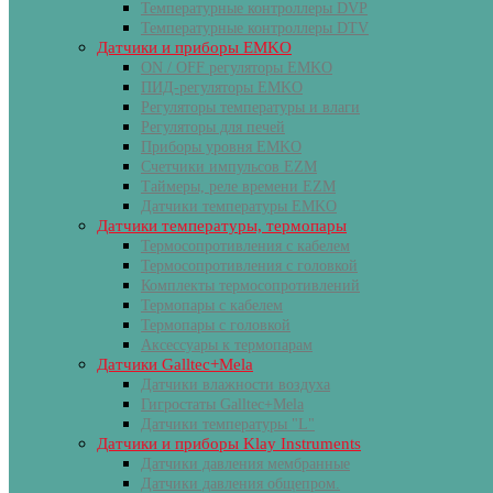
Температурные контроллеры DVP
Температурные контроллеры DTV
Датчики и приборы EMKO
ON / OFF регуляторы EMKO
ПИД-регуляторы EMKO
Регуляторы температуры и влаги
Регуляторы для печей
Приборы уровня EMKO
Счетчики импульсов EZM
Таймеры, реле времени EZM
Датчики температуры EMKO
Датчики температуры, термопары
Термосопротивления с кабелем
Термосопротивления с головкой
Комплекты термосопротивлений
Термопары с кабелем
Термопары с головкой
Аксессуары к термопарам
Датчики Galltec+Mela
Датчики влажности воздуха
Гигростаты Galltec+Mela
Датчики температуры "L"
Датчики и приборы Klay Instruments
Датчики давления мембранные
Датчики давления общепром.