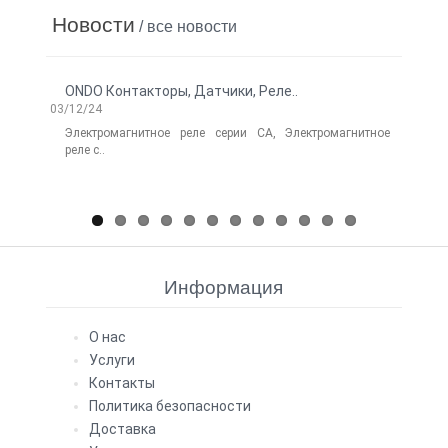
Новости
/ все новости
ONDO Контакторы, Датчики, Реле..
Нов
03/12/24
Electr
06/14/
Электромагнитное реле серии CA, Электромагнитное
реле с..
Лег
Elect
Информация
О нас
Услуги
Контакты
Политика безопасности
Доставка