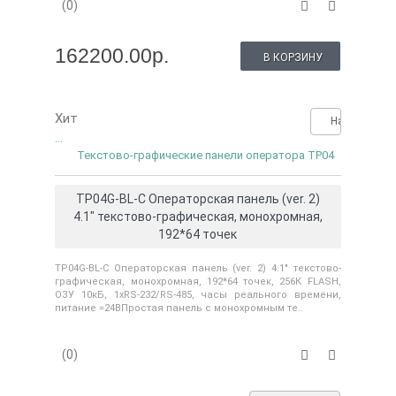
(0)
162200.00р.
В КОРЗИНУ
Хит
Нашли деше
...
Текстово-графические панели оператора TP04
TP04G-BL-C Операторская панель (ver. 2)
4.1" текстово-графическая, монохромная,
192*64 точек
TP04G-BL-C Операторская панель (ver. 2) 4.1" текстово-
графическая, монохромная, 192*64 точек, 256К FLASH,
ОЗУ 10кБ, 1хRS-232/RS-485, часы реального времени,
питание =24ВПростая панель с монохромным те..
(0)