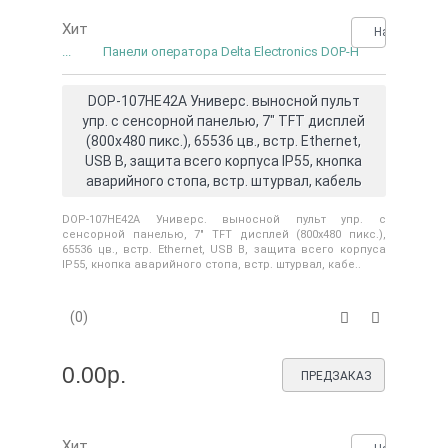
Хит
Нашли деше
...
Панели оператора Delta Electronics DOP-H
DOP-107HE42A Универс. выносной пульт
упр. с сенсорной панелью, 7" TFT дисплей
(800х480 пикс.), 65536 цв., встр. Ethernet,
USB B, защита всего корпуса IP55, кнопка
аварийного стопа, встр. штурвал, кабель
DOP-107HE42A Универс. выносной пульт упр. с
сенсорной панелью, 7" TFT дисплей (800х480 пикс.),
65536 цв., встр. Ethernet, USB B, защита всего корпуса
IP55, кнопка аварийного стопа, встр. штурвал, кабе..
(0)
0.00р.
ПРЕДЗАКАЗ
Хит