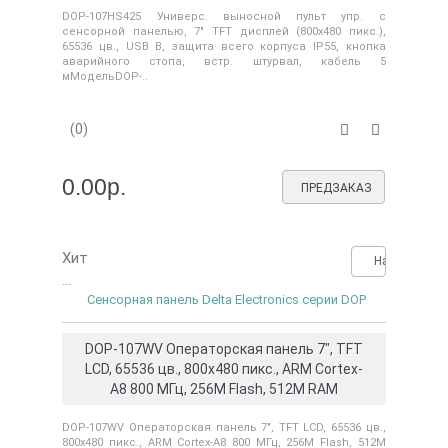
DOP-107HS425 Универс. выносной пульт упр. с
сенсорной панелью, 7" TFT дисплей (800х480 пикс.),
65536 цв., USB B, защита всего корпуса IP55, кнопка
аварийного стопа, встр. штурвал, кабель 5
мМодельDOP-..
(0)
0.00р.
ПРЕДЗАКАЗ
Хит
Нашли деше
...
Сенсорная панель Delta Electronics серии DOP
DOP-107WV Операторская панель 7", TFT
LCD, 65536 цв., 800x480 пикс., ARM Cortex-
A8 800 МГц, 256M Flash, 512M RAM
DOP-107WV Операторская панель 7", TFT LCD, 65536 цв.,
800x480 пикс., ARM Cortex-A8 800 МГц, 256M Flash, 512M