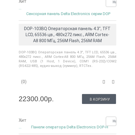
Хит
Нашли деше
...
Сенсорная панель Delta Electronics серии DOP
DOP-103BQ Операторская панель 4.3", TFT
LCD, 65536 цв., 480х272 пикс., ARM Cortex-
A8 800 МГц, 256M Flash, 256M RAM
DOP-103BQ Операторская панель 4.3", TFT LCD, 65536 цв.,
480х272 пикс., ARM Cortex-A8 800 МГц, 256M Flash, 256M
RAM, USB (1 Host, 1 Device), COM1 (RS-232)/COM2
(RS422/485), аудио-выход (зуммер), RTCТех..
(0)
22300.00р.
В КОРЗИНУ
Хит
Нашли деше
...
Панели оператора Delta Electronics DOP-H