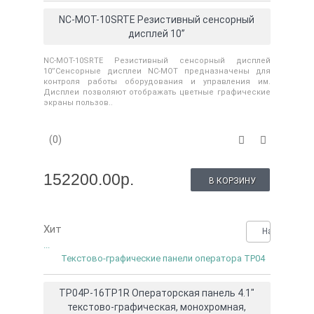
NC-MOT-10SRTE Резистивный сенсорный
дисплей 10’’
NC-MOT-10SRTE Резистивный сенсорный дисплей
10’’Сенсорные дисплеи NC-MOT предназначены для
контроля работы оборудования и управления им.
Дисплеи позволяют отображать цветные графические
экраны пользов..
(0)
152200.00р.
В КОРЗИНУ
Хит
Нашли деше
...
Текстово-графические панели оператора TP04
TP04P-16TP1R Операторская панель 4.1"
текстово-графическая, монохромная,