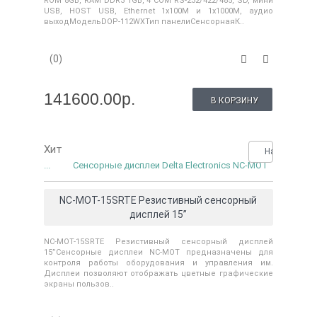
ROM 8GB, RAM DDR3 1GB, 4 COM RS-232/422/485, SD, мини
USB, HOST USB, Ethernet 1x100M и 1x1000M, аудио
выходМодельDOP-112WXТип панелиСенсорнаяК..
(0)
141600.00р.
В КОРЗИНУ
Хит
Нашли деше
...
Сенсорные дисплеи Delta Electronics NC-MOT
NC-MOT-15SRTE Резистивный сенсорный
дисплей 15’’
NC-MOT-15SRTE Резистивный сенсорный дисплей
15’’Сенсорные дисплеи NC-MOT предназначены для
контроля работы оборудования и управления им.
Дисплеи позволяют отображать цветные графические
экраны пользов..