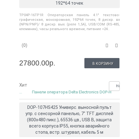
192*64 точек
TP04P-16TP1R Операторская панель 4.1" текстово-
графическая, монохромная, 192*64 точек, 8 дискр. вх
(NPN/PNP)/ 8 дискр. вых. (реле 1,5А), USB/COM (RS-485,
клеммник), часы реального времени, питание =24..
(0)
27800.00р.
В КОРЗИНУ
Хит
Нашли деше
...
Панели оператора Delta Electronics DOP-H
DOP-107HS425 Универс. выносной пульт
упр. с сенсорной панелью, 7" TFT дисплей
(800х480 пикс.), 65536 цв., USB B, защита
всего корпуса IP55, кнопка аварийного
стопа, встр. штурвал, кабель 5 м