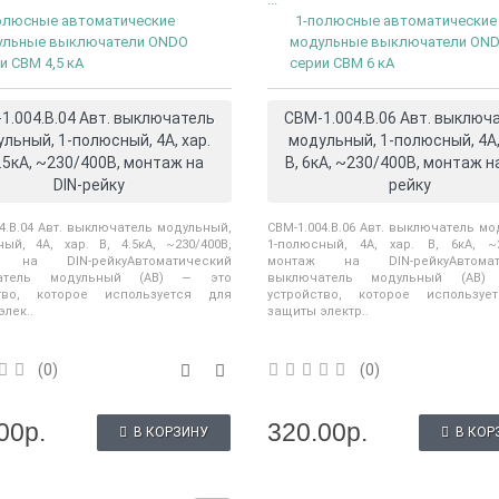
сообщить Вам о появлении
Сообщ
олюсные автоматические
нового н..
1-полюсные автоматические
термопреоб
ульные выключатели ONDO
модульные выключатели ON
сопротивлен
и CBM 4,5 кА
серии CBM 6 кА
1.004.B.04 Авт. выключатель
CBM-1.004.B.06 Авт. выключ
льный, 1-полюсный, 4А, хар.
модульный, 1-полюсный, 4А,
4.5кА, ~230/400В, монтаж на
В, 6кА, ~230/400В, монтаж на
DIN-рейку
рейку
е?
4.B.04 Авт. выключатель модульный,
CBM-1.004.B.06 Авт. выключатель мо
ный, 4А, хар. В, 4.5кА, ~230/400В,
1-полюсный, 4А, хар. В, 6кА, ~2
 на DIN-рейкуАвтоматический
монтаж на DIN-рейкуАвтомат
атель модульный (АВ) — это
выключатель модульный (АВ
ство, которое используется для
устройство, которое используе
лек..
защиты электр..
(0)
(0)
00р.
320.00р.
В КОРЗИНУ
В КОР