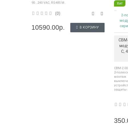
90...240 VAC, RS485 M..
Хит
...
(0)
2-п
мод
10590.00р.
сери
В КОРЗИНУ
CBM-
моду
С, 
CBM-2.00
2-полюс
монтаж
выключ
устрой
защиты э
350.