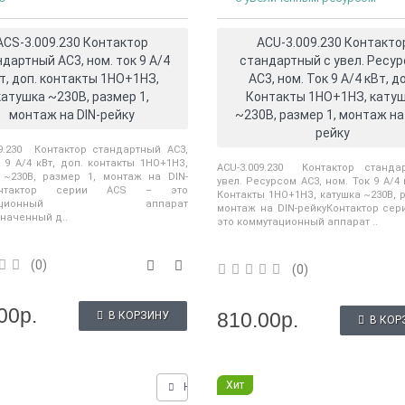
ACS-3.009.230 Контактор
ACU-3.009.230 Контакто
дартный АС3, ном. ток 9 А/4
стандартный с увел. Ресу
т, доп. контакты 1НО+1НЗ,
АС3, ном. Ток 9 А/4 кВт, д
катушка ~230В, размер 1,
Контакты 1НО+1НЗ, кату
монтаж на DIN-рейку
~230В, размер 1, монтаж на
рейку
09.230 Контактор стандартный АС3,
 9 А/4 кВт, доп. контакты 1НО+1НЗ,
ACU-3.009.230 Контактор станд
 ~230В, размер 1, монтаж на DIN-
увел. Ресурсом АС3, ном. Ток 9 А/4 
Контактор серии ACS – это
Контакты 1НО+1НЗ, катушка ~230В, р
утационный аппарат
монтаж на DIN-рейкуКонтактор сер
наченный д..
это коммутационный аппарат ..
(0)
(0)
00р.
810.00р.
10 000 промышленных
В КОРЗИНУ
Новинка: Нормирующие
Новинка:
В КОР
Electronics: рубе..
преобразователи и разветвители
термопреоб
сигналов..
сопротивле
01/12/2026
..
ть внедрения
Хит
Нашли дешевле?
11/28/2024
ных роботов Delta
Уважаемые клиенты, мы рады
.
...