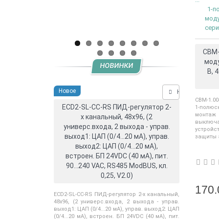
1-п
мод
сери
CBM-
моду
НОВИНКИ
В, 
Новое
Нашли дешевл
CBM-1.00
ECD2-SL-CC-RS ПИД-регулятор 2-
1-полюс
монтаж
х канальный, 48x96, (2
выключ
универс.входа, 2 выхода - управ.
устрой
выход1: ЦАП (0/4...20 мА), управ.
защиты э
выход2: ЦАП (0/4...20 мА),
встроен. БП 24VDC (40 мА), пит.
90...240 VAC, RS485 ModBUS, кл.
0,25, V2.0)
170.
ECD2-SL-CC-RS ПИД-регулятор 2-х канальный,
48x96, (2 универс.входа, 2 выхода - управ.
выход1: ЦАП (0/4...20 мА), управ. выход2: ЦАП
(0/4...20 мА), встроен. БП 24VDC (40 мА), пит.