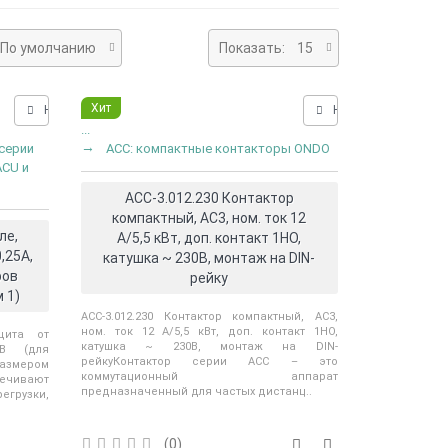
По умолчанию
Показать:
15
Хит
Нашли дешевле?
Нашли дешевле?
...
серии
ACC: компактные контакторы ONDO
ACU и
ACC-3.012.230 Контактор
компактный, AC3, ном. ток 12
ле,
А/5,5 кВт, доп. контакт 1НО,
,25А,
катушка ~ 230В, монтаж на DIN-
ров
рейку
 1)
ACC-3.012.230 Контактор компактный, AC3,
ном. ток 12 А/5,5 кВт, доп. контакт 1НО,
ащита от
катушка ~ 230В, монтаж на DIN-
90В (для
рейкуКонтактор серии ACC – это
азмером
коммутационный аппарат
печивают
предназначенный для частых дистанц..
егрузки,
(0)