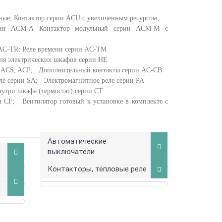
сные;
Контактор серии ACU с увеличенным ресурсом;
ерии ACM-A
Контактор модульный серии ACM-M с
 AC-TR;
Реле времени серии AC-TM
для электрических шкафов серии HE
U, ACS, ACP;
Дополнительный контакты серии AC-CB
еле серии SA;
Электромагнитное реле серии PA
нутри шкафа (термостат) серии CT
рии CF;
Вентилятор готовый к установке в комплекте с
Автоматические
выключатели
Контакторы, тепловые реле