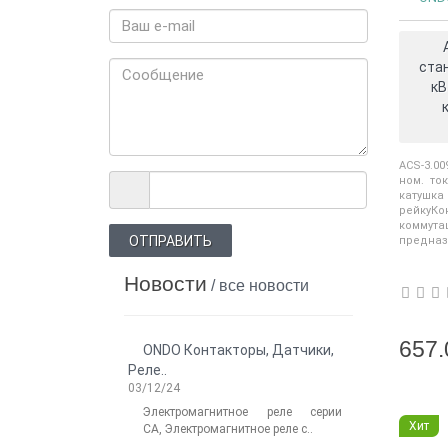
стан
кВ
ACS-3.0
ном. ток
катушка
рейку
комм
ОТПРАВИТЬ
предназ
Новости
/ все новости
657.
ONDO Контакторы, Датчики,
Новости: 
Реле..
роботов Delta 
03/12/24
06/14/2025
Электромагнитное реле серии
Легкос
Хит
CA, Электромагнитное реле с..
промышлен
Electronics и .
...