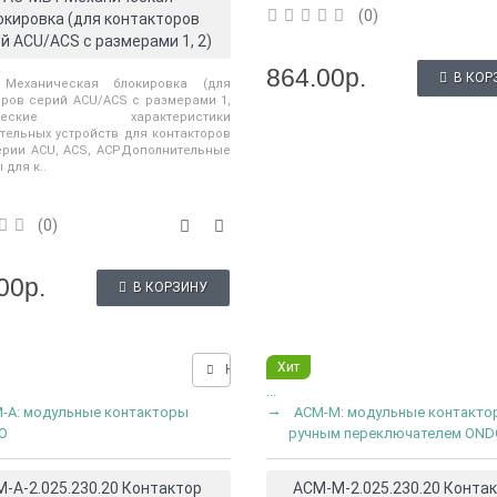
(0)
окировка (для контакторов
й ACU/ACS с размерами 1, 2)
864.00р.
В КОР
 Механическая блокировка (для
оров серий ACU/ACS с размерами 1,
нические характеристики
тельных устройств для контакторов
рии ACU, ACS, ACPДополнительные
 для к..
(0)
00р.
В КОРЗИНУ
Хит
Нашли дешевле?
...
-A: модульные контакторы
ACM-M: модульные контакто
O
ручным переключателем OND
-A-2.025.230.20 Контактор
ACM-M-2.025.230.20 Конта