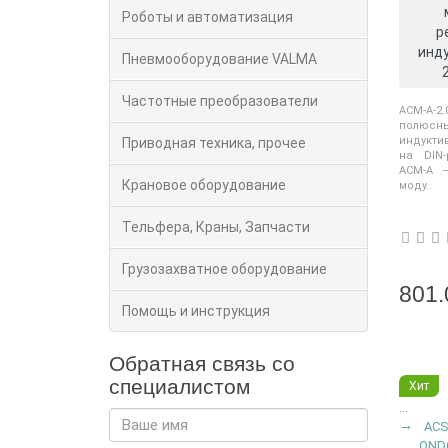
Роботы и автоматизация
р
инду
Пневмооборудование VALMA
Частотные преобразователи
ACM-A-2.
полюсн
индуктив
Приводная техника, прочее
на DIN-
ACM-A 
Крановое оборудование
моду..
Тельфера, Краны, Запчасти
Грузозахватное оборудование
801.
Помощь и инструкция
Обратная связь со
специалистом
Хит
...
ACS
OND