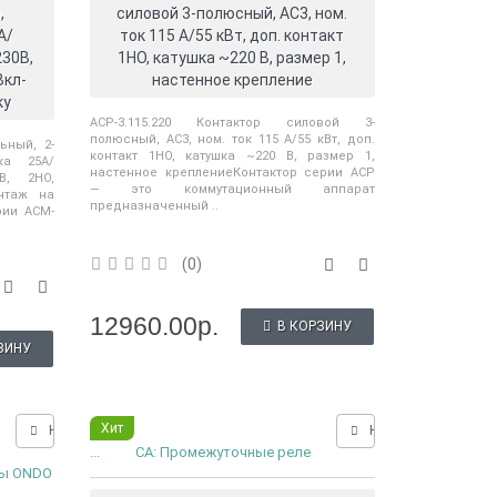
,
силовой 3-полюсный, AC3, ном.
А/
ток 115 А/55 кВт, доп. контакт
230В,
1НО, катушка ~220 В, размер 1,
Вкл-
настенное крепление
ку
ACP-3.115.220 Контактор силовой 3-
полюсный, AC3, ном. ток 115 А/55 кВт, доп.
ьный, 2-
контакт 1НО, катушка ~220 В, размер 1,
ка 25А/
настенное креплениеКонтактор серии ACP
В, 2НО,
— это коммутационный аппарат
онтаж на
предназначенный ..
рии ACM-
(0)
12960.00р.
В КОРЗИНУ
ЗИНУ
Хит
Нашли дешевле?
Нашли дешевле?
...
CA: Промежуточные реле
ры ONDO