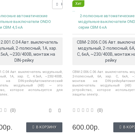
Хит
Нашли дешевле?
...
олюсные автоматические
2-полюсные автоматические
ульные выключатели ONDO
модульные выключатели ON
и CBM 4,5 кА
серии CBM 6 кА
2.001.C.04 Авт. выключатель
CBM-2.006.C.06 Авт. выключ
льный, 2-полюсный, 1А, хар.
модульный, 2-полюсный, 6А,
4.5кА, ~230/400В, монтаж на
С, 6кА, ~230/400В, монтаж на
DIN-рейку
рейку
1.C.04 Авт. выключатель модульный,
CBM-2.006.C.06 Авт. выключатель мо
ный, 1А, хар. С, 4.5кА, ~230/400В,
2-полюсный, 6А, хар. С, 6кА, ~2
 на DIN-рейкуАвтоматический
монтаж на DIN-рейкуАвтомат
атель модульный (АВ) — это
выключатель модульный (АВ
ство, которое используется для
устройство, которое используе
лек..
защиты электр..
(0)
(0)
00р.
600.00р.
В КОРЗИНУ
В КОР