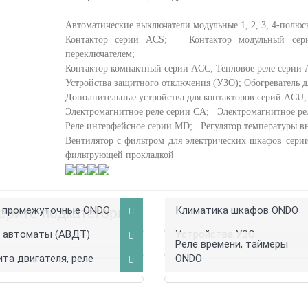
Автоматические выключатели модульные 1, 2, 3, 4-полю
Контактор серии ACS;
Контактор модульный с
переключателем;
Контактор компактный серии ACC;
Тепловое реле серии
Устройства защитного отключения (УЗО);
Обогреватель 
Дополнительные устройства для контакторов серий AC
Электромагнитное реле серии CA;
Электромагнитное р
Реле интерфейсное серии MD;
Регулятор температуры в
Вентилятор c фильтром для электрических шкафов се
фильтрующей прокладкой
 промежуточные ONDO
Климатика шкафов ONDO
ерите подкатегорию
 автоматы (АВДТ)
Устройства УЗО
Реле времени, таймеры
та двигателя, реле
ONDO