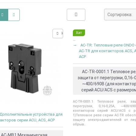
Сортировка:
Хит
Нашли дешевле?
...
AC-TR: Тепловые реле ONDO 
AC-TR для контакторов ACS, 
ACP
AC-TR-0001.1 Тепловое ре
защита от перегрузки, 0,16-0
~400/690В (для контакто
серий ACU/ACS с размером
AC-TR-0001.1 Тепловое реле, з
перегрузки, 0,16-0,25А, ~400/6
контакторов серий ACU/ACS с р
 Дополнительные устройства для
1)Тепловое реле серии AC-TR обес
акторов серии ACU, ACS, ACP
защиту электродвигателей от пер
обрыв..
AC-MB1 Механическая