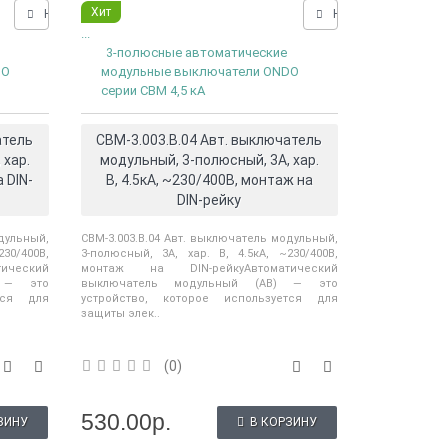
Хит
Нашли дешевле?
Нашли дешевле?
...
3-полюсные автоматические
DO
модульные выключатели ONDO
серии CBM 4,5 кА
атель
CBM-3.003.B.04 Авт. выключатель
 хар.
модульный, 3-полюсный, 3А, хар.
 DIN-
В, 4.5кА, ~230/400В, монтаж на
DIN-рейку
дульный,
CBM-3.003.B.04 Авт. выключатель модульный,
30/400В,
3-полюсный, 3А, хар. В, 4.5кА, ~230/400В,
ический
монтаж на DIN-рейкуАвтоматический
) — это
выключатель модульный (АВ) — это
тся для
устройство, которое используется для
защиты элек..
(0)
530.00р.
ЗИНУ
В КОРЗИНУ