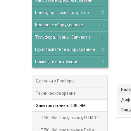
Частотные преобразователи
Приводная техника, прочее
Крановое оборудование
Тельфера, Краны, Запчасти
Грузозахватное оборудование
Помощь и инструкция
Датчики и Приборы
Реле
Выб
Техническое зрение
Диф.
Электротехника, ПЛК, HMI
Защи
- ПЛК, HMI, ввод-вывод ELHART
- ПЛК, HMI, ввод-вывод Delta