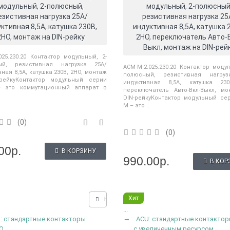
модульный, 2-полюсный,
модульный, 2-полюсный
езистивная нагрузка 25А/
резистивная нагрузка 25
ктивная 8,5А, катушка 230В,
индуктивная 8,5А, катушка 
2НО, монтаж на DIN-рейку
2НО, переключатель Авто-
Выкл, монтаж на DIN-рей
025.230.20 Контактор модульный, 2-
ый, резистивная нагрузка 25А/
ACM-M-2.025.230.20 Контактор модул
ная 8,5А, катушка 230В, 2НО, монтаж
полюсный, резистивная нагруз
рейкуКонтактор модульный серии
индуктивная 8,5А, катушка 230
– это коммутационный аппарат в
переключатель Авто-Вкл-Выкл, м
DIN-рейкуКонтактор модульный се
M – это ..
(0)
(0)
00р.
В КОРЗИНУ
990.00р.
В КОР
Хит
Нашли дешевле?
...
: стандартные контакторы
ACU: стандартные контакто
O
с увеличенным ресурсом