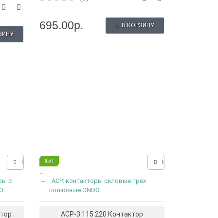
695.00р.
В КОРЗИНУ
ЗИНУ
Хит
Нашли дешевле?
Нашли дешевле?
...
ры с
ACP: контакторы силовые трёх
O
полюсные ONDO
ктор
ACP-3.115.220 Контактор