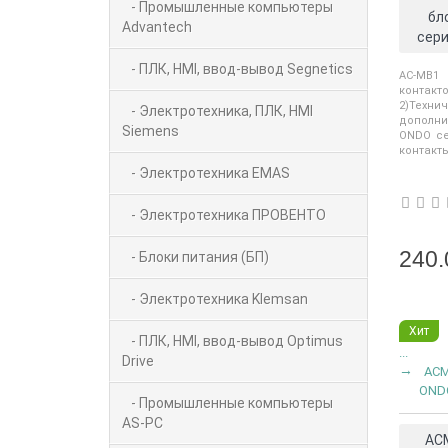
- Промышленные компьютеры
бл
Advantech
сери
- ПЛК, HMI, ввод-вывод Segnetics
AC-MB1
контакт
2)Тех
- Электротехника, ПЛК, HMI
дополни
Siemens
ONDO се
контакты
- Электротехника EMAS
- Электротехника ПРОВЕНТО
240.
- Блоки питания (БП)
- Электротехника Klemsan
Хит
- ПЛК, HMI, ввод-вывод Optimus
...
Drive
ACM
OND
- Промышленные компьютеры
AS-PC
ACM