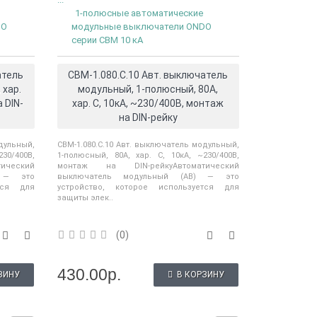
продукции ELHART пополнился п..
ассорти
аем о выпуске
1-полюсные автоматические
датчико..
разователей
DO
модульные выключатели ONDO
ия ..
серии CBM 10 кА
атель
CBM-1.080.C.10 Авт. выключатель
 хар.
модульный, 1-полюсный, 80А,
 DIN-
хар. С, 10кА, ~230/400В, монтаж
на DIN-рейку
дульный,
CBM-1.080.C.10 Авт. выключатель модульный,
30/400В,
1-полюсный, 80А, хар. С, 10кА, ~230/400В,
ический
монтаж на DIN-рейкуАвтоматический
) — это
выключатель модульный (АВ) — это
тся для
устройство, которое используется для
защиты элек..
(0)
430.00р.
ЗИНУ
В КОРЗИНУ