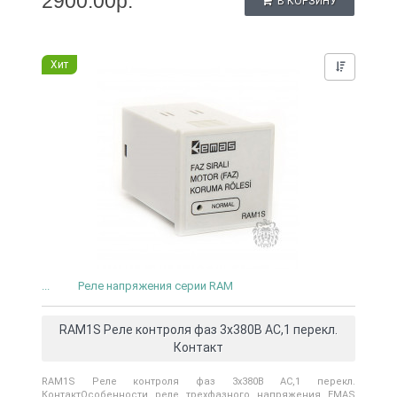
2900.00р.
В КОРЗИНУ
Хит
Нашли д
...
Реле напряжения серии RAM
RAM1S Реле контроля фаз 3х380В АС,1 перекл.
Контакт
RAM1S Реле контроля фаз 3х380В АС,1 перекл.
КонтактОсобенности реле трехфазного напряжения EMAS