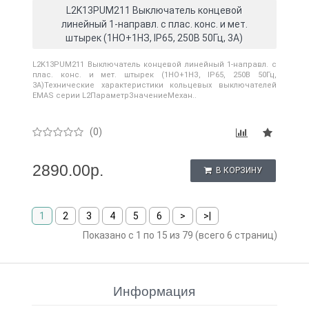
L2K13PUM211 Выключатель концевой
линейный 1-направл. с плас. конс. и мет.
штырек (1НО+1НЗ, IP65, 250В 50Гц, 3А)
L2K13PUM211 Выключатель концевой линейный 1-направл. с
плас. конс. и мет. штырек (1НО+1НЗ, IP65, 250В 50Гц,
3А)Технические характеристики кольцевых выключателей
EMAS серии L2ПараметрЗначениеМехан..
(0)
2890.00р.
В КОРЗИНУ
1
2
3
4
5
6
>
>|
Показано с 1 по 15 из 79 (всего 6 страниц)
Информация