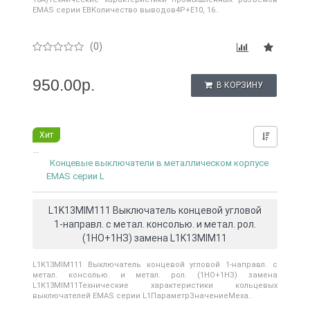
EMAS серии EBКоличество выводов4P+E10, 16..
(0)
950.00р.
В КОРЗИНУ
Хит
Нашли д
...
Концевые выключатели в металлическом корпусе
EMAS серии L
L1K13MIM111 Выключатель концевой угловой
1-направл. с метал. консолью. и метал. рол.
(1НО+1НЗ) замена L1K13MIM11
L1K13MIM111 Выключатель концевой угловой 1-направл. с
метал. консолью. и метал. рол. (1НО+1НЗ) замена
L1K13MIM11Технические характеристики кольцевых
выключателей EMAS серии L1ПараметрЗначениеМеха..