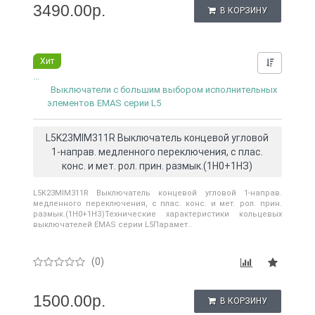
3490.00р.
В КОРЗИНУ
Хит
Нашли д
...
Выключатели с большим выбором исполнительных
элементов EMAS серии L5
L5K23MIM311R Выключатель концевой угловой
1-направ. медленного переключения, с плас.
конс. и мет. рол. прин. размык.(1Н0+1НЗ)
L5K23MIM311R Выключатель концевой угловой 1-направ.
медленного переключения, с плас. конс. и мет. рол. прин.
размык.(1Н0+1НЗ)Технические характеристики кольцевых
выключателей EMAS серии L5Парамет..
(0)
1500.00р.
В КОРЗИНУ