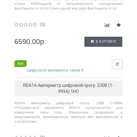
серии RAMЗащита от неправильного чередования
фазЗащита от отсутствия одной или двух фазЗащита от сл..
(0)
6590.00р.
В КОРЗИНУ
Хит
Нашли д
...
Цифровой амперметр серии R
RDA1A Амперметр цифровой прогр. 230В (1-
999А) 1НО
RDA1A Амперметр цифровой прогр. 230В (1-999А)
1НОЦифровой амперметр RDA1A предназначен для
измерения силы тока. Измерения градуируют в
микроамперах, миллиамперах, амперах или килоамперах в
соответстви..