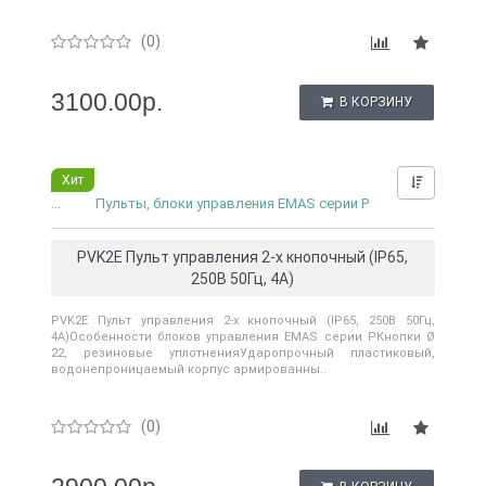
(0)
3100.00р.
В КОРЗИНУ
Хит
Нашли д
...
Пульты, блоки управления EMAS серии P
PVK2E Пульт управления 2-х кнопочный (IP65,
250В 50Гц, 4А)
PVK2E Пульт управления 2-х кнопочный (IP65, 250В 50Гц,
4А)Особенности блоков управления EMAS серии PКнопки Ø
22, резиновые уплотненияУдаропрочный пластиковый,
водонепроницаемый корпус армированны..
(0)