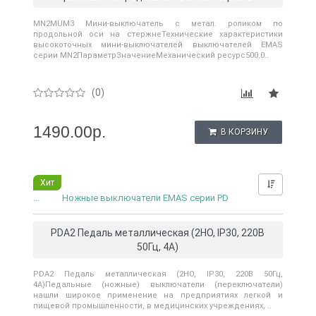
MN2MUM3 Мини-выключатель с метал. роликом по
продольной оси на стержнеТехнические характеристики
высокоточных мини-выключателей выключателей EMAS
серии MN2ПараметрЗначениеМеханический ресурс500.0..
0
(0)
1490.00р.
В КОРЗИНУ
Хит
Нашли д
...
Ножные выключатели EMAS серии PD
PDA2 Педаль металлическая (2НО, IP30, 220В
50Гц, 4А)
PDA2 Педаль металлическая (2НО, IP30, 220В 50Гц,
4А)Педальные (ножные) выключатели (переключатели)
нашли широкое применение на предприятиях легкой и
пищевой промышленности, в медицинских учреждениях, ..