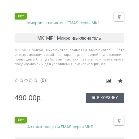
Хит
Нашли д
...
Микровыключатель EMAS серии MK1
MK1MIP1 Микро -выключатель
MK1MIP1 Микро -выключательКонцевой выключатель — это
электромеханический аппарат для цепей управления,
приводимый в действие частью станка или механизма;
предназначены для управления, сигнализации, бл..
(0)
490.00р.
В КОРЗИНУ
Хит
Нашли д
...
Автомат защиты EMAS серии MKS