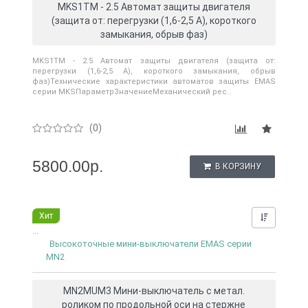
MKS1TM - 2.5 Автомат защиты двигателя
(защита от: перегрузки (1,6-2,5 А), короткого
замыкания, обрыв фаз)
MKS1TM - 2.5 Автомат защиты двигателя (защита от:
перегрузки (1,6-2,5 А), короткого замыкания, обрыв
фаз)Технические характеристики автоматов защиты EMAS
серии MKSПараметрЗначениеМеханический рес..
(0)
5800.00р.
В КОРЗИНУ
Хит
Нашли д
...
Высокоточные мини-выключатели EMAS серии
MN2
MN2MUM3 Мини-выключатель с метал.
роликом по продольной оси на стержне