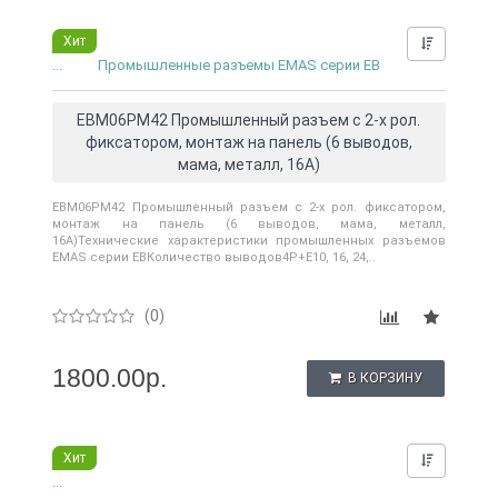
Хит
Нашли д
...
Промышленные разъемы EMAS серии EB
EBM06PM42 Промышленный разъем с 2-х рол.
фиксатором, монтаж на панель (6 выводов,
мама, металл, 16А)
EBM06PM42 Промышленный разъем с 2-х рол. фиксатором,
монтаж на панель (6 выводов, мама, металл,
16А)Технические характеристики промышленных разъемов
EMAS серии EBКоличество выводов4P+E10, 16, 24,..
(0)
1800.00р.
В КОРЗИНУ
Хит
Нашли д
...