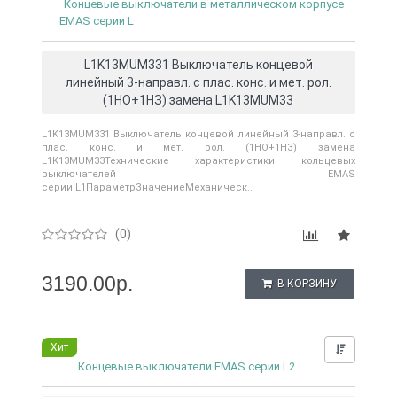
Концевые выключатели в металлическом корпусе
EMAS серии L
L1K13MUM331 Выключатель концевой
линейный 3-направл. с плас. конс. и мет. рол.
(1НО+1НЗ) замена L1K13MUM33
L1K13MUM331 Выключатель концевой линейный 3-направл. с
плас. конс. и мет. рол. (1НО+1НЗ) замена
L1K13MUM33Технические характеристики кольцевых
выключателей EMAS
серии L1ПараметрЗначениеМеханическ..
(0)
3190.00р.
В КОРЗИНУ
Хит
Нашли д
...
Концевые выключатели EMAS серии L2