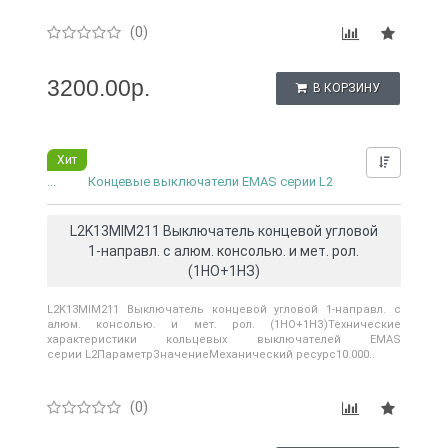
(0)
3200.00р.
В КОРЗИНУ
Хит
Нашли д
...
Концевые выключатели EMAS серии L2
L2K13MIM211 Выключатель концевой угловой
1-направл. с алюм. консолью. и мет. рол.
(1НО+1НЗ)
L2K13MIM211 Выключатель концевой угловой 1-направл. с
алюм. консолью. и мет. рол. (1НО+1НЗ)Технические
характеристики кольцевых выключателей EMAS
серии L2ПараметрЗначениеМеханический ресурс10.000..
(0)