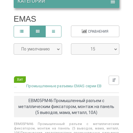
КАТЕГОРИИ
EMAS
СРАВНЕНИЯ
По умолчанию
15
Хит
Нашли д
...
Промышленные разъемы EMAS серии EB
EBM05PM46 Промышленный разъем с
металлическим фиксатором, монтаж на панель
(5 выводов, мама, металл, 10А)
EBM05PM46 Промышленный разъем с металлическим
фиксатором, монтаж на панель (5 выводов, мама, металл,
10А)Технические характеристики промышленных разъемов