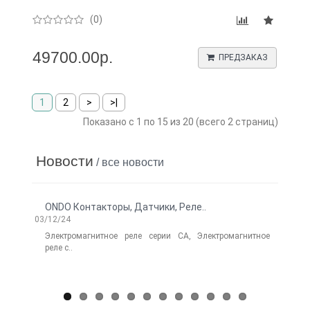
(0)
49700.00р.
ПРЕДЗАКАЗ
1
2
>
>|
Показано с 1 по 15 из 20 (всего 2 страниц)
Новости
/ все новости
ONDO Контакторы, Датчики, Реле..
Нов
03/12/24
Electr
06/14/
Электромагнитное реле серии CA, Электромагнитное
реле с..
Лег
Elect