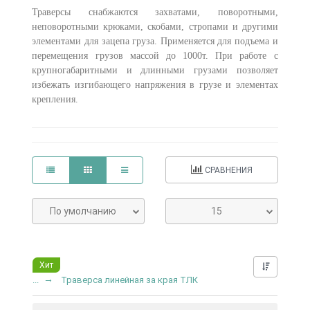
Траверсы снабжаются захватами, поворотными,
неповоротными крюками, скобами, стропами и другими
элементами для зацепа груза. Применяется для подъема и
перемещения грузов массой до 1000т. При работе с
крупногабаритными и длинными грузами позволяет
избежать изгибающего напряжения в грузе и элементах
крепления.
СРАВНЕНИЯ
По умолчанию
15
Хит
Нашли д
...
Траверса линейная за края ТЛК