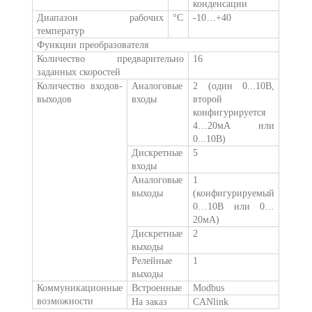
конденсации
Диапазон рабочих
°C
-10…+40
температур
Функции преобразователя
Количество предварительно
16
заданных скоростей
Количество входов-
Аналоговые
2 (один 0...10В,
выходов
входы
второй
конфигурируется
4…20мА или
0...10В)
Дискретные
5
входы
Аналоговые
1
выходы
(конфигурируемый
0…10В или 0…
20мА)
Дискретные
2
выходы
Релейные
1
выходы
Коммуникационные
Встроенные
Modbus
возможности
На заказ
CANlink