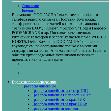
Описание
Бренды
В компании ООО "АСПА" вы можете приобрести
тельфера разного сегмента. Поставки Болгарских
тельферов и запасные частей к ним таких заводов как
"Балканско ЕХО", "Элмот", "Теспом", "Подем Габрово",
PODEMCRANE и др. Поставки качественных
китайских тельферов и запасных частей пр-ва WORLD
HOISTS, Delic. Компания ООО "АСПА" поставляет
грузоподъемное оборудование только с высокими
стандартами качества. А накопленный опыт за 12 лет в
области грузоподъемных механизмов позволяет
предлагать наилучшие вариан
Грузозахватное оборудование
Траверсы линейные
Траверса линейная за центр ТЛЦ
Траверса линейная с перест. ТЛЦп
Траверса линейная за края ТЛК
Траверса линейная за края ТЛКр
Траверса линейная для плит