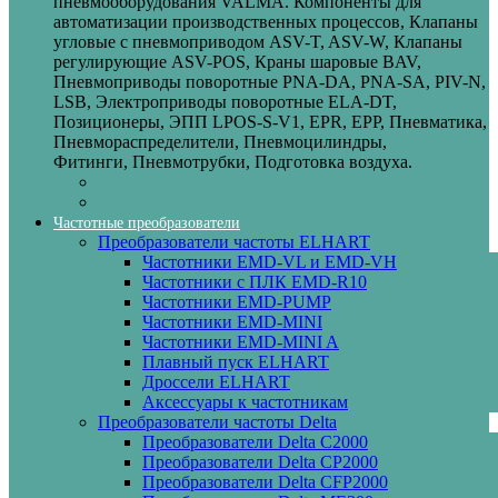
пневмооборудования VALMA. Компоненты для
автоматизации производственных процессов, Клапаны
угловые с пневмоприводом ASV-T, ASV-W, Клапаны
регулирующие ASV-POS, Краны шаровые BAV,
Пневмоприводы поворотные PNA-DA, PNA-SA, PIV-N,
LSB, Электроприводы поворотные ELA-DT,
Позиционеры, ЭПП LPOS-S-V1, EPR, EPP, Пневматика,
Пневмораспределители, Пневмоцилиндры,
Фитинги, Пневмотрубки, Подготовка воздуха.
Частотные преобразователи
Преобразователи частоты ELHART
Частотники EMD-VL и EMD-VH
Частотники с ПЛК EMD-R10
Частотники EMD-PUMP
Частотники EMD‑MINI
Частотники EMD‑MINI A
Плавный пуск ELHART
Дроссели ELHART
Аксессуары к частотникам
Преобразователи частоты Delta
Преобразователи Delta C2000
Преобразователи Delta CP2000
Преобразователи Delta CFP2000