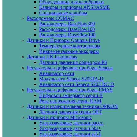
Оборудование для калибровки
Калибры и приборы ANSI/ASME
Специальные калибры
Расходомеры COMAC
Расходомеры BaseFlow300
Расходомеры BaseFlow100
Расходомеры DoseFlow100
Датчики и Приборы Optimus Drive
Температурные контроллеры
Инкрементальные энкодеры
Датчики HK Instruments
Датчики давления общепром PS
Регуляторы и цифровые приборы Seneca
Анализатор сети
Модуль сети Seneca S203TA-D
Анализатор сети Seneca S203-RC-D
Регуляторы и цифровые приборы EMAS
Цифровой амперметр серии R
Реле напряжения серии RAM
Датчики и измерительная техника OPKON
Датчики давления серии OPT
Датчики и приборы Microsonic
Ультразвуковые датчики расст.
Ультразвуковые датчики bks+
Ультразвуковые датчики esf-1