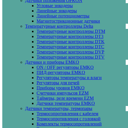
Датчики положения OPKON
Угловые энкодеры
Линейные энкодеры
Линейные потенциометры
Магнитострикционные датчики
Температурные контроллеры Delta
Температурные контроллеры DTM
Температурные контроллеры DT3
Температурные контроллеры DTK
Температурные контроллеры DTC
Температурные контроллеры DVP
Температурные контроллеры DTV
Датчики и приборы EMKO
ON / OFF регуляторы EMKO
ПИД-регуляторы EMKO
Регуляторы температуры и влаги
Регуляторы для печей
Приборы уровня EMKO
Счетчики импульсов EZM
Таймеры, реле времени EZM
Датчики температуры EMKO
Датчики температуры, термопары
Термосопротивления с кабелем
Термосопротивления с головкой
Комплекты термосопротивлений