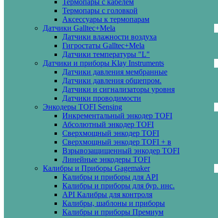
Термопары с кабелем
Термопары с головкой
Аксессуары к термопарам
Датчики Galltec+Mela
Датчики влажности воздуха
Гигростаты Galltec+Mela
Датчики температуры "L"
Датчики и приборы Klay Instruments
Датчики давления мембранные
Датчики давления общепром.
Датчики и сигнализаторы уровня
Датчики проводимости
Энкодеры TOFI Sensing
Инкрементальный энкодер TOFI
Абсолютный энкодер TOFI
Сверхмощный энкодер TOFI
Сверхмощный энкодер TOFI + в
Взрывозащищенный энкодер TOFI
Линейные энкодеры TOFI
Калибры и Приборы Gagemaker
Калибры и приборы для API
Калибры и приборы для бур. инс.
API Калибры для контроля
Калибры, шаблоны и приборы
Калибры и приборы Премиум