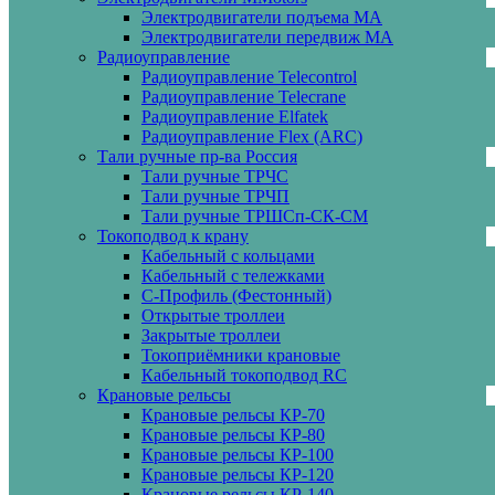
Электродвигатели подъема МА
Электродвигатели передвиж МА
Радиоуправление
Радиоуправление Telecontrol
Радиоуправление Telecrane
Радиоуправление Elfatek
Радиоуправление Flex (ARC)
Тали ручные пр-ва Россия
Тали ручные ТРЧС
Тали ручные ТРЧП
Тали ручные ТРШСп-СК-СМ
Токоподвод к крану
Кабельный с кольцами
Кабельный с тележками
С-Профиль (Фестонный)
Открытые троллеи
Закрытые троллеи
Токоприёмники крановые
Кабельный токоподвод RC
Крановые рельсы
Крановые рельсы КР-70
Крановые рельсы КР-80
Крановые рельсы КР-100
Крановые рельсы КР-120
Крановые рельсы КР-140