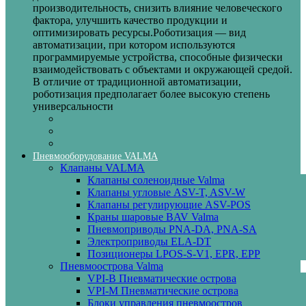
производительность, снизить влияние человеческого
фактора, улучшить качество продукции и
оптимизировать ресурсы.Роботизация — вид
автоматизации, при котором используются
программируемые устройства, способные физически
взаимодействовать с объектами и окружающей средой.
В отличие от традиционной автоматизации,
роботизация предполагает более высокую степень
универсальности
Пневмооборудование VALMA
Клапаны VALMA
Клапаны соленоидные Valma
Клапаны угловые ASV-T, ASV-W
Клапаны регулирующие ASV-POS
Краны шаровые BAV Valma
Пневмоприводы PNA-DA, PNA-SA
Электроприводы ELA-DT
Позиционеры LPOS-S-V1, EPR, EPP
Пневмоострова Valma
VPI-B Пневматические острова
VPI-M Пневматические острова
Блоки управления пневмоостров