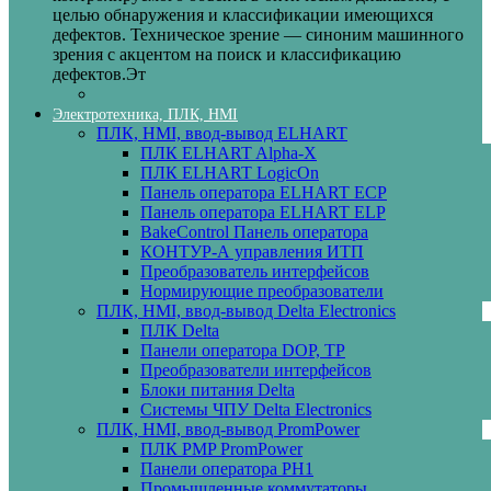
целью обнаружения и классификации имеющихся
дефектов. Техническое зрение — синоним машинного
зрения с акцентом на поиск и классификацию
дефектов.Эт
Электротехника, ПЛК, HMI
ПЛК, HMI, ввод-вывод ELHART
ПЛК ELHART Alpha-X
ПЛК ELHART LogicOn
Панель оператора ELHART ECP
Панель оператора ELHART ELP
BakeControl Панель оператора
КОНТУР-А управления ИТП
Преобразователь интерфейсов
Нормирующие преобразователи
ПЛК, HMI, ввод-вывод Delta Electronics
ПЛК Delta
Панели оператора DOP, TP
Преобразователи интерфейсов
Блоки питания Delta
Системы ЧПУ Delta Electronics
ПЛК, HMI, ввод-вывод PromPower
ПЛК PMP PromPower
Панели оператора PH1
Промышленные коммутаторы