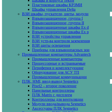
Шкафы и корпуса Tekfor
Пластиковые шкафы КРЗМИ
Шкафы управления Delta
ВЗИ шкафы, пускатели, щиты, модули
Взрывозащищенное, группа I
Взрывозащищенное, группа II
Взрывозащищенные шкафы Ех d
Взрывозащищенные шкафы Ех p
ВЗИ устройства управления
ВЗИ устр-ва контроля заземления
ВЗИ щиты освещения
Приборы для взрывоопасных зон
Промышленные компьютеры Advantech
Промышленные компьютеры
Процессорные и встраиваемые
Периферия и комплектующие
Оборудование для АСУ ТП
Промышленные коммуникации
ПЛК, HMI, ввод-вывод Segnetics
Pixel2 – второе поколение
Панельные контроллеры
ПЛК Matrix с дисплеем
Контроллеры для вентиляции
Модули ввода/вывода Segnetics
Аксессуары ПЛК Segnetics