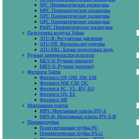
SPC Пневматические цилиндры
MPC Пневматические цилиндры
XPC Пневматические цилиндры
QPC Пневматические цилиндры
PinPC Пневматические цилиндры
Подготовка воздуха Valma
ATU-R: Регуляторы давления
ATU-FR: Фильтры-регуляторы
ATU-FRL: Блоки подготовки возд.
Ручные пневмораспределители
MLV-S: Ручные (рычаги)
MBV-S: Ручные (кнопки)
Фитинги Valma
Фитинги QP, QM, SM, EM
Фитинги NM, CM, QC
Фитинги SC, VL, BV, EQ
Фитинги QS, ES
Фитинги MF
Монтажные плиты
MPS: Монтажные плиты PIV-S
MPS-B: Монтажные плиты PIV-S-B
Пневмотрубки
Полиуретановая трубка PU
Пневматическая трубка PA12
Фторполимерная трубка PTFE