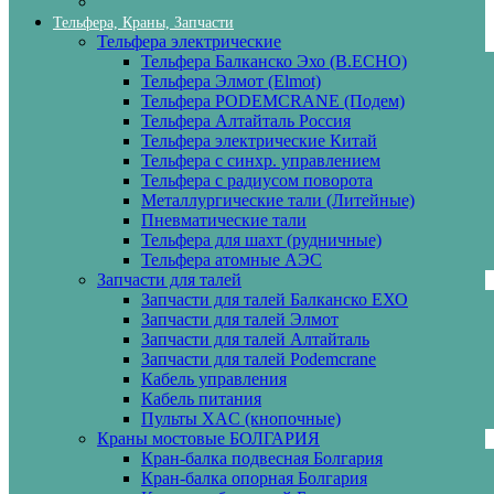
Тельфера, Краны, Запчасти
Тельфера электрические
Тельфера Балканско Эхо (B.ECHO)
Тельфера Элмот (Elmot)
Тельфера PODEMCRANE (Подем)
Тельфера Алтайталь Россия
Тельфера электрические Китай
Тельфера с синхр. управлением
Тельфера с радиусом поворота
Металлургические тали (Литейные)
Пневматические тали
Тельфера для шахт (рудничные)
Тельфера атомные АЭС
Запчасти для талей
Запчасти для талей Балканско ЕХО
Запчасти для талей Элмот
Запчасти для талей Алтайталь
Запчасти для талей Podemcrane
Кабель управления
Кабель питания
Пульты XAC (кнопочные)
Краны мостовые БОЛГАРИЯ
Кран-балка подвесная Болгария
Кран-балка опорная Болгария