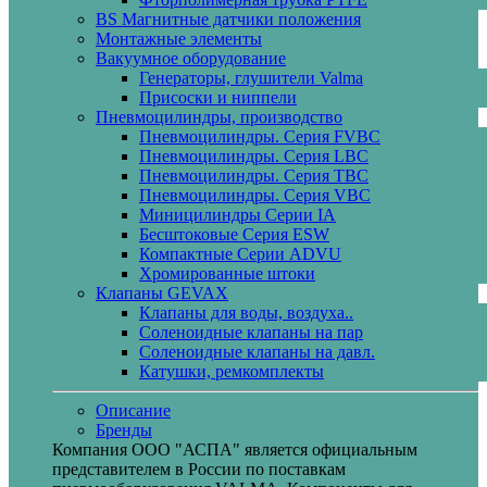
BS Магнитные датчики положения
Монтажные элементы
Вакуумное оборудование
Генераторы, глушители Valma
Присоски и ниппели
Пневмоцилиндры, производство
Пневмоцилиндры. Серия FVBC
Пневмоцилиндры. Серия LBC
Пневмоцилиндры. Серия TBC
Пневмоцилиндры. Серия VBC
Миницилиндры Cерии IA
Бесштоковые Серия ESW
Компактные Серии ADVU
Хромированные штоки
Клапаны GEVAX
Клапаны для воды, воздуха..
Соленоидные клапаны на пар
Соленоидные клапаны на давл.
Катушки, ремкомплекты
Описание
Бренды
Компания ООО "АСПА" является официальным
представителем в России по поставкам