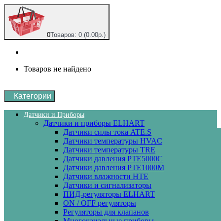
0
Товаров: 0 (0.00р.)
Товаров не найдено
Категории
Датчики и Приборы
Датчики и приборы ELHART
Датчики силы тока ATE.S
Датчики температуры HVAC
Датчики температуры ТRE
Датчики давления PTE5000C
Датчики давления РТЕ1000М
Датчики влажности HTE
Датчики и сигнализаторы
ПИД-регуляторы ELHART
ON / OFF регуляторы
Регуляторы для клапанов
Многоканальные приборы