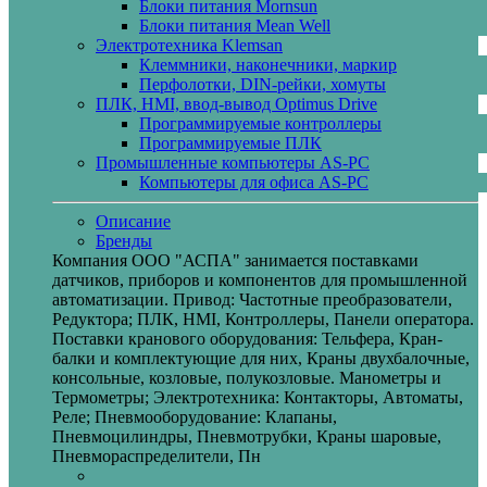
Блоки питания Mornsun
Блоки питания Mean Well
Электротехника Klemsan
Клеммники, наконечники, маркир
Перфолотки, DIN-рейки, хомуты
ПЛК, HMI, ввод-вывод Optimus Drive
Программируемые контроллеры
Программируемые ПЛК
Промышленные компьютеры AS-PC
Компьютеры для офиса AS-PC
Описание
Бренды
Компания ООО "АСПА" занимается поставками
датчиков, приборов и компонентов для промышленной
автоматизации. Привод: Частотные преобразователи,
Редуктора; ПЛК, HMI, Контроллеры, Панели оператора.
Поставки кранового оборудования: Тельфера, Кран-
балки и комплектующие для них, Краны двухбалочные,
консольные, козловые, полукозловые. Манометры и
Термометры; Электротехника: Контакторы, Автоматы,
Реле; Пневмооборудование: Клапаны,
Пневмоцилиндры, Пневмотрубки, Краны шаровые,
Пневмораспределители, Пн