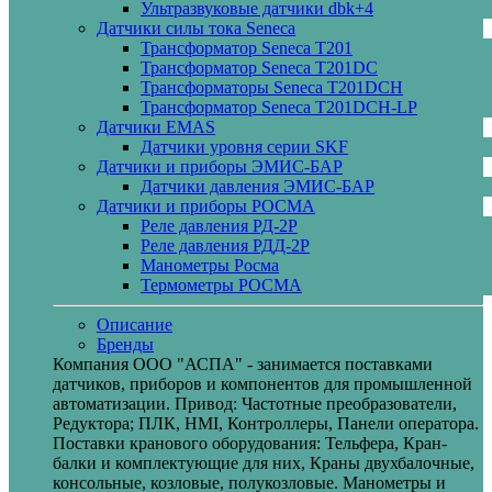
Ультразвуковые датчики dbk+4
Датчики силы тока Seneca
Трансформатор Seneca T201
Трансформатор Seneca T201DC
Трансформаторы Seneca T201DCH
Трансформатор Seneca T201DCH-LP
Датчики EMAS
Датчики уровня серии SKF
Датчики и приборы ЭМИС-БАР
Датчики давления ЭМИС-БАР
Датчики и приборы РОСМА
Реле давления РД-2Р
Реле давления РДД-2Р
Манометры Росма
Термометры РОСМА
Описание
Бренды
Компания ООО "АСПА" - занимается поставками
датчиков, приборов и компонентов для промышленной
автоматизации. Привод: Частотные преобразователи,
Редуктора; ПЛК, HMI, Контроллеры, Панели оператора.
Поставки кранового оборудования: Тельфера, Кран-
балки и комплектующие для них, Краны двухбалочные,
консольные, козловые, полукозловые. Манометры и