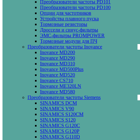
Преобразователи частоты PD101
Преобразователи частоты PD100
Опции для частотников
Устройства плавного пуска
Тормозные резисторы
Дроссели и синус-фильтры
ЭМС-фильтры PROMPOWER
Тормозные модули для ПЧ
Преобразователи частоты Inovance
Inovance MD200
Inovance MD290
Inovance MD310
Inovance MD500Plus
Inovance MD520
Inovance CS710
Inovance ME320LN
Inovance MD580
Преобразователи частоты Siemens
SINAMICS DCM
SINAMICS V90
SINAMICS S120CM
SINAMICS S120
SINAMICS G120C
SINAMICS G120P
SINAMICS G110D